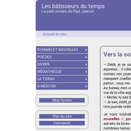
Les bâtisseurs du temps
Le petit univers de Paul Jeanzé
Accueil du site
ROMANS ET NOUVELLES
Vers la so
POÉZIES
DIVERS
— Dédé, je ne sa
expresso ; il n’ét
MÉDIATHÈQUE
connais nos joueur
manquent cruelleme
LA TORAH
patron ; vous me 
À MÉDITER
Au bureau, mon co
vue de la côte ang
— Michel, tu sais 
Sites favoris
— Je sais, Dédé, j
Une journée ordin
Je vous souhait
Plan du site
nouvelles
,
po
Connexion
extraits de livres
nombreux textes i