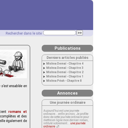
Rechercher dans le site
Publications
Derniers articles publiés
Mishna Demaï - Chapitre 4
Mishna Demaï - Chapitre 3
Mishna Demaï - Chapitre 2
Mishna Demaï - Chapitre 1
Mishna Péah - Chapitre 8
 s’est ensablée en
Annonces
Une journée ordinaire
Aujourd’hui est une journée
tient
romans et
ordinaire... enfin je crois. Je profite
 complètes et des
donc de cette journée ordinaire pour
mettre en ligne mon dernier roman,
ueille également de
intitulé sobrement...
une journée
ordinaire
.