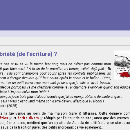
briété (de l’écriture) ?
is pas si tu as vu le match hier soir, mais ce n’était pas comme mon
ait pas bien serré ! À la fin de la première mi-temps, c’était déjà plié ! Tu
s ; s’ils sont champions pour courir après les contrats publicitaires, ils
nt d’énergie dès lors qu’il faut courir après le score et le ballon ! Dites,
mettrez un petit calva avec mon café, je sens que je vais en avoir besoin.
llègue portugais va me chambrer comme je l’ai chambré avant-hier quand son équipe
laise ! Un petit calva mon Dédé ?
bien que je ne bois plus d’alcool depuis que j’ai eu mon problème de santé et que…
e sais ! Mais c’est quand même con d’être devenu allergique à l’alcool !
aire (2025)
e la bienvenue au sein de ma maison (café ?) littéraire. Cette dernière con
ézies
et
écrits divers
rédigés par l’auteur de ce site ; ainsi que des œuvres
 qui, à mon sens, méritent que l’on s’y attarde. Au-delà de la littérature, ce site acc
ssus de la tradition juive ; des petits morceaux de vie également...