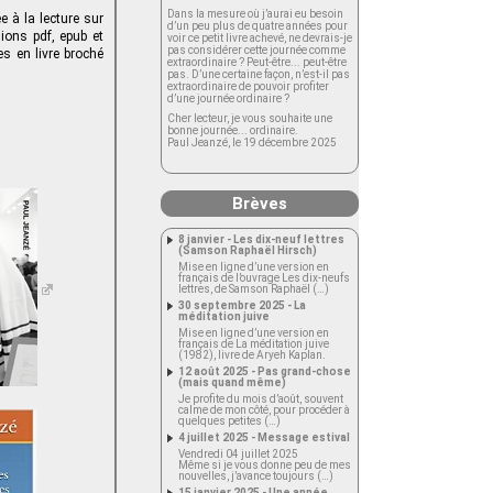
Dans la mesure où j’aurai eu besoin
 à la lecture sur
d’un peu plus de quatre années pour
ions pdf, epub et
voir ce petit livre achevé, ne devrais-je
pas considérer cette journée comme
s en livre broché
extraordinaire ? Peut-être... peut-être
pas. D’une certaine façon, n’est-il pas
extraordinaire de pouvoir profiter
d’une journée ordinaire ?
Cher lecteur, je vous souhaite une
bonne journée... ordinaire.
Paul Jeanzé, le 19 décembre 2025
Brèves
8 janvier - Les dix-neuf lettres
(Samson Raphaël Hirsch)
Mise en ligne d’une version en
français de l’ouvrage Les dix-neufs
lettres, de Samson Raphaël (…)
30 septembre 2025 - La
méditation juive
Mise en ligne d’une version en
français de La méditation juive
(1982), livre de Aryeh Kaplan.
12 août 2025 - Pas grand-chose
(mais quand même)
Je profite du mois d’août, souvent
calme de mon côté, pour procéder à
quelques petites (…)
4 juillet 2025 - Message estival
Vendredi 04 juillet 2025
Même si je vous donne peu de mes
nouvelles, j’avance toujours (…)
15 janvier 2025 - Une année