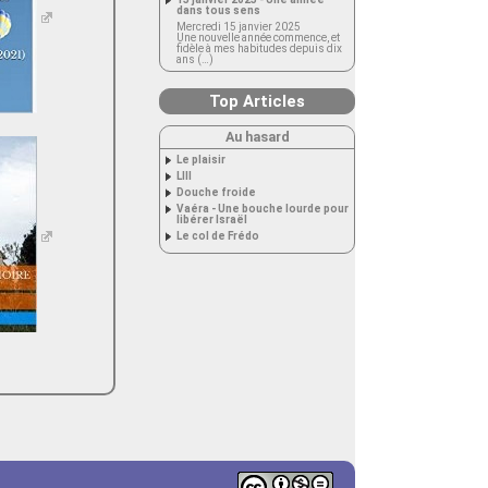
dans tous sens
Mercredi 15 janvier 2025
Une nouvelle année commence, et
fidèle à mes habitudes depuis dix
ans (…)
Top Articles
Au hasard
Le plaisir
LIII
Douche froide
Vaéra - Une bouche lourde pour
libérer Israël
Le col de Frédo