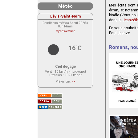
Mes écrits sont é
Météo
écran, et notamm
kindle (Vous pou
Lévis-Saint-Nom
dans la
Jeanzét
Conditions météo à 6 août 2026 à
03h14min
En vous souhaitan
OpenWeather
Paul Jeanzé
16°C
Romans, nouv
Ciel dégagé
Vent
: 10 km/h - nord-ouest
Pression
: 1021 mbar
Prévisions
>>
Le service OpenWeather ne fournit
actuellement aucune prévision
météorologique sur le lieu Lévis-
Saint-Nom.
Veuillez consulter le message du
service ci-dessous.
(401 - Invalid API key. Please see
https://openweathermap.org/faq#error401
for more info.)