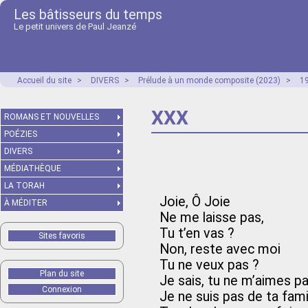
Les bâtisseurs du temps
Le petit univers de Paul Jeanzé
Accueil du site
>
DIVERS
>
Prélude à un monde composite (2023)
>
1
XXX
ROMANS ET NOUVELLES
POÉZIES
DIVERS
MÉDIATHÈQUE
LA TORAH
Joie, Ô Joie
À MÉDITER
Ne me laisse pas,
Tu t’en vas ?
Sites favoris
Non, reste avec moi
Tu ne veux pas ?
Plan du site
Je sais, tu ne m’aimes p
Connexion
Je ne suis pas de ta famil