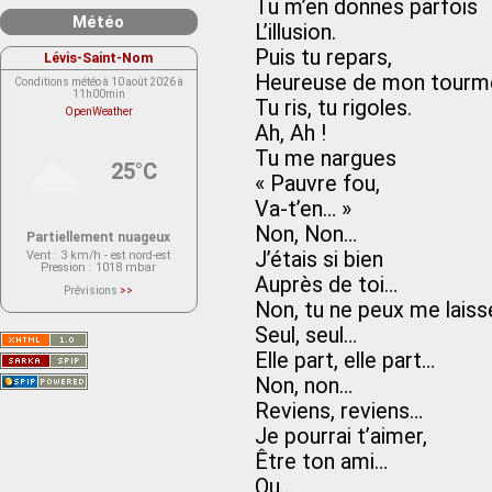
Tu m’en donnes parfois
Météo
L’illusion.
Puis tu repars,
Lévis-Saint-Nom
Heureuse de mon tourm
Conditions météo à 10 août 2026 à
11h00min
Tu ris, tu rigoles.
OpenWeather
Ah, Ah !
Tu me nargues
25°C
« Pauvre fou,
Va-t’en… »
Non, Non…
Partiellement nuageux
J’étais si bien
Vent
: 3 km/h - est nord-est
Pression
: 1018 mbar
Auprès de toi…
Prévisions
>>
Le service OpenWeather ne fournit
Non, tu ne peux me laiss
actuellement aucune prévision
météorologique sur le lieu Lévis-
Seul, seul…
Saint-Nom.
Veuillez consulter le message du
Elle part, elle part…
service ci-dessous.
(401 - Invalid API key. Please see
Non, non…
https://openweathermap.org/faq#error401
for more info.)
Reviens, reviens…
Je pourrai t’aimer,
Être ton ami…
Ou…