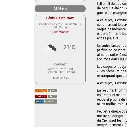
l’effort. Il doit s
Météo
de ce qui a été dit
guerre qui mangent 
Lévis-Saint-Nom
À ce sujet, l’Écritu
Conditions météo à 8 août 2026 à
certainement le serv
10h25min
sages de mémoire bé
OpenWeather
et dors à même le so
et des plaisirs.
Un autre facteur qui
21°C
parfois on peut crai
ainsi de suite. C’est
lion rôde dans les r
Couvert
Les sages ont déjà 
Vent
: 2 km/h - est
« Les pécheurs de S
Pression
: 1019 mbar
remarquant que son d
Prévisions
>>
Le service OpenWeather ne fournit
À ce sujet, l’Écritur
actuellement aucune prévision
météorologique sur le lieu Lévis-
En résumé, l’homme 
Saint-Nom.
Veuillez consulter le message du
contenter et se sati
service ci-dessous.
repos et proche du l
(401 - Invalid API key. Please see
https://openweathermap.org/faq#error401
ni les malheurs qu’i
for more info.)
Peut-être direz-vou
mettre en danger, m
du Ciel, sauf les rh
soigneusement » (Dev