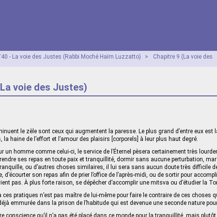
40 - La voie des Justes (Rabbi Moché Haïm Luzzatto)
>
Chapitre 9 (La voie des
(La voie des Justes)
minuent le zèle sont ceux qui augmentent la paresse. Le plus grand d’entre eux est l
, la haine de l’effort et l’amour des plaisirs [corporels] à leur plus haut degré.
r un homme comme celui-ci, le service de l’Éternel pèsera certainement très lourde
prendre ses repas en toute paix et tranquillité, dormir sans aucune perturbation, m
anquille, ou d’autres choses similaires, il lui sera sans aucun doute très difficile de
, d’écourter son repas afin de prier l’office de l’après-midi, ou de sortir pour accompl
ent pas. À plus forte raison, se dépêcher d’accomplir une mitsva ou d’étudier la To
à ces pratiques n’est pas maître de lui-même pour faire le contraire de ces choses q
déjà emmurée dans la prison de l’habitude qui est devenue une seconde nature pour 
 conscience qu’il n’a pas été placé dans ce monde pour la tranquillité, mais plutôt 