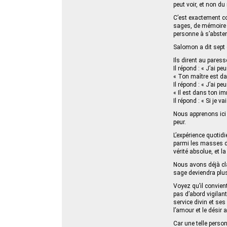
peut voir, et non du
C’est exactement com
sages, de mémoire b
personne à s’absten
Salomon a dit sept 
Ils dirent au paress
Il répond : « J’ai pe
« Ton maître est dan
Il répond : « J’ai pe
« Il est dans ton i
Il répond : « Si je v
Nous apprenons ici q
peur.
L’expérience quotid
parmi les masses de 
vérité absolue, et 
Nous avons déjà cla
sage deviendra plu
Voyez qu’il convient
pas d’abord vigilan
service divin et ses
l’amour et le désir 
Car une telle perso