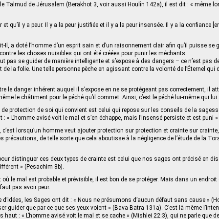
 le Talmud de Jérusalem (Berakhot 3, voir aussi Houlîn 142a), il est dit : « même l
et qu’il y a peur. Il y a la peur justifiée et il y a la peur insensée. Il y a la confiance [en 
it-Il, a doté l’homme d’un esprit sain et d’un raisonnement clair afin qu’il puisse se 
 contre les choses nuisibles qui ont été créées pour punir les méchants.
eut pas se guider de manière intelligente et s’expose à des dangers – ce n’est pas d
ôt de la folie. Une telle personne pèche en agissant contre la volonté de l’Éternel qu
re le danger inhérent auquel il s’expose en ne se protégeant pas correctement, il att
ême le châtiment pour le péché qu’il commet. Ainsi, c’est le péché lui-même qui lui a
t de protection de soi qui convient est celui qui repose sur les conseils de la sagess
 dit : « L’homme avisé voit le mal et s’en échappe, mais l’insensé persiste et est puni »
, c’est lorsqu’un homme veut ajouter protection sur protection et crainte sur craint
 précautions, de telle sorte que cela aboutisse à la négligence de l’étude de la Tor
pour distinguer ces deux types de crainte est celui que nos sages ont précisé en dis
différent » (Pesachim 8b).
où le mal est probable et prévisible, il est bon de se protéger. Mais dans un endroit 
faut pas avoir peur.
d’idées, les Sages ont dit : « Nous ne présumons d’aucun défaut sans cause » (Hou
sser guider que par ce que ses yeux voient » (Bava Batra 131a). C’est là même l’inte
 haut : « L’homme avisé voit le mal et se cache » (Mishlei 22:3), qui ne parle que de 