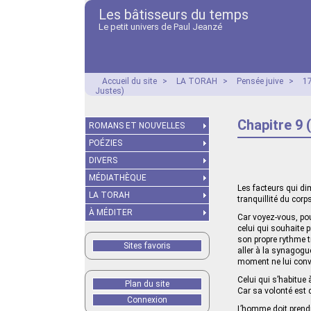
Les bâtisseurs du temps
Le petit univers de Paul Jeanzé
Accueil du site
>
LA TORAH
>
Pensée juive
>
17
Justes)
Chapitre 9 
ROMANS ET NOUVELLES
POÉZIES
DIVERS
MÉDIATHÈQUE
Les facteurs qui di
LA TORAH
tranquillité du corps
À MÉDITER
Car voyez-vous, pou
celui qui souhaite 
son propre rythme tr
Sites favoris
aller à la synagogue
moment ne lui convi
Celui qui s’habitue 
Plan du site
Car sa volonté est 
Connexion
L’homme doit prendre