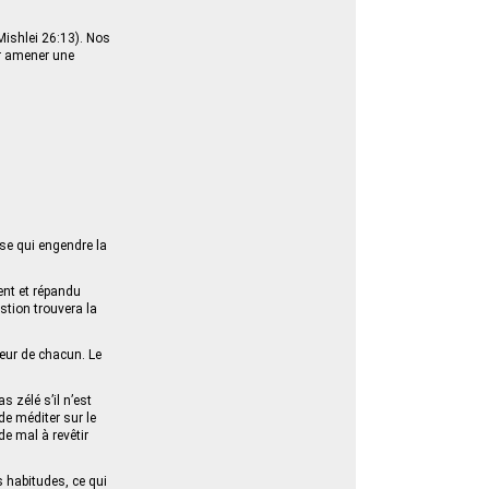
(Mishlei 26:13). Nos
ur amener une
sse qui engendre la
ent et répandu
estion trouvera la
cœur de chacun. Le
s zélé s’il n’est
de méditer sur le
de mal à revêtir
s habitudes, ce qui