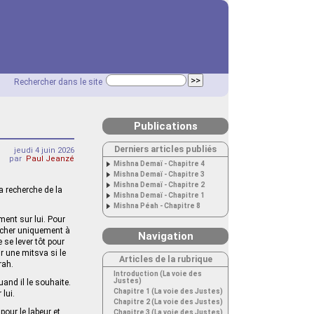
Rechercher dans le site
Publications
Derniers articles publiés
jeudi 4 juin 2026
par
Paul Jeanzé
Mishna Demaï - Chapitre 4
Mishna Demaï - Chapitre 3
Mishna Demaï - Chapitre 2
a recherche de la
Mishna Demaï - Chapitre 1
Mishna Péah - Chapitre 8
ment sur lui. Pour
archer uniquement à
Navigation
 se lever tôt pour
ir une mitsva si le
Articles de la rubrique
rah.
Introduction (La voie des
Justes)
uand il le souhaite.
Chapitre 1 (La voie des Justes)
lui.
Chapitre 2 (La voie des Justes)
pour le labeur et
Chapitre 3 (La voie des Justes)