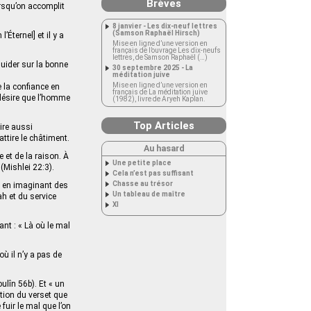
Brèves
orsqu’on accomplit
8 janvier - Les dix-neuf lettres
(Samson Raphaël Hirsch)
l’Éternel] et il y a
Mise en ligne d’une version en
français de l’ouvrage Les dix-neufs
lettres, de Samson Raphaël (…)
guider sur la bonne
30 septembre 2025 - La
méditation juive
Mise en ligne d’une version en
e la confiance en
français de La méditation juive
i désire que l’homme
(1982), livre de Aryeh Kaplan.
Top Articles
ire aussi
ttire le châtiment.
Au hasard
e et de la raison. À
Une petite place
 (Mishlei 22:3).
Cela n’est pas suffisant
Chasse au trésor
e, en imaginant des
Un tableau de maître
ah et du service
XI
ant : « Là où le mal
où il n’y a pas de
lîn 56b). Et « un
ntion du verset que
fuir le mal que l’on