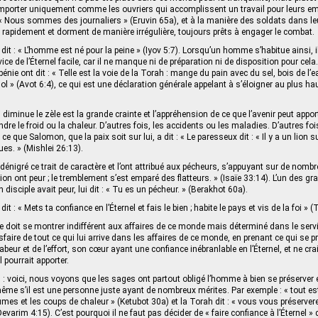
e comporter uniquement comme les ouvriers qui accomplissent un travail pour leurs emp
 : « Nous sommes des journaliers » (Eruvin 65a), et à la manière des soldats dans l
rapidement et dorment de manière irrégulière, toujours prêts à engager le combat.
re dit : « L’homme est né pour la peine » (Iyov 5:7). Lorsqu’un homme s’habitue ainsi, i
ice de l’Éternel facile, car il ne manque ni de préparation ni de disposition pour cel
nie ont dit : « Telle est la voie de la Torah : mange du pain avec du sel, bois de l
l » (Avot 6:4), ce qui est une déclaration générale appelant à s’éloigner au plus ha
 diminue le zèle est la grande crainte et l’appréhension de ce que l’avenir peut appor
ndre le froid ou la chaleur. D’autres fois, les accidents ou les maladies. D’autres fois
 ce que Salomon, que la paix soit sur lui, a dit : « Le paresseux dit : « Il y a un lion s
ues. » (Mishlei 26:13).
dénigré ce trait de caractère et l’ont attribué aux pécheurs, s’appuyant sur de nombr
ion ont peur ; le tremblement s’est emparé des flatteurs. » (Isaïe 33:14). L’un des g
isciple avait peur, lui dit : « Tu es un pécheur. » (Berakhot 60a).
e dit : « Mets ta confiance en l’Éternel et fais le bien ; habite le pays et vis de la foi » 
doit se montrer indifférent aux affaires de ce monde mais déterminé dans le servic
sfaire de tout ce qui lui arrive dans les affaires de ce monde, en prenant ce qui se pr
abeur et de l’effort, son cœur ayant une confiance inébranlable en l’Éternel, et ne cra
l pourrait apporter.
s : voici, nous voyons que les sages ont partout obligé l’homme à bien se préserver 
ême s’il est une personne juste ayant de nombreux mérites. Par exemple : « tout es
umes et les coups de chaleur » (Ketubot 30a) et la Torah dit : « vous vous préserver
arim 4:15). C’est pourquoi il ne faut pas décider de « faire confiance à l’Éternel »