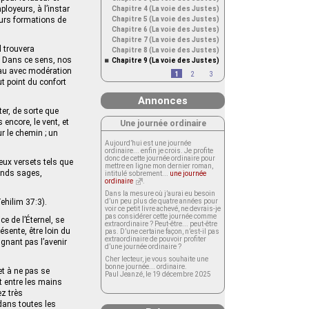
loyeurs, à l’instar
Chapitre 4 (La voie des Justes)
eurs formations de
Chapitre 5 (La voie des Justes)
Chapitre 6 (La voie des Justes)
Chapitre 7 (La voie des Justes)
l trouvera
Chapitre 8 (La voie des Justes)
a. Dans ce sens, nos
Chapitre 9 (La voie des Justes)
’eau avec modération
1
2
3
ut point du confort
Annonces
ter, de sorte que
 encore, le vent, et
Une journée ordinaire
ur le chemin ; un
Aujourd’hui est une journée
ordinaire... enfin je crois. Je profite
donc de cette journée ordinaire pour
eux versets tels que
mettre en ligne mon dernier roman,
rands sages,
intitulé sobrement...
une journée
ordinaire
.
Dans la mesure où j’aurai eu besoin
(Tehilim 37:3).
d’un peu plus de quatre années pour
voir ce petit livre achevé, ne devrais-je
pas considérer cette journée comme
e de l’Éternel, se
extraordinaire ? Peut-être... peut-être
ésente, être loin du
pas. D’une certaine façon, n’est-il pas
extraordinaire de pouvoir profiter
ignant pas l’avenir
d’une journée ordinaire ?
Cher lecteur, je vous souhaite une
bonne journée... ordinaire.
et à ne pas se
Paul Jeanzé, le 19 décembre 2025
t entre les mains
ez très
 dans toutes les