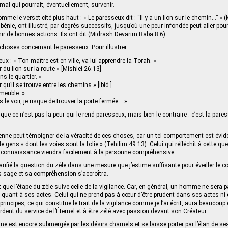
 mal qui pourrait, éventuellement, survenir.
me le verset cité plus haut : « Le paresseux dit : “Il y a un lion sur le chemin…” » 
énie, ont illustré, par degrés successifs, jusqu’où une peur infondée peut aller po
ir de bonnes actions. Ils ont dit (Midrash Devarim Raba 8:6) :
choses concernant le paresseux. Pour illustrer :
eux : « Ton maître est en ville, va lui apprendre la Torah. »
ur du lion sur la route » [Mishlei 26:13].
s le quartier. »
ur qu’il se trouve entre les chemins » [ibid.].
mmeuble. »
ais le voir, je risque de trouver la porte fermée… »
ue ce n’est pas la peur qui le rend paresseux, mais bien le contraire : c’est la pare
ienne peut témoigner de la véracité de ces choses, car un tel comportement est évid
gens « dont les voies sont la folie » (Tehilim 49:13). Celui qui réfléchit à cette qu
la connaissance viendra facilement à la personne compréhensive.
rifié la question du zèle dans une mesure que j’estime suffisante pour éveiller le 
s sage et sa compréhension s’accroîtra.
 que l’étape du zèle suive celle de la vigilance. Car, en général, un homme ne sera pa
t quant à ses actes. Celui qui ne prend pas à cœur d’être prudent dans ses actes ni 
 principes, ce qui constitue le trait de la vigilance comme je l’ai écrit, aura beaucoup 
ardent du service de l’Éternel et à être zélé avec passion devant son Créateur.
nne est encore submergée par les désirs charnels et se laisse porter par l’élan de se