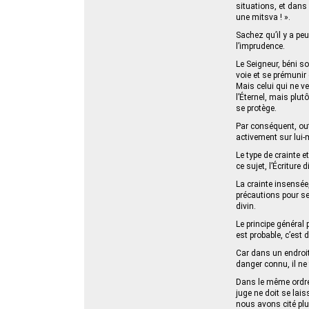
situations, et dans
une mitsva ! ».
Sachez qu’il y a peur 
l’imprudence.
Le Seigneur, béni so
voie et se prémunir
Mais celui qui ne v
l’Éternel, mais plut
se protège.
Par conséquent, out
activement sur lui-m
Le type de crainte e
ce sujet, l’Écriture
La crainte insensée
précautions pour ses
divin.
Le principe général 
est probable, c’est 
Car dans un endroit 
danger connu, il ne 
Dans le même ordre 
juge ne doit se lai
nous avons cité plus