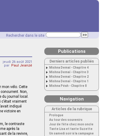
Rechercher dans le site
Publications
Derniers articles publiés
jeudi 26 août 2021
par
Paul Jeanzé
Mishna Demaï - Chapitre 4
Mishna Demaï - Chapitre 3
Mishna Demaï - Chapitre 2
Mishna Demaï - Chapitre 1
Mishna Péah - Chapitre 8
r mon vélo. Cette
 concurrent. Non,
 du journal local.
Navigation
 c’était vraiment
avait indiqué
Articles de la rubrique
e victoire en
Prologue
Au tour des souvenirs
um, le contraste
Jour de fête chez mon oncle
lme après la
Tante Lisa et tante Suzette
ant de la revivre,
Un samedi soir à la campagne