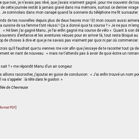
que non, je n’avais pas rêvé, que j’avais vraiment gagné ; pour me souvenir de tou
de cette journée restât à jamais gravé dans ma mémoire, surtout ce dernier virage
i… Je somnolais dans mon canapé quand la sonnerie du téléphone me fit sursauter.
tends de tes nouvelles depuis plus de deux heures moi ! Et mon cousin aussi aimerait 
 la cuisine de sa femme t’ont réussi ! Ça a donné quoi ta course ? » Je ne pus m’emp
: « Hé bien j’ai gagné Manu ; je l’ai enfin gagné ma course de vélo ». Quant à son d
souvenirs d’enfance et les aventures vécues pour en arriver là, tout resta bloqué a
op de choses à dire et que je ne savais pas vraiment par quoi ni par où commencer.
rois qu’il faudrait que tu viennes me voir afin que j’essaye de te raconter tout ça dep
ment en riant de nouveau : « mais ne t’attends pas à avoir de quoi écrire un roman
i sait ? » me répondit Manu d’un air songeur.
llions raccrocher, j’ajoutai en guise de conclusion : « J’ai enfin trouvé un nom 
l va s’appeler :
la tête dans le guidon
. »
lée de Chevreuse
u format PDF
]