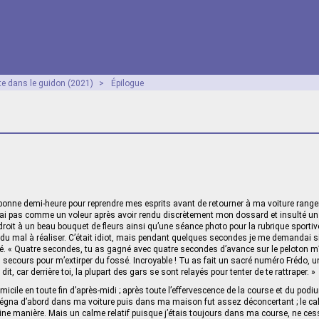
te dans le guidon (2021)
>
Épilogue
bonne demi-heure pour reprendre mes esprits avant de retourner à ma voiture range
rtirai pas comme un voleur après avoir rendu discrètement mon dossard et insulté un
 droit à un beau bouquet de fleurs ainsi qu’une séance photo pour la rubrique sportive
 du mal à réaliser. C’était idiot, mais pendant quelques secondes je me demandai si
é. « Quatre secondes, tu as gagné avec quatre secondes d’avance sur le peloton m’
secours pour m’extirper du fossé. Incroyable ! Tu as fait un sacré numéro Frédo, un
, car derrière toi, la plupart des gars se sont relayés pour tenter de te rattraper. »
icile en toute fin d’après-midi ; après toute l’effervescence de la course et du podi
 régna d’abord dans ma voiture puis dans ma maison fut assez déconcertant ; le ca
ine manière. Mais un calme relatif puisque j’étais toujours dans ma course, ne cess