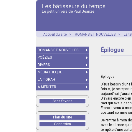
Les bâtisseurs du temps
Le petit univers de Paul Jeanzé
Accueil du site
>
ROMANS ET NOUVELLES
>
La tê
Épilogue
ROMANS ET NOUVELLES
POÉZIES
DIVERS
MÉDIATHÈQUE
Épilogue
LA TORAH
J’eus besoin d’une 
À MÉDITER
fois‑ci, je ne repa
aujourd’hui, j’aurai
J’avais encore bien
Sites favoris
moi qui avais gagn
Francis venu à mon 
costaud comme on dit
Plan du site
Je rentrai à mon dom
Connexion
avec le silence qui
tempête d’une certa