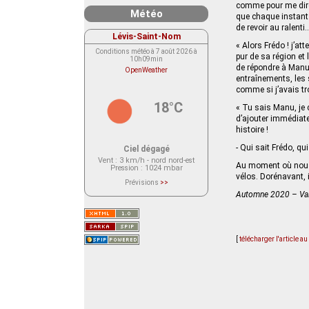
comme pour me dire 
Météo
que chaque instant 
de revoir au ralent
Lévis-Saint-Nom
« Alors Frédo ! j’at
Conditions météo à 7 août 2026 à
pur de sa région et
10h09min
de répondre à Manu 
OpenWeather
entraînements, les 
comme si j’avais tr
18°C
« Tu sais Manu, je c
d’ajouter immédiate
histoire !
- Qui sait Frédo, qu
Ciel dégagé
Vent
: 3 km/h - nord nord-est
Au moment où nous a
Pression
: 1024 mbar
vélos. Dorénavant, i
Prévisions
>>
Le service OpenWeather ne fournit
Automne 2020 – Val
actuellement aucune prévision
météorologique sur le lieu Lévis-
Saint-Nom.
Veuillez consulter le message du
service ci-dessous.
(401 - Invalid API key. Please see
[
télécharger l'article a
https://openweathermap.org/faq#error401
for more info.)