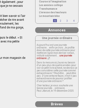
t également ; pour
Course à l’imagination
Les années collège
 que je ne cessais
Transhumance
L’ivresse des hauteurs
bien savoir si l’air
Le mountain bike
êcher de rire avant
1
2
3
4
éroulement, les
u fond de ma gorge,
Annonces
uis le début. » Et
Une journée ordinaire
 avec ma petite
Aujourd’hui est une journée
ordinaire... enfin je crois. Je profite
donc de cette journée ordinaire pour
mettre en ligne mon dernier roman,
intitulé sobrement...
une journée
pour mon magasin de
ordinaire
.
Dans la mesure où j’aurai eu besoin
d’un peu plus de quatre années pour
voir ce petit livre achevé, ne devrais-je
pas considérer cette journée comme
extraordinaire ? Peut-être... peut-être
pas. D’une certaine façon, n’est-il pas
extraordinaire de pouvoir profiter
d’une journée ordinaire ?
Cher lecteur, je vous souhaite une
bonne journée... ordinaire.
Paul Jeanzé, le 19 décembre 2025
Brèves