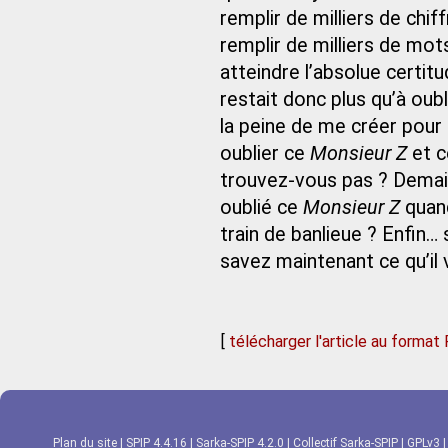
remplir de milliers de chi
remplir de milliers de mots
atteindre l’absolue certit
restait donc plus qu’à oub
la peine de me créer pour m
oublier ce
Monsieur Z
et c
trouvez-vous pas ? Demain
oublié ce
Monsieur Z
quand
train de banlieue ? Enfin… s
savez maintenant ce qu’il 
[
télécharger l'article au format
Plan du site
|
SPIP 4.4.16
|
Sarka-SPIP 4.2.0
|
Collectif Sarka-SPIP
|
GPLv3