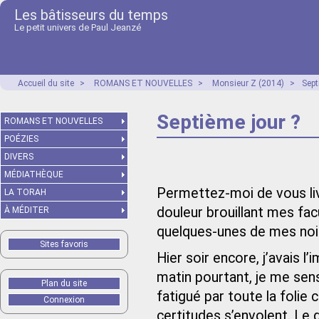
Les bâtisseurs du temps
Le petit univers de Paul Jeanzé
Accueil du site
>
ROMANS ET NOUVELLES
>
Monsieur Z (2014)
>
Sept
Septième jour ?
ROMANS ET NOUVELLES
POÉZIES
DIVERS
MÉDIATHÈQUE
Permettez-moi de vous livr
LA TORAH
douleur brouillant mes fac
À MÉDITER
quelques‑unes de mes no
Sites favoris
Hier soir encore, j’avais l
matin pourtant, je me sens
Plan du site
fatigué par toute la folie 
Connexion
certitudes s’envolent. Le 