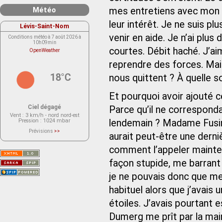
Météo
mes entretiens avec mon p
leur intérêt. Je ne suis p
Lévis-Saint-Nom
venir en aide. Je n’ai plus 
Conditions météo à 7 août 2026 à
10h09min
courtes. Débit haché. J’aim
OpenWeather
reprendre des forces. Mai
18°C
nous quittent ? À quelle s
Et pourquoi avoir ajouté c
Ciel dégagé
Parce qu’il ne correspond
Vent
: 3 km/h - nord nord-est
Pression
: 1024 mbar
lendemain ? Madame Fusin‑
Prévisions
>>
aurait peut-être une derniè
Le service OpenWeather ne fournit
actuellement aucune prévision
météorologique sur le lieu Lévis-
comment l’appeler maintena
Saint-Nom.
Veuillez consulter le message du
façon stupide, me barrant a
service ci-dessous.
(401 - Invalid API key. Please see
je ne pouvais donc que me 
https://openweathermap.org/faq#error401
for more info.)
habituel alors que j’avais 
étoiles. J’avais pourtant 
Dumerg me prît par la main 