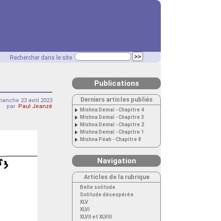
Rechercher dans le site
Publications
Derniers articles publiés
anche 23 avril 2023
par
Paul Jeanzé
Mishna Demaï - Chapitre 4
Mishna Demaï - Chapitre 3
Mishna Demaï - Chapitre 2
Mishna Demaï - Chapitre 1
Mishna Péah - Chapitre 8
Navigation
Articles de la rubrique
Belle solitude
Solitude désespérée
XLV
XLVI
XLVII et XLVIII