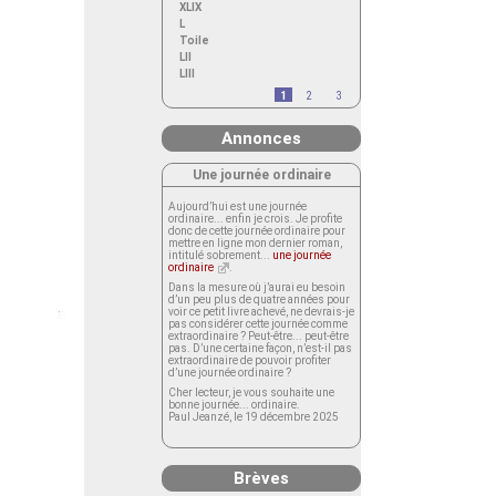
XLIX
L
Toile
LII
LIII
1
2
3
Annonces
Une journée ordinaire
Aujourd’hui est une journée
ordinaire... enfin je crois. Je profite
donc de cette journée ordinaire pour
mettre en ligne mon dernier roman,
intitulé sobrement...
une journée
ordinaire
.
Dans la mesure où j’aurai eu besoin
d’un peu plus de quatre années pour
voir ce petit livre achevé, ne devrais-je
pas considérer cette journée comme
extraordinaire ? Peut-être... peut-être
pas. D’une certaine façon, n’est-il pas
extraordinaire de pouvoir profiter
d’une journée ordinaire ?
Cher lecteur, je vous souhaite une
bonne journée... ordinaire.
Paul Jeanzé, le 19 décembre 2025
Brèves