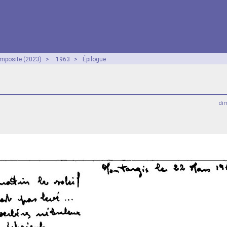
mposite (2023)
>
1963
>
Épilogue
dim