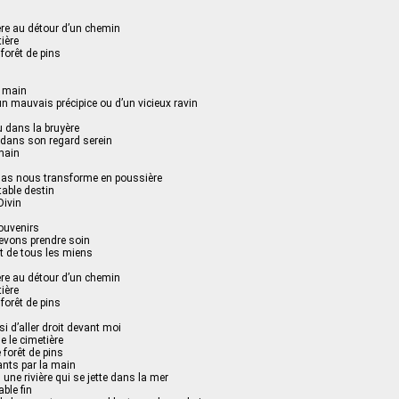
ère au détour d’un chemin
ière
 forêt de pins
a main
n mauvais précipice ou d’un vicieux ravin
u dans la bruyère
 dans son regard serein
main
las nous transforme en poussière
table destin
Divin
ouvenirs
evons prendre soin
t de tous les miens
ère au détour d’un chemin
ière
 forêt de pins
si d’aller droit devant moi
 le cimetière
e forêt de pins
ants par la main
 une rivière qui se jette dans la mer
ble fin