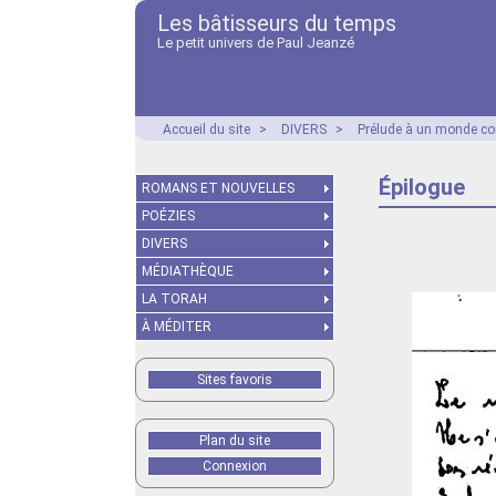
Les bâtisseurs du temps
Le petit univers de Paul Jeanzé
Accueil du site
>
DIVERS
>
Prélude à un monde co
Épilogue
ROMANS ET NOUVELLES
POÉZIES
DIVERS
MÉDIATHÈQUE
LA TORAH
À MÉDITER
Sites favoris
Plan du site
Connexion