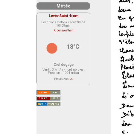
Météo
Lévis-Saint-Nom
Conditions météo à 7 août 2026 à
10h09min
OpenWeather
18°C
Ciel dégagé
Vent
: 3 km/h - nord nord-est
Pression
: 1024 mbar
Prévisions
>>
Le service OpenWeather ne fournit
actuellement aucune prévision
météorologique sur le lieu Lévis-
Saint-Nom.
Veuillez consulter le message du
service ci-dessous.
(401 - Invalid API key. Please see
https://openweathermap.org/faq#error401
for more info.)