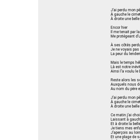
J’ai perdu mon p
À gauche le cimet
À droite une belle
Encor hier
Il me tenait par l
Me protégeant d’u
À ses côtés perd
Je ne voyais pas
La peur du lende
Mais le temps hé
Là est notre inévi
Ainsi l’a voulu le 
Reste alors les s
Auxquels nous d
Au nom du père e
J’ai perdu mon p
À gauche le cimet
À droite une belle
Ce matin j’ai choi
Laissant à gauche
Et à droite la bell
Je tiens mes enf
J’aperçois au loin
Et une plage de sa