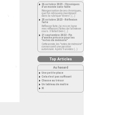
26 octobre 2023 - Chroniques
d’un monde sans faille
Réorganisation de ces chroniques,
que l’on retrouvera maintenant
dans la rubrique "divers", (…)
25 octobre 2023 - Réflexion
faite
Réflexion faite, j’ai mis en ligne
mes réflexions faites de l’année en
cours. Il fallait bien (…)
21 septembre 2022 - Fin
d’année précoce pour les
"notes de mémoire"
Cette année, les "notes de mémoire"
connaissent une parution
automnale. Après 9 années (…)
Top Articles
Au hasard
Une petite place
Cela n’est pas suffisant
Chasse au trésor
Un tableau de maître
XI