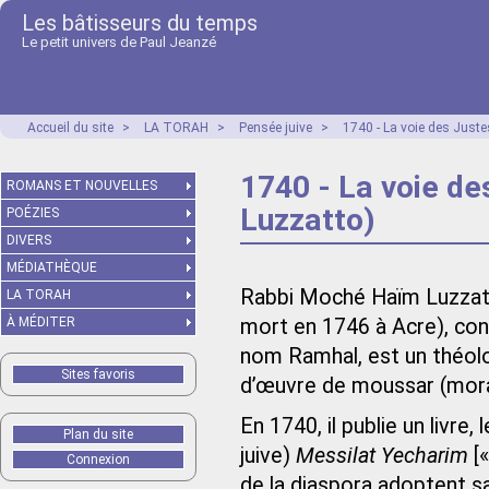
Les bâtisseurs du temps
Le petit univers de Paul Jeanzé
Accueil du site
>
LA TORAH
>
Pensée juive
>
1740 - La voie des Just
1740 - La voie d
ROMANS ET NOUVELLES
Luzzatto)
POÉZIES
DIVERS
MÉDIATHÈQUE
Rabbi Moché Haïm Luzzat
LA TORAH
À MÉDITER
mort en 1746 à Acre), co
nom Ramhal, est un théolog
Sites favoris
d’œuvre de moussar (mora
En 1740, il publie un livre
Plan du site
juive)
Messilat Yecharim
[«
Connexion
de la diaspora adoptent san