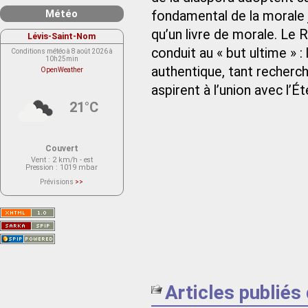
Météo
fondamental de la morale j
qu’un livre de morale. Le 
Lévis-Saint-Nom
conduit au « but ultime » : 
Conditions météo à 8 août 2026 à
10h25min
authentique, tant recherch
OpenWeather
aspirent à l’union avec l’Ét
21°C
Couvert
Vent
: 2 km/h - est
Pression
: 1019 mbar
Prévisions
>>
Le service OpenWeather ne fournit
actuellement aucune prévision
météorologique sur le lieu Lévis-
Saint-Nom.
Veuillez consulter le message du
service ci-dessous.
(401 - Invalid API key. Please see
https://openweathermap.org/faq#error401
for more info.)
Articles publiés