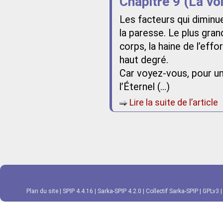
Chapitre 9 (La vo
Les facteurs qui diminu
la paresse. Le plus grand
corps, la haine de l’effo
haut degré.
Car voyez-vous, pour u
l’Éternel (…)
Lire la suite de l’article
Plan du site
|
SPIP 4.4.16
|
Sarka-SPIP 4.2.0
|
Collectif Sarka-SPIP
|
GPLv3