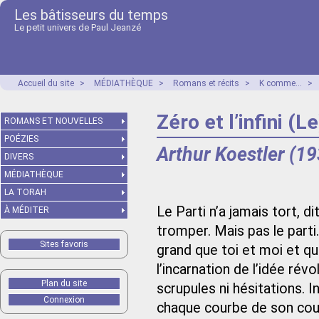
Les bâtisseurs du temps
Le petit univers de Paul Jeanzé
Accueil du site
>
MÉDIATHÈQUE
>
Romans et récits
>
K comme...
>
Zéro et l’infini (Le
ROMANS ET NOUVELLES
POÉZIES
Arthur Koestler (1
DIVERS
MÉDIATHÈQUE
LA TORAH
Le Parti n’a jamais tort, 
À MÉDITER
tromper. Mais pas le parti
Sites favoris
grand que toi et moi et qu
l’incarnation de l’idée révo
Plan du site
scrupules ni hésitations. In
Connexion
chaque courbe de son cours