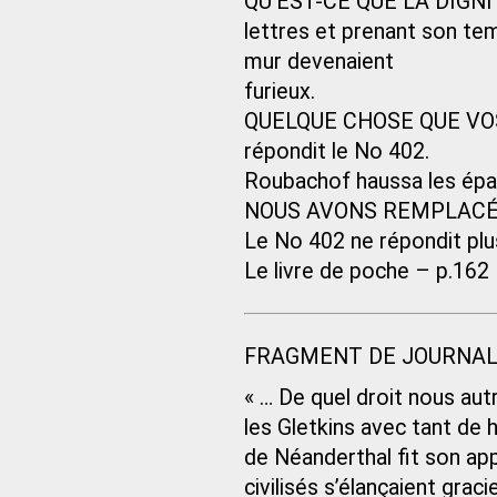
QU’EST-CE QUE LA DIGNIT
lettres et prenant son temp
mur devenaient
furieux.
QUELQUE CHOSE QUE VO
répondit le No 402.
Roubachof haussa les épa
NOUS AVONS REMPLACÉ LA
Le No 402 ne répondit plu
Le livre de poche – p.162
FRAGMENT DE JOURNAL 
« … De quel droit nous au
les Gletkins avec tant de 
de Néanderthal fit son app
civilisés s’élançaient gr