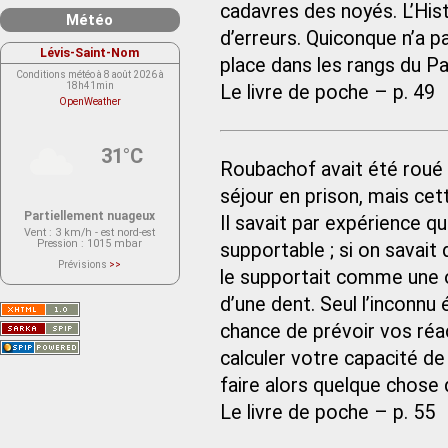
cadavres des noyés. L’His
Météo
d’erreurs. Quiconque n’a pa
Lévis-Saint-Nom
place dans les rangs du Par
Conditions météo à 8 août 2026 à
18h41min
Le livre de poche – p. 49
OpenWeather
31°C
Roubachof avait été roué 
séjour en prison, mais cett
Partiellement nuageux
Il savait par expérience 
Vent
: 3 km/h - est nord-est
Pression
: 1015 mbar
supportable ; si on savait 
Prévisions
>>
le supportait comme une o
Le service OpenWeather ne fournit
actuellement aucune prévision
météorologique sur le lieu Lévis-
d’une dent. Seul l’inconnu
Saint-Nom.
Veuillez consulter le message du
chance de prévoir vos réact
service ci-dessous.
(401 - Invalid API key. Please see
https://openweathermap.org/faq#error401
calculer votre capacité de 
for more info.)
faire alors quelque chose 
Le livre de poche – p. 55