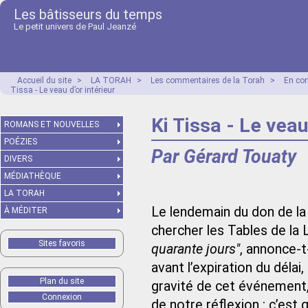
Les bâtisseurs du temps
Le petit univers de Paul Jeanzé
Accueil du site
>
LA TORAH
>
Les commentaires de la Torah
>
En co
Tissa - Le veau d’or intérieur
Ki Tissa - Le veau
ROMANS ET NOUVELLES
POÉZIES
Par Gérard Touaty
DIVERS
MÉDIATHÈQUE
LA TORAH
Le lendemain du don de la 
À MÉDITER
chercher les Tables de la L
Sites favoris
quarante jours"
, annonce-t
avant l’expiration du délai
Plan du site
gravité de cet événement, i
Connexion
de notre réflexion : c’est 