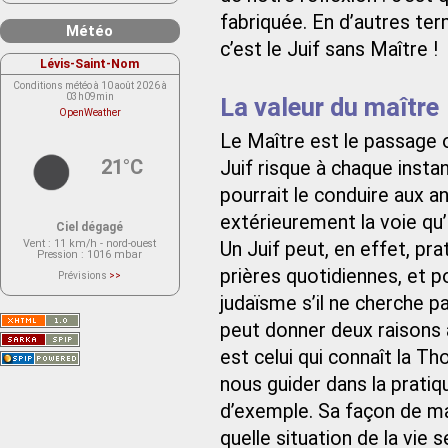
fabriquée. En d’autres ter
Météo
c’est le Juif sans Maître !
Lévis-Saint-Nom
Conditions météo à 10 août 2026 à
03h09min
La valeur du maître
OpenWeather
Le Maître est le passage ob
21°C
Juif risque à chaque insta
pourrait le conduire aux a
extérieurement la voie qu’
Ciel dégagé
Vent
: 11 km/h - nord-ouest
Un Juif peut, en effet, pra
Pression
: 1016 mbar
prières quotidiennes, et p
Prévisions
>>
Le service OpenWeather ne fournit
actuellement aucune prévision
judaïsme s’il ne cherche p
météorologique sur le lieu Lévis-
Saint-Nom.
peut donner deux raisons 
Veuillez consulter le message du
service ci-dessous.
est celui qui connaît la T
(401 - Invalid API key. Please see
https://openweathermap.org/faq#error401
for more info.)
nous guider dans la pratiqu
d’exemple. Sa façon de ma
quelle situation de la vie 