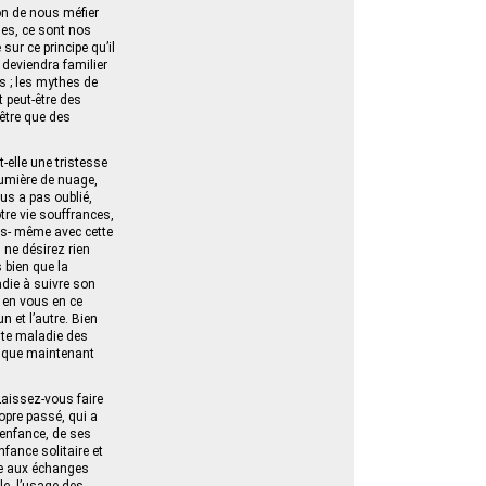
on de nous méfier
mes, ce sont nos
sur ce principe qu’il
 deviendra familier
s ; les mythes de
 peut-être des
être que des
-elle une tristesse
umière de nuage,
us a pas oublié,
tre vie souffrances,
us- même avec cette
 ne désirez rien
 bien que la
adie à suivre son
 en vous en ce
 et l’autre. Bien
ute maladie des
la que maintenant
Laissez-vous faire
opre passé, qui a
 enfance, de ses
fance solitaire et
ère aux échanges