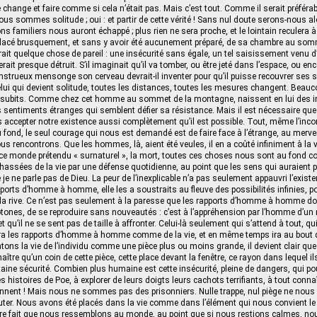
e change et faire comme si cela n’était pas. Mais c’est tout. Comme il serait préfér
s sommes solitude ; oui : et partir de cette vérité ! Sans nul doute serons-nous alo
s familiers nous auront échappé ; plus rien ne sera proche, et le lointain reculera à l
lacé brusquement, et sans y avoir été aucunement préparé, de sa chambre au som
it quelque chose de pareil : une insécurité sans égale, un tel saisissement venu d
erait presque détruit. S’il imaginait qu’il va tomber, ou être jeté dans l’espace, ou enc
trueux mensonge son cerveau devrait-il inventer pour qu’il puisse recouvrer ses s
celui qui devient solitude, toutes les distances, toutes les mesures changent. Beau
subits. Comme chez cet homme au sommet de la montagne, naissent en lui des 
s sentiments étranges qui semblent défier sa résistance. Mais il est nécessaire qu
accepter notre existence aussi complètement qu’il est possible. Tout, même l’incon
u fond, le seul courage qui nous est demandé est de faire face à l’étrange, au mervei
ous rencontrons. Que les hommes, là, aient été veules, il en a coûté infiniment à la vi
 ce monde prétendu « surnaturel », la mort, toutes ces choses nous sont au fond c
chassées de la vie par une défense quotidienne, au point que les sens qui auraient p
 je ne parle pas de Dieu. La peur de l’inexplicable n’a pas seulement appauvri l’existen
ports d’homme à homme, elle les a soustraits au fleuve des possibilités infinies, pou
 la rive. Ce n’est pas seulement à la paresse que les rapports d’homme à homme doi
ones, de se reproduire sans nouveautés : c’est à l’appréhension par l’homme d’un 
et qu’il ne se sent pas de taille à affronter. Celui-là seulement qui s’attend à tout, qui
ra les rapports d’homme à homme comme de la vie, et en même temps ira au bout de
ons la vie de l’individu comme une pièce plus ou moins grande, il devient clair qu
ître qu’un coin de cette pièce, cette place devant la fenêtre, ce rayon dans lequel i
rtaine sécurité. Combien plus humaine est cette insécurité, pleine de dangers, qui p
s histoires de Poe, à explorer de leurs doigts leurs cachots terrifiants, à tout conna
iennent ! Mais nous ne sommes pas des prisonniers. Nulle trappe, nul piège ne no
uter. Nous avons été placés dans la vie comme dans l’élément qui nous convient l
ire fait que nous ressemblons au monde, au point que si nous restions calmes, n