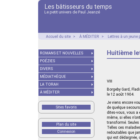
Les bâtisseurs du temps
Le petit univers de Paul Jeanzé
Accueil du site
>
À MÉDITER
>
Lettres à un jeune 
Huitième le
ROMANS ET NOUVELLES
POÉZIES
DIVERS
MÉDIATHÈQUE
VIII
LA TORAH
Borgeby Gard, Fladi
À MÉDITER
le 12 août 1904.
Je viens encore vou
Sites favoris
de quelque secours 
dites-vous, vous a 
même, si elles n’on
transformé. Seules 
Plan du site
Telles ces maladies
Connexion
redoutables que jama
qui est dédaignée, 