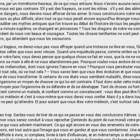
eine, par un mimétisme heureux, de ce qui nous entoure. Nous n’avons aucune rais
nous est pas contraire. S’il y est des frayeurs, ce sont
les nôtres
: s’il y est des abî
des dangers, nous devons nous efforcer de les aimer. Si nous construisons notre vie 
ours au plus difficile, alors tout ce qui nous paraît encore aujourd’hui étranger nous
oublier ces mythes antiques que l’on trouve au début de l’histoire de tous les peuple
la minute suprême, se changent en princesses ? Tous les dragons de notre vie sont
ndent de nous voir beaux et courageux. Toutes les choses terrifiantes ne sont peut-
s, qui attendent que nous les secourions.
r Kappus, ne devez-vous pas vous effrayer quand une tristesse se lève en vous, fût
utes celles que vous avez vécues. Quand une inquiétude passe, comme ombre ou l
r votre faire, vous devez penser que quelque chose se fait en vous, que la vie ne vo
dans sa main à elle et ne vous abandonnera pas. Pourquoi voulez-vous exclure de vo
tes mélancolies, dont vous ignorez l’œuvre en vous ? Pourquoi vous persécuter vo
nt tout cela, où va tout cela ? – Vous savez bien que vous êtes évolution et que vous
de vous transformer. Si certains de vos états vous semblent maladifs, dites-vous
organisme un moyen de chasser ce qui lui est contraire. Il faut donc aider cette mal
l moyen pour l’organisme de se défendre et de se développer. Tant de choses se font
ent comme un malade, et confiant comme un convalescent : vous êtes peut-être l’un
ssi médecin et c’est à vous-même que vous devez vous confier. Mais il y a dans to
 ne peut qu’attendre. Et pour autant que vous êtes votre médecin, c’est surtout ce
s trop. Gardez-vous de tirer de ce qui se passe en vous des conclusions hâtives. 
non vous seriez conduit à vous reprocher (j’entends du point de vue moral) votre pr
ce qui vous advient maintenant. Ce qui agit encore en vous des errements de votre
sirs, est tout autre que l’image que vous en gardez et que vous condamnez. Une en
fficile à vivre, si complexe, livrée à tant d’influences, et en même temps si étrang