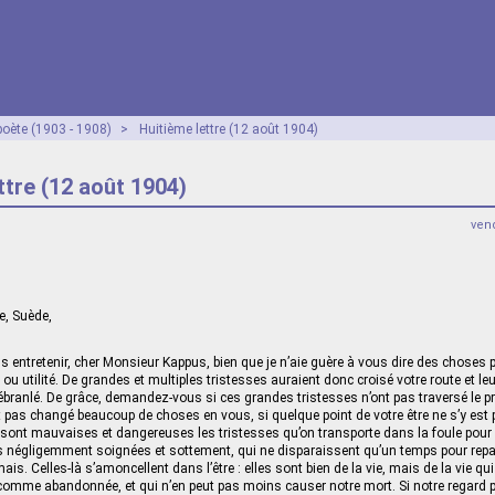
poète (1903 - 1908)
>
Huitième lettre (12 août 1904)
ttre (12 août 1904)
vend
e, Suède,
s entretenir, cher Monsieur Kappus, bien que je n’aie guère à vous dire des choses 
ou utilité. De grandes et multiples tristesses auraient donc croisé votre route et le
ébranlé. De grâce, demandez-vous si ces grandes tristesses n’ont pas traversé le p
t pas changé beaucoup de choses en vous, si quelque point de votre être ne s’y est
sont mauvaises et dangereuses les tristesses qu’on transporte dans la foule pour q
 négligemment soignées et sottement, qui ne disparaissent qu’un temps pour repar
is. Celles-là s’amoncellent dans l’être : elles sont bien de la vie, mais de la vie qui
comme abandonnée, et qui n’en peut pas moins causer notre mort. Si notre regard p