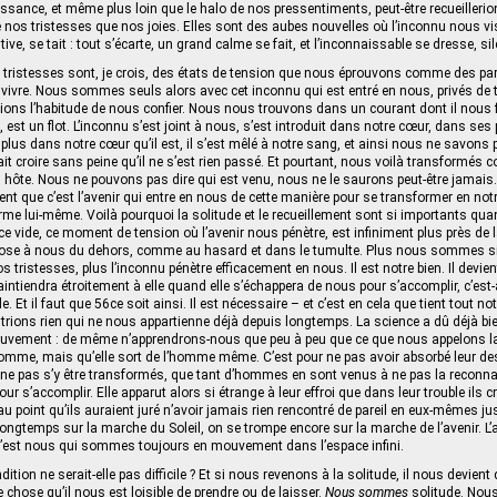
issance, et même plus loin que le halo de nos pressentiments, peut-être recueilleri
 nos tristesses que nos joies. Elles sont des aubes nouvelles où l’inconnu nous vis
tive, se tait : tout s’écarte, un grand calme se fait, et l’inconnaissable se dresse, si
tristesses sont, je crois, des états de tension que nous éprouvons comme des par
 vivre. Nous sommes seuls alors avec cet inconnu qui est entré en nous, privés de
ons l’habitude de nous confier. Nous nous trouvons dans un courant dont il nous fau
i, est un flot. L’inconnu s’est joint à nous, s’est introduit dans notre cœur, dans ses 
plus dans notre cœur qu’il est, il s’est mêlé à notre sang, et ainsi nous ne savons 
it croire sans peine qu’il ne s’est rien passé. Et pourtant, nous voilà transformé
n hôte. Nous ne pouvons pas dire qui est venu, nous ne le saurons peut-être jamais
nt que c’est l’avenir qui entre en nous de cette manière pour se transformer en not
rme lui-même. Voilà pourquoi la solitude et le recueillement sont si importants quan
 vide, ce moment de tension où l’avenir nous pénètre, est infiniment plus près de l
ose à nous du dehors, comme au hasard et dans le tumulte. Plus nous sommes sil
os tristesses, plus l’inconnu pénètre efficacement en nous. Il est notre bien. Il devien
intiendra étroitement à elle quand elle s’échappera de nous pour s’accomplir, c’est-
e. Et il faut que 56ce soit ainsi. Il est nécessaire – et c’est en cela que tient tout 
rions rien qui ne nous appartienne déjà depuis longtemps. La science a dû déjà bi
ouvement : de même n’apprendrons-nous que peu à peu que ce que nous appelons la
omme, mais qu’elle sort de l’homme même. C’est pour ne pas avoir absorbé leur dest
et ne pas s’y être transformés, que tant d’hommes en sont venus à ne pas la recon
our s’accomplir. Elle apparut alors si étrange à leur effroi que dans leur trouble ils cr
au point qu’ils auraient juré n’avoir jamais rien rencontré de pareil en eux-mêmes 
ongtemps sur la marche du Soleil, on se trompe encore sur la marche de l’avenir. L’av
’est nous qui sommes toujours en mouvement dans l’espace infini.
ion ne serait-elle pas difficile ? Et si nous revenons à la solitude, il nous devient 
e chose qu’il nous est loisible de prendre ou de laisser.
Nous sommes
solitude. Nous