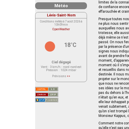
limites de la conna
Météo
de confiance encore
effarouchée et crain
Lévis-Saint-Nom
Presque toutes nos 
Conditions météo à 7 août 2026 à
ne plus nous sentir
10h09min
auxquelles nous avi
OpenWeather
tristesse, elle auss
déjà même ce n’est 
passé. On nous fera
18°C
par la présence d’u
signes nous indique
avant de prendre fo
moment, d’apparence
Ciel dégagé
moment où il s’imp
Vent
: 3 km/h - nord nord-est
et recueillis dans n
Pression
: 1024 mbar
destinée. Il nous ma
Prévisions
>>
projeter sur le mond
Le service OpenWeather ne fournit
actuellement aucune prévision
que nous ne rencont
météorologique sur le lieu Lévis-
ses idées sur le m
Saint-Nom.
Veuillez consulter le message du
pas du dehors à l’h
service ci-dessous.
n’était qu’en eux, 
(401 - Invalid API key. Please see
https://openweathermap.org/faq#error401
elle leur échappait p
for more info.)
venait subitement, 
qu’on s’est trompé l
Monsieur Kappus, c
Comment notre condit
qu’elle n’est pas un