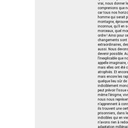
vrai, nous donner l
comprenions que nou
car tous nos horizon
homme qui serait p
montagne, éprouvera
inconnue, qu’il en s
morceaux, quel mons
ordre ! Ainsi pour 
changements sont 
extraordinaires, de
aussi. Nous devons 
devenir possible. A
l’inexplicable que n
appelle imaginaire,
mais elles ont été 
atrophiés. Et encore
mais encore les rap
quelque lieu sûr de
indiciblement monot
peut prévoir l’issue 
même l’énigme, viv
nous nous représent
n’apprennent à conna
ils trouvent une ce
prisonniers, dans le
indicibles qui en v
n’avons rien à redo
adaptation milléna