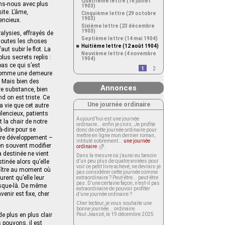
Quatrième lettre (16 juillet
ons-nous avec plus
1903)
ite. L’âme,
Cinquième lettre (29 octobre
1903)
lencieux.
Sixième lettre (23 décembre
1903)
alysies, effrayés de
Septième lettre (14 mai 1904)
 toutes les choses
Huitième lettre (12 août 1904)
t subir le flot. La
Neuvième lettre (4 novembre
plus secrets replis :
1904)
pas ce qui s’est
1
2
s comme une demeure
. Mais bien des
Annonces
re substance, bien
d on est triste. Ce
Une journée ordinaire
a vie que cet autre
encieux, patients
Aujourd’hui est une journée
t la chair de notre
ordinaire... enfin je crois. Je profite
à-dire pour se
donc de cette journée ordinaire pour
mettre en ligne mon dernier roman,
notre développement –
intitulé sobrement...
une journée
en souvent modifier
ordinaire
.
 destinée ne vient
Dans la mesure où j’aurai eu besoin
inée alors qu’elle
d’un peu plus de quatre années pour
voir ce petit livre achevé, ne devrais-je
naître au moment où
pas considérer cette journée comme
urent qu’elle leur
extraordinaire ? Peut-être... peut-être
pas. D’une certaine façon, n’est-il pas
jusque-là. De même
extraordinaire de pouvoir profiter
enir est fixe, cher
d’une journée ordinaire ?
Cher lecteur, je vous souhaite une
bonne journée... ordinaire.
de plus en plus clair
Paul Jeanzé, le 19 décembre 2025
 pouvons, il est