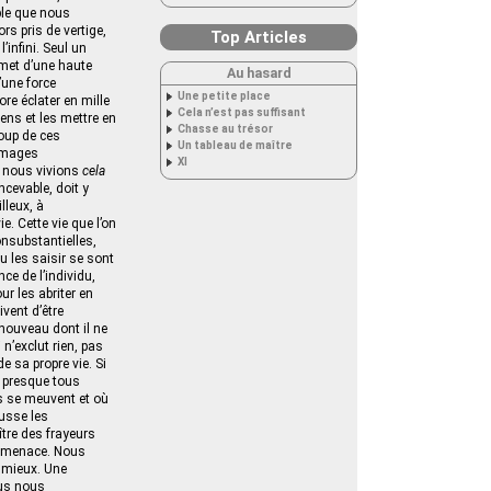
able que nous
rs pris de vertige,
Top Articles
’infini. Seul un
met d’une haute
Au hasard
’une force
Une petite place
ore éclater en mille
Cela n’est pas suffisant
ens et les mettre en
Chasse au trésor
coup de ces
Un tableau de maître
images
XI
e nous vivions
cela
cevable, doit y
lleux, à
e. Cette vie que l’on
onsubstantielles,
u les saisir se sont
ce de l’individu,
r les abriter en
vent d’être
nouveau dont il ne
 n’exclut rien, pas
 sa propre vie. Si
e presque tous
ls se meuvent et où
ousse les
ître des frayeurs
us menace. Nous
e mieux. Une
ous nous