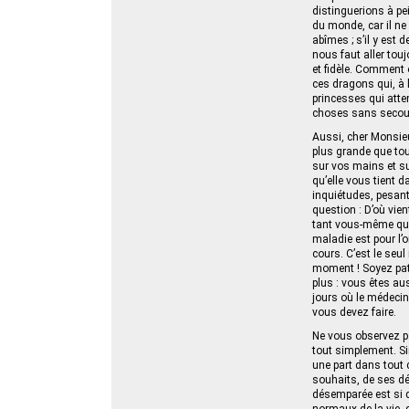
distinguerions à p
du monde, car il ne 
abîmes ; s’il y est 
nous faut aller touj
et fidèle. Comment 
ces dragons qui, à 
princesses qui atte
choses sans secour
Aussi, cher Monsieu
plus grande que to
sur vos mains et su
qu’elle vous tient 
inquiétudes, pesan
question : D’où vie
tant vous-même que 
maladie est pour l’
cours. C’est le seu
moment ! Soyez pati
plus : vous êtes au
jours où le médecin
vous devez faire.
Ne vous observez pa
tout simplement. Si
une part dans tout 
souhaits, de ses dé
désemparée est si di