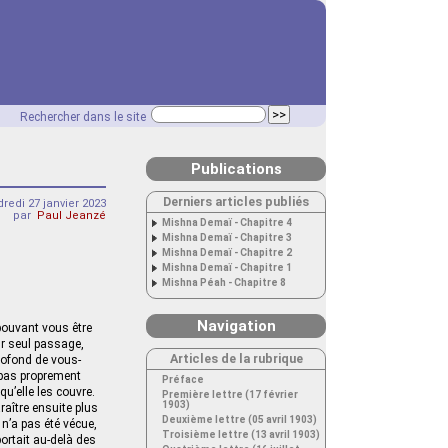
Rechercher dans le site
Publications
Derniers articles publiés
redi 27 janvier 2023
par
Paul Jeanzé
Mishna Demaï - Chapitre 4
Mishna Demaï - Chapitre 3
Mishna Demaï - Chapitre 2
Mishna Demaï - Chapitre 1
Mishna Péah - Chapitre 8
Navigation
pouvant vous être
ur seul passage,
Articles de la rubrique
rofond de vous-
 pas proprement
Préface
u’elle les couvre.
Première lettre (17 février
1903)
aître ensuite plus
Deuxième lettre (05 avril 1903)
 n’a pas été vécue,
Troisième lettre (13 avril 1903)
ortait au-delà des