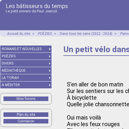
Les bâtisseurs du temps
Le petit univers de Paul Jeanzé
Accueil du site
>
POÉZIES
>
Dans tous les sens (2022 - 2024)
>
Panne
Un petit vélo dans
ROMANS ET NOUVELLES
POÉZIES
DIVERS
MÉDIATHÈQUE
LA TORAH
S’en aller de bon matin
À MÉDITER
Sur les sentiers sur les 
À bicyclette
Sites favoris
Quelle jolie chansonnett
Plan du site
Oui mais voilà
Connexion
Avec les feux rouges