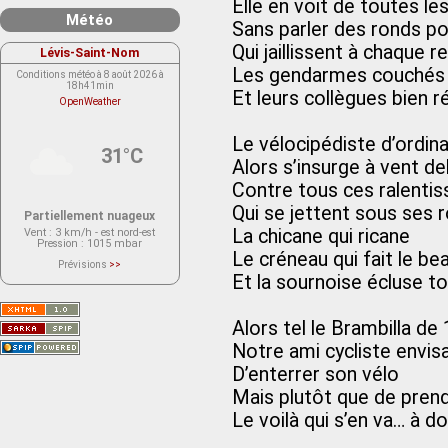
Elle en voit de toutes le
Météo
Sans parler des ronds po
Qui jaillissent à chaque r
Lévis-Saint-Nom
Les gendarmes couchés
Conditions météo à 8 août 2026 à
18h41min
Et leurs collègues bien ré
OpenWeather
Le vélocipédiste d’ordinai
31°C
Alors s’insurge à vent d
Contre tous ces ralentis
Qui se jettent sous ses 
Partiellement nuageux
La chicane qui ricane
Vent
: 3 km/h - est nord-est
Pression
: 1015 mbar
Le créneau qui fait le be
Prévisions
>>
Le service OpenWeather ne fournit
Et la sournoise écluse t
actuellement aucune prévision
météorologique sur le lieu Lévis-
Saint-Nom.
Veuillez consulter le message du
Alors tel le Brambilla de
service ci-dessous.
(401 - Invalid API key. Please see
Notre ami cycliste envis
https://openweathermap.org/faq#error401
for more info.)
D’enterrer son vélo
Mais plutôt que de pren
Le voilà qui s’en va… à do