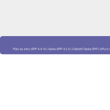
Plan du site
|
SPIP 4.4.16
|
Sarka-SPIP 4.2.0
|
Collectif Sarka-SPIP
|
GPLv3