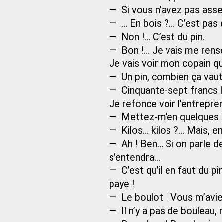
— Si vous n’avez pas assez
— … En bois ?… C’est pas 
— Non !… C’est du pin.
— Bon !… Je vais me rense
Je vais voir mon copain qui
— Un pin, combien ça vaut
— Cinquante-sept francs l
Je refonce voir l’entrepre
— Mettez-m’en quelques k
— Kilos… kilos ?… Mais, en
— Ah ! Ben… Si on parle d
s’entendra…
— C’est qu’il en faut du pi
paye !
— Le boulot ! Vous m’aviez 
— Il n’y a pas de bouleau, m