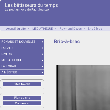
Les bâtisseurs du temps
Le petit univers de Paul Jeanzé
Accueil du site
>
MÉDIATHÈQUE
>
Raymond Devos
>
Bric-à-brac
Bric-à-brac
ROMANS ET NOUVELLES
POÉZIES
DIVERS
MÉDIATHÈQUE
LA TORAH
À MÉDITER
Sites favoris
Plan du site
Connexion