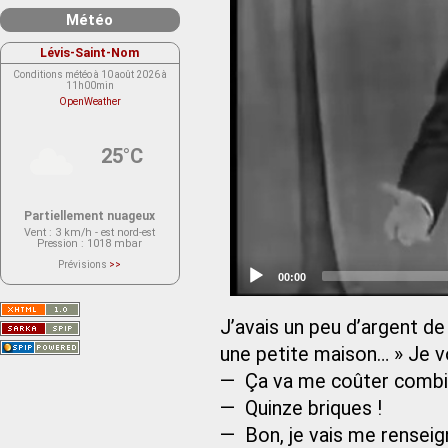
Météo
Lévis-Saint-Nom
Conditions météo à 10 août 2026 à
11h00min
OpenWeather
25°C
Partiellement nuageux
Vent
: 3 km/h - est nord-est
Pression
: 1018 mbar
Prévisions
>>
Le service OpenWeather ne fournit
Current
00:00
actuellement aucune prévision
time
météorologique sur le lieu Lévis-
Saint-Nom.
Veuillez consulter le message du
J’avais un peu d’argent de 
service ci-dessous.
(401 - Invalid API key. Please see
une petite maison… » Je vo
https://openweathermap.org/faq#error401
for more info.)
— Ça va me coûter combi
— Quinze briques !
— Bon, je vais me renseig