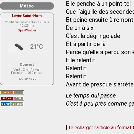
Elle penche à un point tel
Météo
Que l’aiguille des secondes
Lévis-Saint-Nom
Et peine ensuite à remont
Conditions météo à 8 août 2026 à
10h25min
De un à six
OpenWeather
C’est la dégringolade
Et à partir de là
21°C
Parce qu’elle a perdu son 
Elle ralentit
Couvert
Ralentit
Vent
: 2 km/h - est
Pression
: 1019 mbar
Ralentit
Prévisions
>>
Le service OpenWeather ne fournit
Avant de presque s’arrêter
actuellement aucune prévision
météorologique sur le lieu Lévis-
Saint-Nom.
Le temps qui passe
Veuillez consulter le message du
service ci-dessous.
(401 - Invalid API key. Please see
C’est à peu près comme ça
https://openweathermap.org/faq#error401
for more info.)
[
télécharger l'article au format