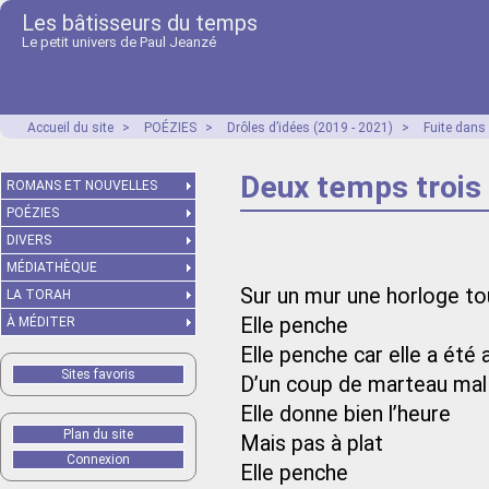
Les bâtisseurs du temps
Le petit univers de Paul Jeanzé
Accueil du site
>
POÉZIES
>
Drôles d’idées (2019 - 2021)
>
Fuite dans
Deux temps troi
ROMANS ET NOUVELLES
POÉZIES
DIVERS
MÉDIATHÈQUE
Sur un mur une horloge to
LA TORAH
Elle penche
À MÉDITER
Elle penche car elle a été
Sites favoris
D’un coup de marteau mal
Elle donne bien l’heure
Plan du site
Mais pas à plat
Connexion
Elle penche