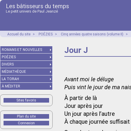
Les bâtisseurs du temps
Le petit univers de Paul Jeanzé
Accueil du site
>
POÉZIES
>
Cinq années quatre saisons (volume II)
>
Jour J
ROMANS ET NOUVELLES
POÉZIES
DIVERS
MÉDIATHÈQUE
Avant moi le déluge
LA TORAH
Puis vint le jour de ma na
À MÉDITER
À partir de là
Sites favoris
Jour après jour
Un jour après l’autre
Plan du site
À chaque journée suffisait
Connexion