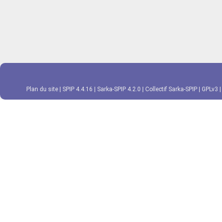
Plan du site
|
SPIP 4.4.16
|
Sarka-SPIP 4.2.0
|
Collectif Sarka-SPIP
|
GPLv3