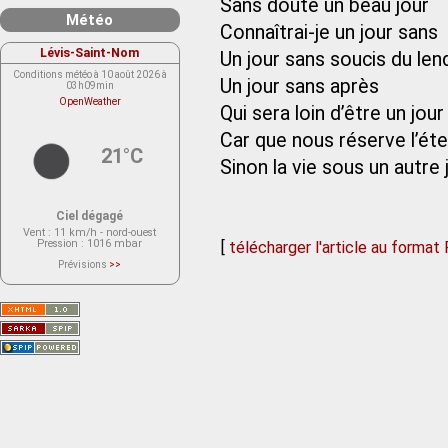
Sans doute un beau jour
Météo
Connaîtrai-je un jour sans
Lévis-Saint-Nom
Un jour sans soucis du le
Conditions météo à 10 août 2026 à
Un jour sans après
03h09min
OpenWeather
Qui sera loin d’être un jour
Car que nous réserve l’éte
21°C
Sinon la vie sous un autre 
Ciel dégagé
Vent
: 11 km/h - nord-ouest
Pression
: 1016 mbar
[
télécharger l'article au format
Prévisions
>>
Le service OpenWeather ne fournit
actuellement aucune prévision
météorologique sur le lieu Lévis-
Saint-Nom.
Veuillez consulter le message du
service ci-dessous.
(401 - Invalid API key. Please see
https://openweathermap.org/faq#error401
for more info.)