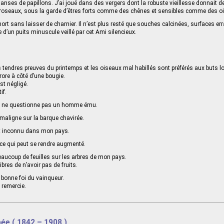
danses de papillons. J’ai joué dans des vergers dont la robuste vieillesse donnait d
 roseaux, sous la garde d’êtres forts comme des chênes et sensibles comme des o
rt sans laisser de charnier. Il n’est plus resté que souches calcinées, surfaces er
ue d’un puits minuscule veillé par cet Ami silencieux.
tendres preuves du printemps et les oiseaux mal habillés sont préférés aux buts lo
urore à côté d’une bougie.
est négligé.
if.
 ne questionne pas un homme ému.
 maligne sur la barque chavirée.
st inconnu dans mon pays.
ce qui peut se rendre augmenté.
 beaucoup de feuilles sur les arbres de mon pays.
bres de n’avoir pas de fruits.
a bonne foi du vainqueur.
remercie.
ée ( 1842 – 1908 )