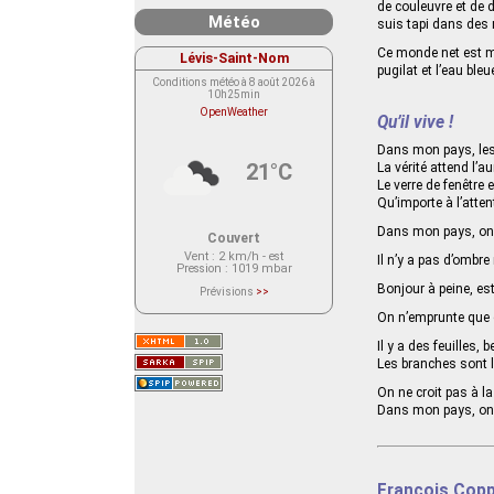
de couleuvre et de 
Météo
suis tapi dans des
Ce monde net est mo
Lévis-Saint-Nom
pugilat et l’eau ble
Conditions météo à 8 août 2026 à
10h25min
OpenWeather
Qu’il vive !
Dans mon pays, les 
21°C
La vérité attend l’a
Le verre de fenêtre 
Qu’importe à l’attent
Dans mon pays, on
Couvert
Vent
: 2 km/h - est
Il n’y a pas d’ombre
Pression
: 1019 mbar
Bonjour à peine, e
Prévisions
>>
Le service OpenWeather ne fournit
actuellement aucune prévision
On n’emprunte que 
météorologique sur le lieu Lévis-
Saint-Nom.
Il y a des feuilles,
Veuillez consulter le message du
Les branches sont li
service ci-dessous.
(401 - Invalid API key. Please see
https://openweathermap.org/faq#error401
On ne croit pas à l
for more info.)
Dans mon pays, on 
François Copp