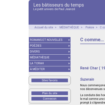
Les bâtisseurs du temps
Le petit univers de Paul Jeanzé
Accueil du site
>
MÉDIATHÈQUE
>
Poésie
>
C c
C comme...
ROMANS ET NOUVELLES
POÉZIES
DIVERS
MÉDIATHÈQUE
LA TORAH
René Char ( 1
À MÉDITER
Suzerain
Sites favoris
Nous commençons to
nos déconvenues s’
Plan du site
La conduite des hom
Connexion
le mal comme une in
prompt à s’éprendre