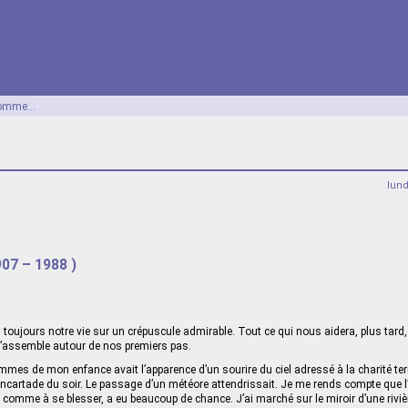
omme...
lun
907 – 1988 )
ujours notre vie sur un crépuscule admirable. Tout ce qui nous aidera, plus tard
assemble autour de nos premiers pas.
mes de mon enfance avait l’apparence d’un sourire du ciel adressé à la charité terr
cartade du soir. Le passage d’un météore attendrissait. Je me rends compte que l’
 comme à se blesser, a eu beaucoup de chance. J’ai marché sur le miroir d’une riviè