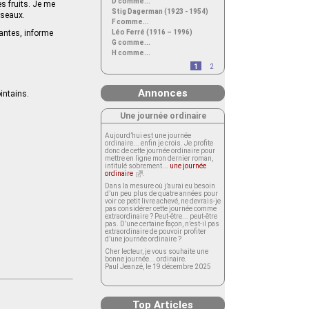
D comme...
es fruits. Je me
Stig Dagerman (1923 - 1954)
iseaux.
F comme...
Léo Ferré (1916 – 1996)
rantes, informe
G comme...
H comme...
1
2
Annonces
intains.
Une journée ordinaire
Aujourd’hui est une journée
ordinaire... enfin je crois. Je profite
donc de cette journée ordinaire pour
mettre en ligne mon dernier roman,
intitulé sobrement...
une journée
ordinaire
.
Dans la mesure où j’aurai eu besoin
d’un peu plus de quatre années pour
voir ce petit livre achevé, ne devrais-je
pas considérer cette journée comme
extraordinaire ? Peut-être... peut-être
pas. D’une certaine façon, n’est-il pas
extraordinaire de pouvoir profiter
d’une journée ordinaire ?
Cher lecteur, je vous souhaite une
bonne journée... ordinaire.
Paul Jeanzé, le 19 décembre 2025
Top Articles