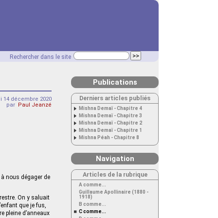
Rechercher dans le site
Publications
Derniers articles publiés
di 14 décembre 2020
par
Paul Jeanzé
Mishna Demaï - Chapitre 4
Mishna Demaï - Chapitre 3
Mishna Demaï - Chapitre 2
Mishna Demaï - Chapitre 1
Mishna Péah - Chapitre 8
Navigation
Articles de la rubrique
, à nous dégager de
A comme...
Guillaume Apollinaire (1880 -
1918)
estre. On y saluait
B comme...
enfant que je fus,
C comme...
re pleine d’anneaux