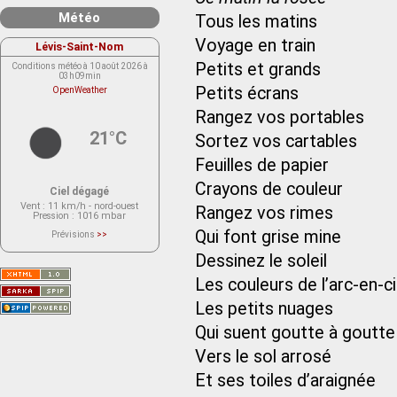
Météo
Tous les matins
Voyage en train
Lévis-Saint-Nom
Petits et grands
Conditions météo à 10 août 2026 à
03h09min
Petits écrans
OpenWeather
Rangez vos portables
21°C
Sortez vos cartables
Feuilles de papier
Crayons de couleur
Ciel dégagé
Vent
: 11 km/h - nord-ouest
Rangez vos rimes
Pression
: 1016 mbar
Qui font grise mine
Prévisions
>>
Le service OpenWeather ne fournit
actuellement aucune prévision
Dessinez le soleil
météorologique sur le lieu Lévis-
Saint-Nom.
Les couleurs de l’arc-en-ci
Veuillez consulter le message du
service ci-dessous.
(401 - Invalid API key. Please see
Les petits nuages
https://openweathermap.org/faq#error401
for more info.)
Qui suent goutte à goutte
Vers le sol arrosé
Et ses toiles d’araignée