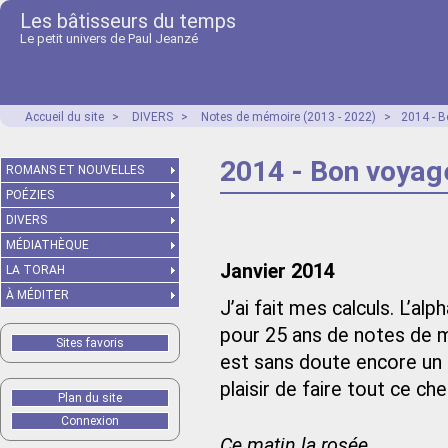
Les bâtisseurs du temps
Le petit univers de Paul Jeanzé
Accueil du site
>
DIVERS
>
Notes de mémoire (2013 - 2022)
>
2014 - 
2014 - Bon voyag
ROMANS ET NOUVELLES
POÉZIES
DIVERS
MÉDIATHÈQUE
Janvier 2014
LA TORAH
À MÉDITER
J’ai fait mes calculs. L’al
pour 25 ans de notes de m
Sites favoris
est sans doute encore un p
plaisir de faire tout ce c
Plan du site
Connexion
Ce matin la rosée