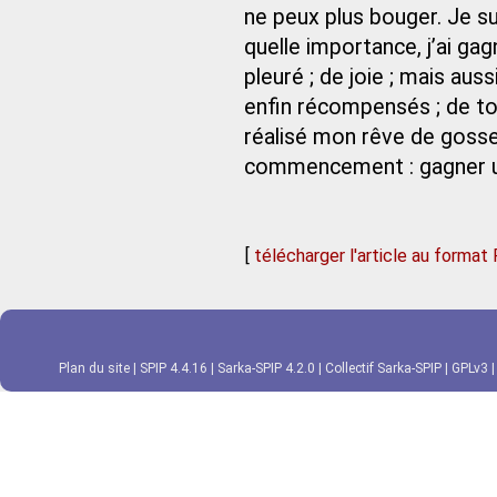
ne peux plus bouger. Je s
quelle importance, j’ai gag
pleuré ; de joie ; mais au
enfin récompensés ; de tou
réalisé mon rêve de gosse
commencement : gagner u
[
télécharger l'article au format
Plan du site
|
SPIP 4.4.16
|
Sarka-SPIP 4.2.0
|
Collectif Sarka-SPIP
|
GPLv3