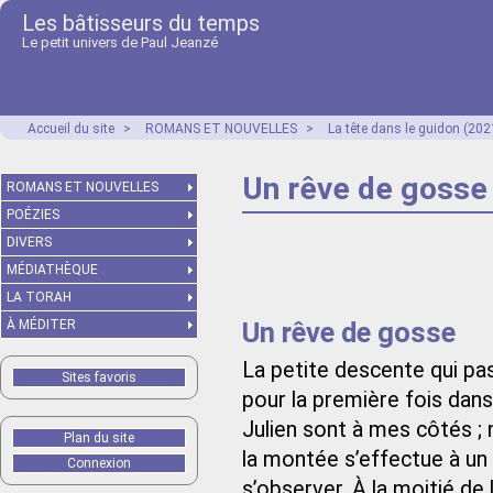
Les bâtisseurs du temps
Le petit univers de Paul Jeanzé
Accueil du site
>
ROMANS ET NOUVELLES
>
La tête dans le guidon (202
Un rêve de gosse
ROMANS ET NOUVELLES
POÉZIES
DIVERS
MÉDIATHÈQUE
LA TORAH
Un rêve de gosse
À MÉDITER
La petite descente qui pas
Sites favoris
pour la première fois dans 
Julien sont à mes côtés ;
Plan du site
la montée s’effectue à un
Connexion
s’observer. À la moitié de 