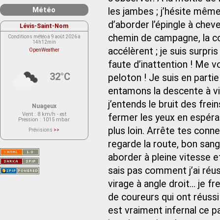
Météo
les jambes ; j’hésite mêm
d’aborder l’épingle à chev
Lévis-Saint-Nom
chemin de campagne, la co
Conditions météo à 9 août 2026 à
14h12min
accélèrent ; je suis surpri
OpenWeather
faute d’inattention ! Me 
32°C
peloton ! Je suis en partie
entamons la descente à viv
j’entends le bruit des frein
Nuageux
Vent
: 8 km/h - est
fermer les yeux en espéra
Pression
: 1015 mbar
plus loin. Arrête tes conn
Prévisions
>>
Le service OpenWeather ne fournit
actuellement aucune prévision
regarde la route, bon sang
météorologique sur le lieu Lévis-
Saint-Nom.
aborder à pleine vitesse e
Veuillez consulter le message du
service ci-dessous.
(401 - Invalid API key. Please see
sais pas comment j’ai réus
https://openweathermap.org/faq#error401
for more info.)
virage à angle droit… je fre
de coureurs qui ont réussi 
est vraiment infernal ce p