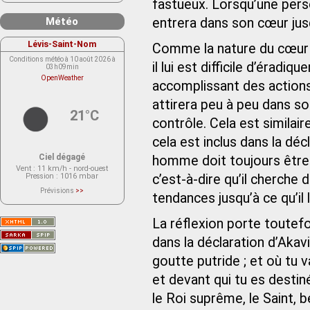
fastueux. Lorsqu’une person
Météo
entrera dans son cœur jus
Lévis-Saint-Nom
Comme la nature du cœur d
Conditions météo à 10 août 2026 à
il lui est difficile d’éradi
03h09min
OpenWeather
accomplissant des actions 
attirera peu à peu dans so
21°C
contrôle. Cela est similai
cela est inclus dans la dé
Ciel dégagé
homme doit toujours être r
Vent
: 11 km/h - nord-ouest
Pression
: 1016 mbar
c’est-à-dire qu’il cherche
Prévisions
>>
tendances jusqu’à ce qu’il 
Le service OpenWeather ne fournit
actuellement aucune prévision
météorologique sur le lieu Lévis-
La réflexion porte toutefo
Saint-Nom.
Veuillez consulter le message du
service ci-dessous.
dans la déclaration d’Akav
(401 - Invalid API key. Please see
https://openweathermap.org/faq#error401
goutte putride ; et où tu v
for more info.)
et devant qui tu es desti
le Roi suprême, le Saint, bé