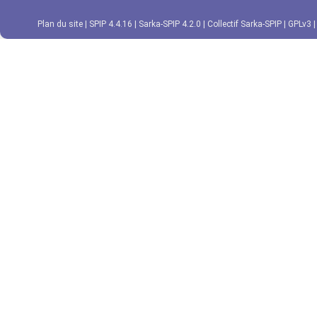
Plan du site
|
SPIP 4.4.16
|
Sarka-SPIP 4.2.0
|
Collectif Sarka-SPIP
|
GPLv3