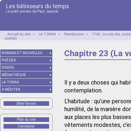
Les bâtisseurs du temps
Le petit univers de Paul Jeanzé
Accueil du site
>
LA TORAH
>
Pensée juive
>
1740 - La voie des Just
Justes)
Chapitre 23 (La v
ROMANS ET NOUVELLES
POÉZIES
DIVERS
MÉDIATHÈQUE
Il y a deux choses qui habi
LA TORAH
contemplation.
À MÉDITER
L’habitude : qu’une perso
Sites favoris
humilité, de la manière d
aux places les plus basses
Plan du site
vêtements modestes, c’es
Connexion