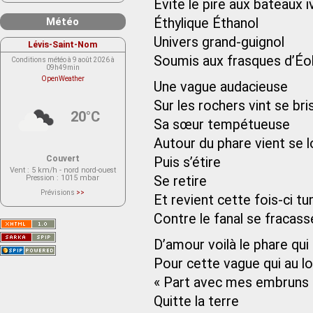
Évite le pire aux bateaux i
Météo
Éthylique Éthanol
Univers grand-guignol
Lévis-Saint-Nom
Soumis aux frasques d’Éo
Conditions météo à 9 août 2026 à
09h49min
OpenWeather
Une vague audacieuse
Sur les rochers vint se bri
20°C
Sa sœur tempétueuse
Autour du phare vient se l
Couvert
Puis s’étire
Vent
: 5 km/h - nord nord-ouest
Pression
: 1015 mbar
Se retire
Prévisions
>>
Et revient cette fois-ci t
Le service OpenWeather ne fournit
actuellement aucune prévision
météorologique sur le lieu Lévis-
Contre le fanal se fracass
Saint-Nom.
Veuillez consulter le message du
service ci-dessous.
D’amour voilà le phare qui
(401 - Invalid API key. Please see
https://openweathermap.org/faq#error401
Pour cette vague qui au loi
for more info.)
« Part avec mes embruns
Quitte la terre