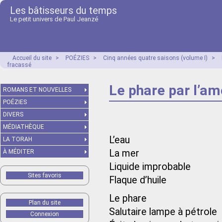
Les bâtisseurs du temps
Le petit univers de Paul Jeanzé
Accueil du site
>
POÉZIES
>
Cinq années quatre saisons (volume I)
>
fracassé
Le phare par l’a
ROMANS ET NOUVELLES
POÉZIES
DIVERS
MÉDIATHÈQUE
L’eau
LA TORAH
La mer
À MÉDITER
Liquide improbable
Sites favoris
Flaque d’huile
Le phare
Plan du site
Salutaire lampe à pétrole
Connexion