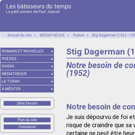
Les bâtisseurs du temps
Le petit univers de Paul Jeanzé
Accueil du site
>
MÉDIATHÈQUE
>
Poésie
>
Stig Dagerman (1923 - 19
Stig Dagerman (1
ROMANS ET NOUVELLES
POÉZIES
Notre besoin de con
DIVERS
(1952)
MÉDIATHÈQUE
LA TORAH
À MÉDITER
Sites favoris
Notre besoin de con
Je suis dépourvu de foi e
Plan du site
risque de craindre que sa 
Connexion
certaine ne peut être heure