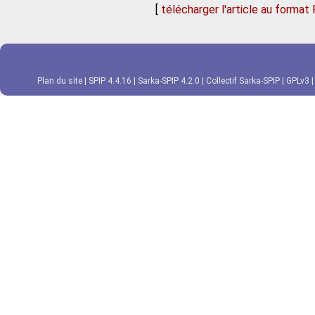
[
télécharger l'article au format
Plan du site
|
SPIP 4.4.16
|
Sarka-SPIP 4.2.0
|
Collectif Sarka-SPIP
|
GPLv3