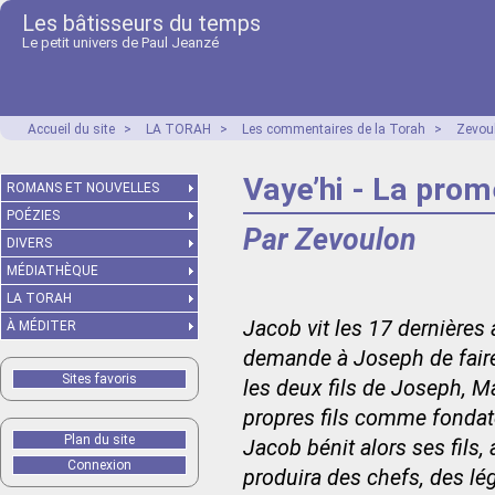
Les bâtisseurs du temps
Le petit univers de Paul Jeanzé
Accueil du site
>
LA TORAH
>
Les commentaires de la Torah
>
Zevou
Vaye’hi - La prom
ROMANS ET NOUVELLES
POÉZIES
Par Zevoulon
DIVERS
MÉDIATHÈQUE
LA TORAH
Jacob vit les 17 dernières 
À MÉDITER
demande à Joseph de faire l
Sites favoris
les deux fils de Joseph, M
propres fils comme fondate
Plan du site
Jacob bénit alors ses fils, 
Connexion
produira des chefs, des légi