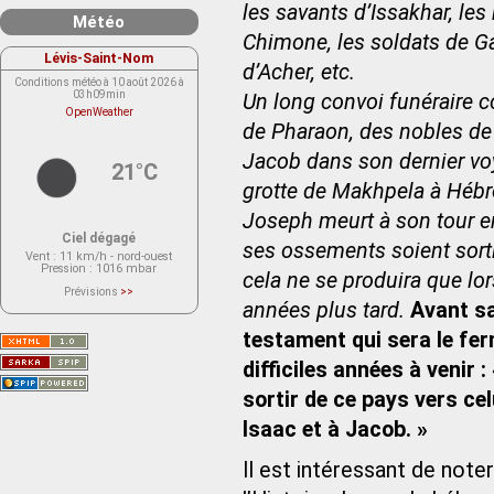
les savants d’Issakhar, les
Météo
Chimone, les soldats de Ga
Lévis-Saint-Nom
d’Acher, etc.
Conditions météo à 10 août 2026 à
03h09min
Un long convoi funéraire 
OpenWeather
de Pharaon, des nobles de
Jacob dans son dernier voya
21°C
grotte de Makhpela à Hébr
Joseph meurt à son tour e
Ciel dégagé
ses ossements soient sorti
Vent
: 11 km/h - nord-ouest
Pression
: 1016 mbar
cela ne se produira que lo
Prévisions
>>
Le service OpenWeather ne fournit
années plus tard.
Avant sa
actuellement aucune prévision
météorologique sur le lieu Lévis-
testament qui sera le ferm
Saint-Nom.
Veuillez consulter le message du
service ci-dessous.
difficiles années à venir
(401 - Invalid API key. Please see
https://openweathermap.org/faq#error401
sortir de ce pays vers ce
for more info.)
Isaac et à Jacob. »
Il est intéressant de not