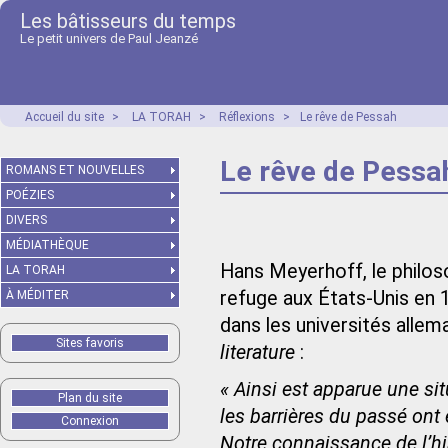
Les bâtisseurs du temps
Le petit univers de Paul Jeanzé
Accueil du site
>
LA TORAH
>
Réflexions
>
Le rêve de Pessah
Le rêve de Pessa
ROMANS ET NOUVELLES
POÉZIES
DIVERS
MÉDIATHÈQUE
Hans Meyerhoff, le philos
LA TORAH
refuge aux États-Unis en 19
À MÉDITER
dans les universités alle
Sites favoris
literature
:
« Ainsi est apparue une si
Plan du site
les barrières du passé on
Connexion
Notre connaissance de l’his