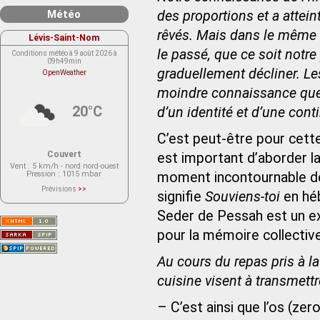
Météo
des proportions et a attei
rêvés. Mais dans le même te
Lévis-Saint-Nom
le passé, que ce soit notre
Conditions météo à 9 août 2026 à
09h49min
graduellement décliner. Le
OpenWeather
moindre connaissance que l
20°C
d’un identité et d’une cont
C’est peut-être pour cette
Couvert
est important d’aborder 
Vent
: 5 km/h - nord nord-ouest
Pression
: 1015 mbar
moment incontournable de 
Prévisions
>>
signifie
Souviens-toi
en hé
Le service OpenWeather ne fournit
actuellement aucune prévision
météorologique sur le lieu Lévis-
Seder de Pessah est un exe
Saint-Nom.
Veuillez consulter le message du
pour la mémoire collective 
service ci-dessous.
(401 - Invalid API key. Please see
https://openweathermap.org/faq#error401
Au cours du repas pris à la 
for more info.)
cuisine visent à transmettr
– C’est ainsi que l’os (zero