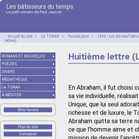
Les bâtisseurs du temps
Le petit univers de Paul Jeanzé
Accueil du site
>
LA TORAH
>
Pensée juive
>
1836 - Les dix-neuf lett
lettres)
Huitième lettre (
ROMANS ET NOUVELLES
POÉZIES
DIVERS
MÉDIATHÈQUE
En Abraham, il fut choisi
LA TORAH
sa vie individuelle, réalisai
À MÉDITER
Unique, que lui seul adorai
Sites favoris
richesse et de luxure, le To
Abraham quitta sa terre na
Plan du site
ce que l’homme aime et chéri
Connexion
mission de devenir l’ancêt