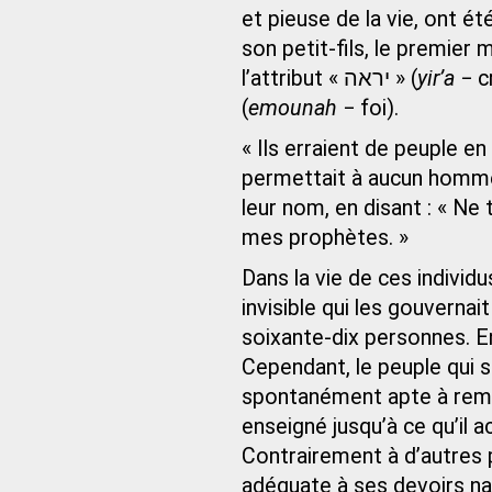
et pieuse de la vie, ont ét
son petit-fils, le premier 
l’attribut « יראה » (
yir’a
− cr
(
emounah
− foi).
« Ils erraient de peuple en
permettait à aucun homme 
leur nom, en disant : « Ne
mes prophètes. »
Dans la vie de ces individ
invisible qui les gouvernai
soixante-dix personnes. En
Cependant, le peuple qui s
spontanément apte à rempli
enseigné jusqu’à ce qu’il 
Contrairement à d’autres p
adéquate à ses devoirs nat