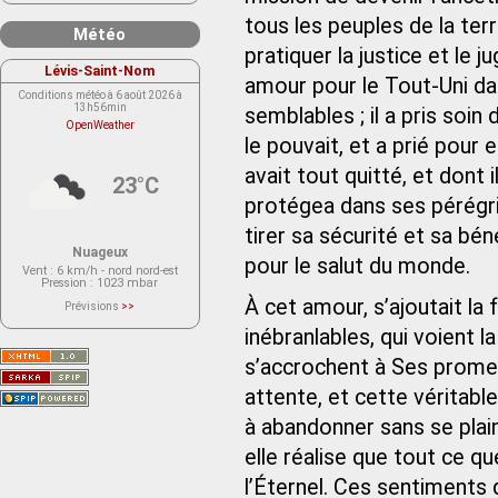
tous les peuples de la terr
Météo
pratiquer la justice et le jug
Lévis-Saint-Nom
amour pour le Tout-Uni da
Conditions météo à 6 août 2026 à
13h56min
semblables ; il a pris soin d
OpenWeather
le pouvait, et a prié pour 
avait tout quitté, et dont i
23°C
protégea dans ses pérégrin
tirer sa sécurité et sa bén
Nuageux
pour le salut du monde.
Vent
: 6 km/h - nord nord-est
Pression
: 1023 mbar
À cet amour, s’ajoutait la
Prévisions
>>
Le service OpenWeather ne fournit
actuellement aucune prévision
inébranlables, qui voient l
météorologique sur le lieu Lévis-
Saint-Nom.
s’accrochent à Ses promes
Veuillez consulter le message du
service ci-dessous.
(401 - Invalid API key. Please see
attente, et cette véritabl
https://openweathermap.org/faq#error401
for more info.)
à abandonner sans se plaind
elle réalise que tout ce q
l’Éternel. Ces sentiments 