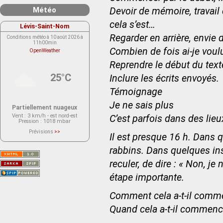
Météo
Devoir de mémoire, travai
cela s’est…
Lévis-Saint-Nom
Regarder en arrière, envie 
Conditions météo à 10 août 2026 à
11h00min
Combien de fois ai-je voulu
OpenWeather
Reprendre le début du texte
25°C
Inclure les écrits envoyés.
Témoignage
Je ne sais plus
Partiellement nuageux
Vent
: 3 km/h - est nord-est
C’est parfois dans des lie
Pression
: 1018 mbar
Prévisions
>>
Il est presque 16 h. Dans q
Le service OpenWeather ne fournit
actuellement aucune prévision
météorologique sur le lieu Lévis-
rabbins. Dans quelques inst
Saint-Nom.
Veuillez consulter le message du
reculer, de dire : « Non, j
service ci-dessous.
(401 - Invalid API key. Please see
étape importante.
https://openweathermap.org/faq#error401
for more info.)
Comment cela a-t-il comm
Quand cela a-t-il commenc