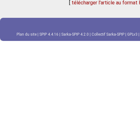
[
télécharger l'article au format
Plan du site
|
SPIP 4.4.16
|
Sarka-SPIP 4.2.0
|
Collectif Sarka-SPIP
|
GPLv3