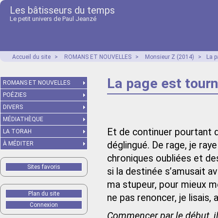
Les bâtisseurs du temps
Le petit univers de Paul Jeanzé
Accueil du site
>
ROMANS ET NOUVELLES
>
Monsieur Z (2014)
>
La p
La page est tour
ROMANS ET NOUVELLES
POÉZIES
DIVERS
MÉDIATHÈQUE
Et de continuer pourtant 
LA TORAH
déglingué. De rage, je ray
À MÉDITER
chroniques oubliées et de
Sites favoris
si la destinée s’amusait 
ma stupeur, pour mieux me 
Plan du site
ne pas renoncer, je lisais, 
Connexion
Commencer par le début, i