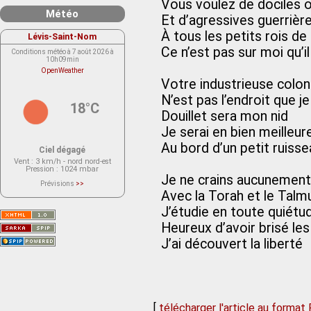
Vous voulez de dociles o
Météo
Et d’agressives guerrièr
À tous les petits rois de 
Lévis-Saint-Nom
Ce n’est pas sur moi qu’
Conditions météo à 7 août 2026 à
10h09min
OpenWeather
Votre industrieuse colon
N’est pas l’endroit que j
18°C
Douillet sera mon nid
Je serai en bien meilleu
Au bord d’un petit ruisse
Ciel dégagé
Vent
: 3 km/h - nord nord-est
Pression
: 1024 mbar
Je ne crains aucunement 
Prévisions
>>
Le service OpenWeather ne fournit
Avec la Torah et le Talm
actuellement aucune prévision
météorologique sur le lieu Lévis-
J’étudie en toute quiétu
Saint-Nom.
Veuillez consulter le message du
Heureux d’avoir brisé les
service ci-dessous.
(401 - Invalid API key. Please see
J’ai découvert la liberté
https://openweathermap.org/faq#error401
for more info.)
[
télécharger l'article au format