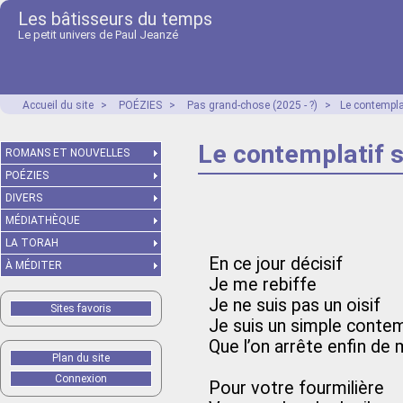
Les bâtisseurs du temps
Le petit univers de Paul Jeanzé
Accueil du site
>
POÉZIES
>
Pas grand-chose (2025 - ?)
>
Le contemplat
Le contemplatif s
ROMANS ET NOUVELLES
POÉZIES
DIVERS
MÉDIATHÈQUE
LA TORAH
En ce jour décisif
À MÉDITER
Je me rebiffe
Je ne suis pas un oisif
Sites favoris
Je suis un simple contem
Que l’on arrête enfin de m
Plan du site
Connexion
Pour votre fourmilière