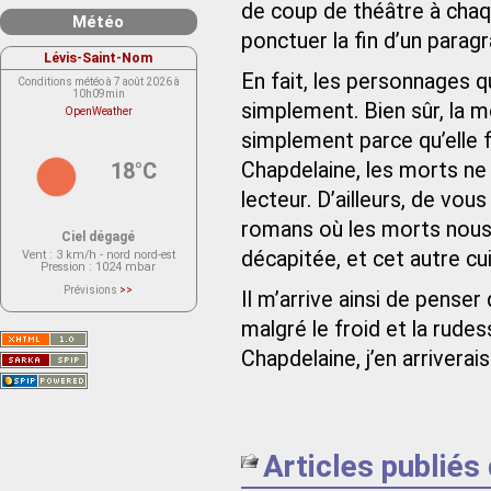
de coup de théâtre à chaq
Météo
ponctuer la fin d’un paragr
Lévis-Saint-Nom
En fait, les personnages 
Conditions météo à 7 août 2026 à
10h09min
simplement. Bien sûr, la m
OpenWeather
simplement parce qu’elle fa
18°C
Chapdelaine, les morts ne s
lecteur. D’ailleurs, de vous
romans où les morts nous so
Ciel dégagé
décapitée, et cet autre cui
Vent
: 3 km/h - nord nord-est
Pression
: 1024 mbar
Prévisions
>>
Il m’arrive ainsi de pense
Le service OpenWeather ne fournit
actuellement aucune prévision
malgré le froid et la rude
météorologique sur le lieu Lévis-
Saint-Nom.
Veuillez consulter le message du
Chapdelaine, j’en arriverais
service ci-dessous.
(401 - Invalid API key. Please see
https://openweathermap.org/faq#error401
for more info.)
Articles publiés