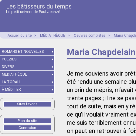
Les bâtisseurs du temps
Le petit univers de Paul Jeanzé
Accueil du site
>
MÉDIATHÈQUE
>
Oeuvres complètes
>
Maria Chapde
Maria Chapdelain
ROMANS ET NOUVELLES
POÉZIES
DIVERS
Je me souviens avoir prête
MÉDIATHÈQUE
été rendu une semaine plus
LA TORAH
un brin de mépris, m’avait di
À MÉDITER
trente pages ; il ne se pas
Sites favoris
tout de suite, mais en y ré
ce qu’il voulait vraiment ex
Plan du site
me suis terriblement ennuy
Connexion
on peut en retrouver à fo