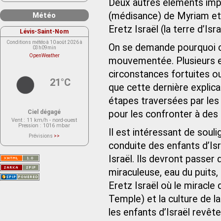
Deux autres éléments impo
(médisance) de Myriam et 
Météo
Eretz Israël (la terre d’Isra
Lévis-Saint-Nom
Conditions météo à 10 août 2026 à
On se demande pourquoi ce
03h09min
OpenWeather
mouvementée. Plusieurs exp
circonstances fortuites ou
21°C
que cette dernière explica
étapes traversées par les
Ciel dégagé
pour les confronter à des dif
Vent
: 11 km/h - nord-ouest
Pression
: 1016 mbar
Il est intéressant de sou
Prévisions
>>
Le service OpenWeather ne fournit
conduite des enfants d’Isr
actuellement aucune prévision
météorologique sur le lieu Lévis-
Israël. Ils devront passer 
Saint-Nom.
Veuillez consulter le message du
service ci-dessous.
miraculeuse, eau du puits,
(401 - Invalid API key. Please see
https://openweathermap.org/faq#error401
Eretz Israël où le miracle
for more info.)
Temple) et la culture de l
les enfants d’Israël revêt