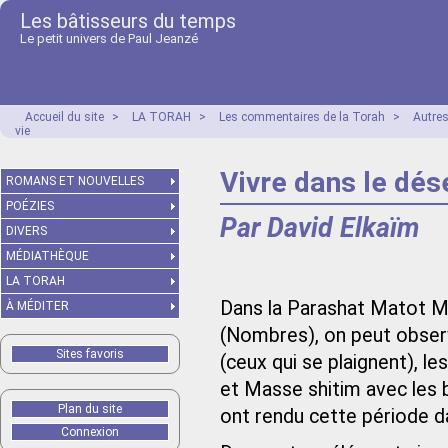
Les bâtisseurs du temps
Le petit univers de Paul Jeanzé
Accueil du site
>
LA TORAH
>
Les commentaires de la Torah
>
Autre
vie
Vivre dans le dése
ROMANS ET NOUVELLES
POÉZIES
Par David Elkaïm
DIVERS
MÉDIATHÈQUE
LA TORAH
Dans la Parashat Matot Mas
À MÉDITER
(Nombres), on peut obser
Sites favoris
(ceux qui se plaignent), le
et Masse shitim avec les 
Plan du site
ont rendu cette période da
Connexion