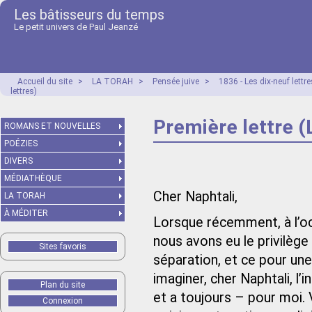
Les bâtisseurs du temps
Le petit univers de Paul Jeanzé
Accueil du site
>
LA TORAH
>
Pensée juive
>
1836 - Les dix-neuf lett
lettres)
Première lettre (
ROMANS ET NOUVELLES
POÉZIES
DIVERS
MÉDIATHÈQUE
Cher Naphtali,
LA TORAH
À MÉDITER
Lorsque récemment, à l’occ
nous avons eu le privilèg
Sites favoris
séparation, et ce pour un
imaginer, cher Naphtali, l’
Plan du site
et a toujours – pour moi
Connexion