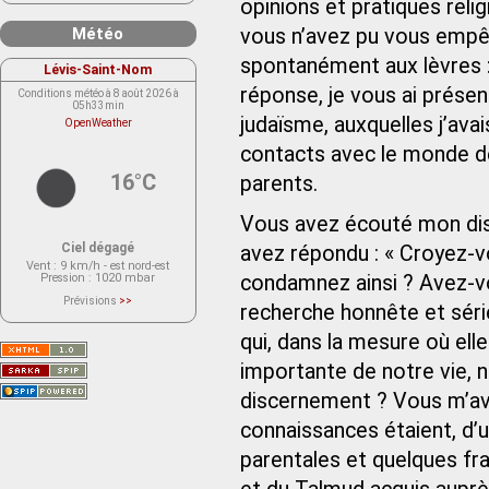
opinions et pratiques reli
Météo
vous n’avez pu vous empêc
spontanément aux lèvres : 
Lévis-Saint-Nom
réponse, je vous ai présen
Conditions météo à 8 août 2026 à
05h33min
judaïsme, auxquelles j’ava
OpenWeather
contacts avec le monde de
16°C
parents.
Vous avez écouté mon disco
Ciel dégagé
avez répondu : « Croyez-
Vent
: 9 km/h - est nord-est
Pression
: 1020 mbar
condamnez ainsi ? Avez-vo
Prévisions
>>
recherche honnête et séri
Le service OpenWeather ne fournit
actuellement aucune prévision
météorologique sur le lieu Lévis-
qui, dans la mesure où elle
Saint-Nom.
Veuillez consulter le message du
importante de notre vie, n
service ci-dessous.
(401 - Invalid API key. Please see
discernement ? Vous m’av
https://openweathermap.org/faq#error401
for more info.)
connaissances étaient, d’
parentales et quelques fr