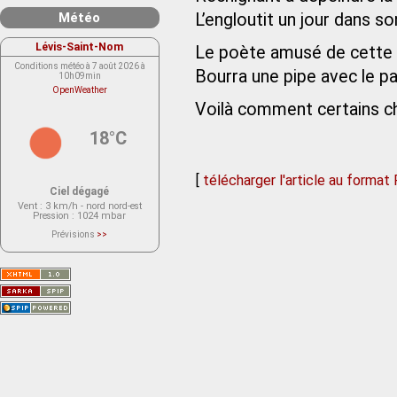
Météo
L’engloutit un jour dans so
Lévis-Saint-Nom
Le poète amusé de cette 
Conditions météo à 7 août 2026 à
Bourra une pipe avec le pap
10h09min
OpenWeather
Voilà comment certains ch
18°C
[
télécharger l'article au format
Ciel dégagé
Vent
: 3 km/h - nord nord-est
Pression
: 1024 mbar
Prévisions
>>
Le service OpenWeather ne fournit
actuellement aucune prévision
météorologique sur le lieu Lévis-
Saint-Nom.
Veuillez consulter le message du
service ci-dessous.
(401 - Invalid API key. Please see
https://openweathermap.org/faq#error401
for more info.)