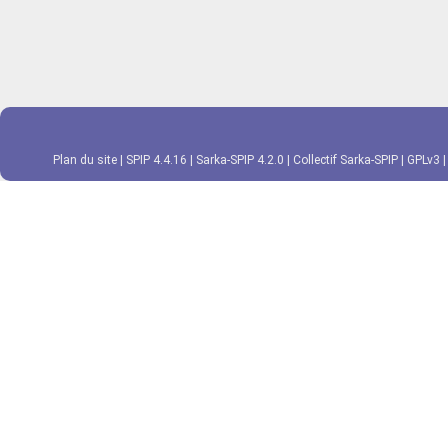
Plan du site
|
SPIP 4.4.16
|
Sarka-SPIP 4.2.0
|
Collectif Sarka-SPIP
|
GPLv3