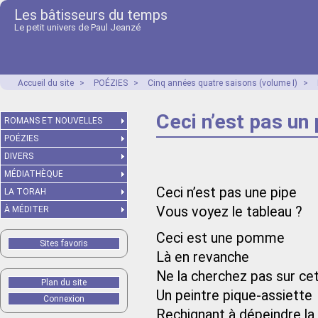
Les bâtisseurs du temps
Le petit univers de Paul Jeanzé
Accueil du site
>
POÉZIES
>
Cinq années quatre saisons (volume I)
>
Ceci n’est pas u
ROMANS ET NOUVELLES
POÉZIES
DIVERS
MÉDIATHÈQUE
Ceci n’est pas une pipe
LA TORAH
Vous voyez le tableau ?
À MÉDITER
Ceci est une pomme
Sites favoris
Là en revanche
Ne la cherchez pas sur ce
Plan du site
Un peintre pique-assiette
Connexion
Rechignant à dépeindre la 