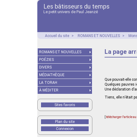
Les bâtisseurs du temps
Le petit univers de Paul Jeanzé
Accueil du site
>
ROMANS ET NOUVELLES
>
Mons
La page ar
ROMANS ET NOUVELLES
POÉZIES
DIVERS
MÉDIATHÈQUE
Que pouvait-elle con
LA TORAH
Quelques pauvres i
Une déclaration d’
À MÉDITER
Tiens, elle n’était
Sites favoris
[
télécharger l'article a
Plan du site
Connexion