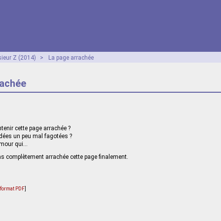
ieur Z (2014)
>
La page arrachée
rachée
tenir cette page arrachée ?
dées un peu mal fagotées ?
amour qui…
 pas complètement arrachée cette page finalement.
u format PDF
]