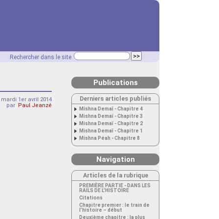
Rechercher dans le site
Publications
Derniers articles publiés
mardi 1er avril 2014
par
Paul Jeanzé
Mishna Demaï - Chapitre 4
Mishna Demaï - Chapitre 3
Mishna Demaï - Chapitre 2
Mishna Demaï - Chapitre 1
Mishna Péah - Chapitre 8
Navigation
Articles de la rubrique
PREMIÈRE PARTIE - DANS LES
RAILS DE L’HISTOIRE
Citations
Chapitre premier : le train de
l’histoire – début
Deuxième chapitre : la plus