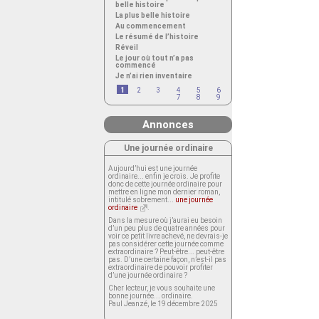
belle histoire
La plus belle histoire
Au commencement
Le résumé de l’histoire
Réveil
Le jour où tout n’a pas
commencé
Je n’ai rien inventaire
1
2
3
4
5
6
7
8
9
Annonces
Une journée ordinaire
Aujourd’hui est une journée
ordinaire... enfin je crois. Je profite
donc de cette journée ordinaire pour
mettre en ligne mon dernier roman,
intitulé sobrement...
une journée
ordinaire
.
Dans la mesure où j’aurai eu besoin
d’un peu plus de quatre années pour
voir ce petit livre achevé, ne devrais-je
pas considérer cette journée comme
extraordinaire ? Peut-être... peut-être
pas. D’une certaine façon, n’est-il pas
extraordinaire de pouvoir profiter
d’une journée ordinaire ?
Cher lecteur, je vous souhaite une
bonne journée... ordinaire.
Paul Jeanzé, le 19 décembre 2025