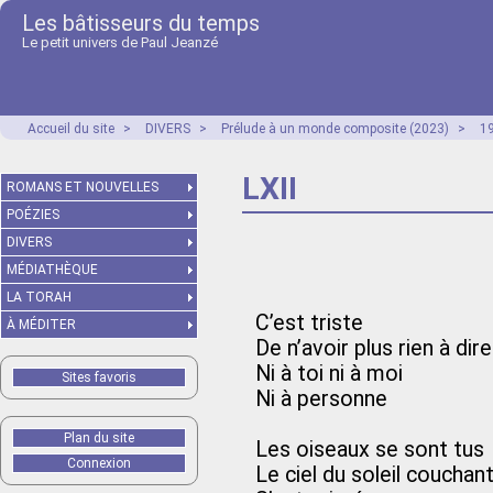
Les bâtisseurs du temps
Le petit univers de Paul Jeanzé
Accueil du site
>
DIVERS
>
Prélude à un monde composite (2023)
>
1
LXII
ROMANS ET NOUVELLES
POÉZIES
DIVERS
MÉDIATHÈQUE
LA TORAH
C’est triste
À MÉDITER
De n’avoir plus rien à dire
Ni à toi ni à moi
Sites favoris
Ni à personne
Plan du site
Les oiseaux se sont tus
Connexion
Le ciel du soleil couchan