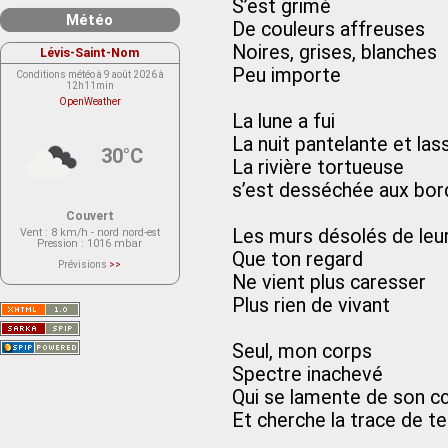
S’est grimé
Météo
De couleurs affreuses
Noires, grises, blanches
Lévis-Saint-Nom
Peu importe
Conditions météo à 9 août 2026 à
12h11min
OpenWeather
La lune a fui
La nuit pantelante et las
30°C
La rivière tortueuse
s’est desséchée aux bo
Couvert
Les murs désolés de leu
Vent
: 8 km/h - nord nord-est
Pression
: 1016 mbar
Que ton regard
Prévisions
>>
Le service OpenWeather ne fournit
Ne vient plus caresser
actuellement aucune prévision
météorologique sur le lieu Lévis-
Plus rien de vivant
Saint-Nom.
Veuillez consulter le message du
service ci-dessous.
(401 - Invalid API key. Please see
Seul, mon corps
https://openweathermap.org/faq#error401
for more info.)
Spectre inachevé
Qui se lamente de son c
Et cherche la trace de t