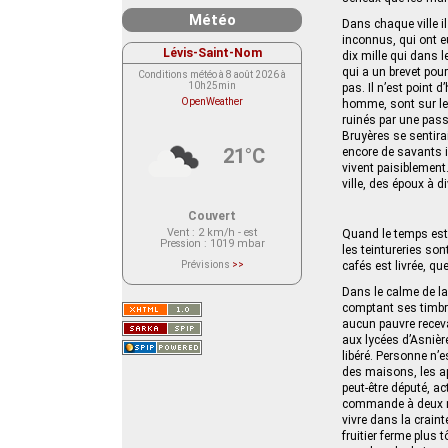
Météo
Dans chaque ville i
inconnus, qui ont e
Lévis-Saint-Nom
dix mille qui dans l
qui a un brevet pour
Conditions météo à 8 août 2026 à
10h25min
pas. Il n’est point
OpenWeather
homme, sont sur le 
ruinés par une pass
Bruyères se sentirai
21°C
encore de savants 
vivent paisiblement
ville, des époux à d
Couvert
Vent
: 2 km/h - est
Quand le temps est 
Pression
: 1019 mbar
les teintureries so
Prévisions
>>
cafés est livrée, q
Le service OpenWeather ne fournit
actuellement aucune prévision
Dans le calme de l
météorologique sur le lieu Lévis-
comptant ses timbr
Saint-Nom.
Veuillez consulter le message du
aucun pauvre receva
service ci-dessous.
aux lycées d’Asnièr
(401 - Invalid API key. Please see
https://openweathermap.org/faq#error401
libéré. Personne n’
for more info.)
des maisons, les a
peut-être député, ac
commande à deux ma
vivre dans la crain
fruitier ferme plus