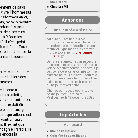
Chapitre VI
Chapitre VII
viennent de pays
 vivre, l’homme sur
ransformera en or,
Annonces
ain, ne se rencontre
bandonnées par un
Une journée ordinaire
ni de directeurs
t à Bécon-les-
Aujourd’hui est une journée
é. Il n’est point
ordinaire... enfin je crois. Je profite
donc de cette journée ordinaire pour
te et égal. Tous
mettre en ligne mon dernier roman,
décide à quitter la
intitulé sobrement...
une journée
ordinaire
.
t jamais béconnais.
Dans la mesure où j’aurai eu besoin
d’un peu plus de quatre années pour
voir ce petit livre achevé, ne devrais-je
silencieuses, que
pas considérer cette journée comme
extraordinaire ? Peut-être... peut-être
que la bière des
pas. D’une certaine façon, n’est-il pas
ruyères.
extraordinaire de pouvoir profiter
d’une journée ordinaire ?
ectionneur
Cher lecteur, je vous souhaite une
bonne journée... ordinaire.
 sa toilette,
Paul Jeanzé, le 19 décembre 2025
s. Les enfants sont
dat ne doit être
ère les murs gris
Top Articles
nt qui ailleurs est
e contremaître
 Il ne fait que
Au hasard
pagnie. Parfois, le
Une petite place
s encore la
Cela n’est pas suffisant