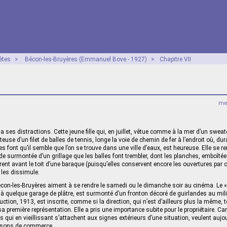
ètes
>
Bécon-les-Bruyères (Emmanuel Bove - 1927)
>
Chapitre VII
mer
 ses distractions. Cette jeune fille qui, en juillet, vêtue comme à la mer d’un sweate
rteuse d’un filet de balles de tennis, longe la voie de chemin de fer à l’endroit où, du
bres font qu’il semble que l’on se trouve dans une ville d’eaux, est heureuse. Elle se 
e surmontée d’un grillage que les balles font trembler, dont les planches, emboî
rent avant le toit d’une baraque (puisqu’elles conservent encore les ouvertures par 
 les dissimule.
con-les-Bruyères aiment à se rendre le samedi ou le dimanche soir au cinéma. Le 
à quelque garage de plâtre, est surmonté d’un fronton décoré de guirlandes au mil
uction, 1913, est inscrite, comme si la direction, qui n’est d’ailleurs plus la même, 
sa première représentation. Elle a pris une importance subite pour le propriétaire. Ca
ui en vieillissant s’attachent aux signes extérieurs d’une situation, veulent aujou
isons de commerce.