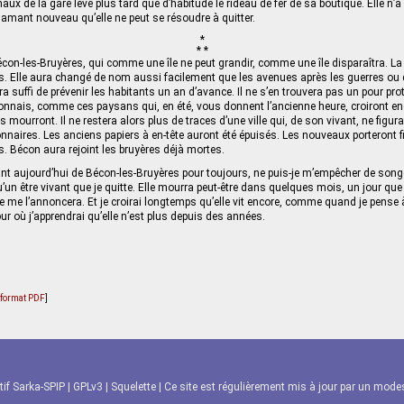
ux de la gare lève plus tard que d’habitude le rideau de fer de sa boutique. Elle n’a
amant nouveau qu’elle ne peut se résoudre à quitter.
*
* *
Bécon-les-Bruyères, qui comme une île ne peut grandir, comme une île disparaîtra. La 
. Elle aura changé de nom aussi facilement que les avenues après les guerres ou 
ra suffi de prévenir les habitants un an d’avance. Il ne s’en trouvera pas un pour pr
onnais, comme ces paysans qui, en été, vous donnent l’ancienne heure, croiront en
ls mourront. Il ne restera alors plus de traces d’une ville qui, de son vivant, ne figu
onnaires. Les anciens papiers à en-tête auront été épuisés. Les nouveaux porteront 
. Bécon aura rejoint les bruyères déjà mortes.
nt aujourd’hui de Bécon-les-Bruyères pour toujours, ne puis-je m’empêcher de song
qu’un être vivant que je quitte. Elle mourra peut-être dans quelques mois, un jour que j
e me l’annoncera. Et je croirai longtemps qu’elle vit encore, comme quand je pense à
ur où j’apprendrai qu’elle n’est plus depuis des années.
u format PDF
]
tif Sarka-SPIP
|
GPLv3
|
Squelette
| Ce site est régulièrement mis à jour par un modest