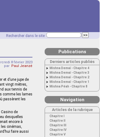
Rechercher dans le site
Publications
Derniers articles publiés
credi 8 février 2023
par
Paul Jeanzé
Mishna Demaï - Chapitre 4
Mishna Demaï - Chapitre 3
Mishna Demaï - Chapitre 2
r et d’une jupe de
Mishna Demaï - Chapitre 1
rant vingt mètres,
Mishna Péah - Chapitre 8
rend aux tennis de
tées comme les lames
où passèrent les
Navigation
Articles de la rubrique
« Casino de
Chapitre I
ieu desquelles
Chapitre II
tenait encore à
Chapitre III
r les cinémas,
Chapitre IV
rd’hui faire aussi
Chapitre V