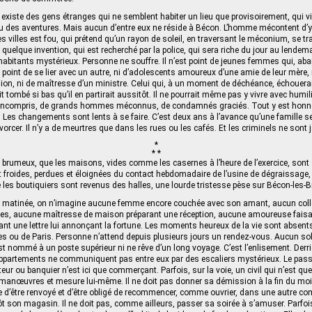
l existe des gens étranges qui ne semblent habiter un lieu que provisoirement, qui 
u des aventures. Mais aucun d’entre eux ne réside à Bécon. L’homme mécontent d’y
es villes est fou, qui prétend qu’un rayon de soleil, en traversant le méconium, se t
 quelque invention, qui est recherché par la police, qui sera riche du jour au lendem
 d’habitants mystérieux. Personne ne souffre. Il n’est point de jeunes femmes qui, a
point de se lier avec un autre, ni d’adolescents amoureux d’une amie de leur mère, 
ion, ni de maîtresse d’un ministre. Celui qui, à un moment de déchéance, échouerai
t tombé si bas qu’il en partirait aussitôt. Il ne pourrait même pas y vivre avec humilit
incompris, de grands hommes méconnus, de condamnés graciés. Tout y est honnê
. Les changements sont lents à se faire. C’est deux ans à l’avance qu’une famille se 
ivorcer. Il n’y a de meurtres que dans les rues ou les cafés. Et les criminels ne son
*
* *
brumeux, que les maisons, vides comme les casernes à l’heure de l’exercice, sont 
nt froides, perdues et éloignées du contact hebdomadaire de l’usine de dégraissage, 
ue les boutiquiers sont revenus des halles, une lourde tristesse pèse sur Bécon-les-B
a matinée, on n’imagine aucune femme encore couchée avec son amant, aucun coll
es, aucune maîtresse de maison préparant une réception, aucune amoureuse faisant
nt une lettre lui annonçant la fortune. Les moments heureux de la vie sont absent
es ou de Paris. Personne n’attend depuis plusieurs jours un rendez-vous. Aucun sol
est nommé à un poste supérieur ni ne rêve d’un long voyage. C’est l’enlisement. Derri
ppartements ne communiquent pas entre eux par des escaliers mystérieux. Le passa
teur ou banquier n’est ici que commerçant. Parfois, sur la voie, un civil qui n’est qu
nœuvres et mesure lui-même. Il ne doit pas donner sa démission à la fin du mois.
te d’être renvoyé et d’être obligé de recommencer, comme ouvrier, dans une autre com
 tôt son magasin. Il ne doit pas, comme ailleurs, passer sa soirée à s’amuser. Parfoi