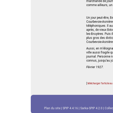
marchande de journa
comme ailleurs, un 
Un jour peut-être, 
Courbevoie-Asnières
téléphoniques. Il au
après, de vieux Béc
les-Bruyères. Puis i
plus gros des dicti
Courbevoie-Asnières
Aussi, en m’éloigna
ville aussi fragile 
journal. Personne n
connus, jusqu’au jo
Février 1927.
[
télécharger l'article a
Plan du site
|
SPIP 4.4.16
|
Sarka-SPIP 4.2.0
|
Collec