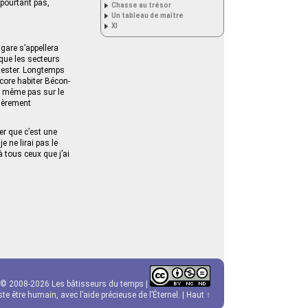
 pourtant pas,
Chasse au trésor
Un tableau de maître
XI
gare s’appellera
que les secteurs
otester. Longtemps
core habiter Bécon-
ra même pas sur le
fièrement
er que c’est une
e ne lirai pas le
 tous ceux que j’ai
© 2008-2026 Les bâtisseurs du temps |
e être humain, avec l’aide précieuse de l’Éternel. |
Haut ↑