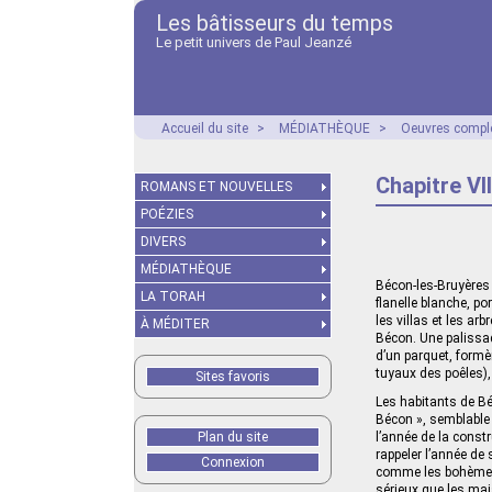
Les bâtisseurs du temps
Le petit univers de Paul Jeanzé
Accueil du site
>
MÉDIATHÈQUE
>
Oeuvres compl
Chapitre VII
ROMANS ET NOUVELLES
POÉZIES
DIVERS
MÉDIATHÈQUE
Bécon-les-Bruyères a
LA TORAH
flanelle blanche, po
les villas et les ar
À MÉDITER
Bécon. Une palissad
d’un parquet, formè
tuyaux des poêles),
Sites favoris
Les habitants de Bé
Bécon », semblable 
Plan du site
l’année de la constr
rappeler l’année de 
Connexion
comme les bohèmes q
sérieux que les ma