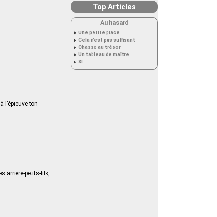
Top Articles
Au hasard
Une petite place
Cela n’est pas suffisant
Chasse au trésor
Un tableau de maître
XI
à l’épreuve ton
arrière-petits-fils,