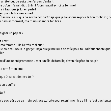
rrête tout de suite : je n’ai pas d’enfant.
e qu’on m’avait dit... Enfin ! Alors, sacrifie-moi ta femme !
 il faut que je lui en parle !
’est pour la bonne cause !
tes-vous sûr que ce soit la bonne ? Déjà que je l’ai épousée pour le bon motif. Or, ce
u dernier moment, ma main retiendra ton bras.
igner un papier ?
 écrit !
à ma femme. Elle l’a très mal pris !
e couteau sous la gorge ! Déjà que je me suis sacrifié pour toi. S’il faut encore qu
e !...
 d’une sacré promotion ? Moi, un fils de famille, devenir le père du peuple !
i a armé mon bras.
que Dieu est derrière toi ?
 son souffle !
tu ?
is pas sûr que sa main soit assez forte pour retenir mon bras ! Il ne faut pas tenter 