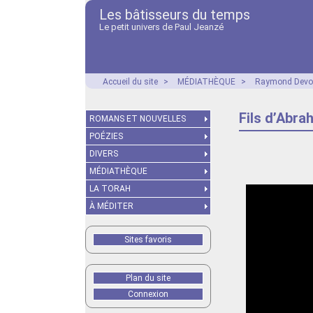
Les bâtisseurs du temps
Le petit univers de Paul Jeanzé
Accueil du site
>
MÉDIATHÈQUE
>
Raymond Dev
Fils d’Abra
ROMANS ET NOUVELLES
POÉZIES
DIVERS
MÉDIATHÈQUE
LA TORAH
À MÉDITER
Sites favoris
Plan du site
Connexion