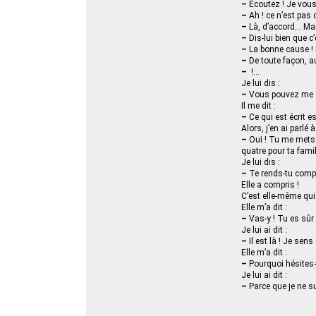
–
Écoutez ! Je vous a
–
Ah ! ce n’est pas c
–
Là, d’accord... Mais
–
Dis-lui bien que c
–
La bonne cause ! Ê
–
De toute façon, a
–
!...
Je lui dis :
–
Vous pouvez me s
Il me dit :
–
Ce qui est écrit est
Alors, j’en ai parlé 
–
Oui ! Tu me mets l
quatre pour ta famill
Je lui dis :
–
Te rends-tu compte
Elle a compris !
C’est elle-même qu
Elle m’a dit :
–
Vas-y ! Tu es sûr 
Je lui ai dit :
–
Il est là ! Je sens
Elle m’a dit :
–
Pourquoi hésites-
Je lui ai dit :
–
Parce que je ne su