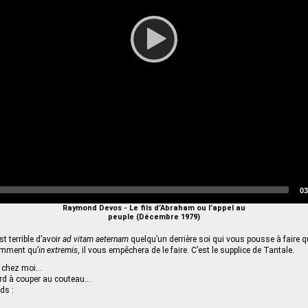
To
03
du
Raymond Devos - Le fils d’Abraham ou l’appel au
peuple (Décembre 1979)
t terrible d’avoir
ad vitam aeternam
quelqu’un derrière soi qui vous pousse à faire 
nemment qu’
in extremis
, il vous empêchera de le faire. C’est le supplice de Tantale.
s chez moi...
lard à couper au couteau...
ds :