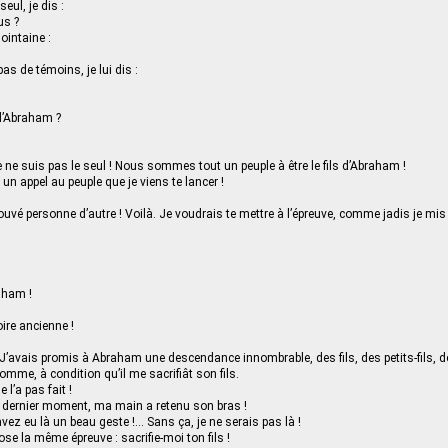
eul, je dis :
us ?
ointaine :
as de témoins, je lui dis :
 d’Abraham ?
Je ne suis pas le seul ! Nous sommes tout un peuple à être le fils d’Abraham !
un appel au peuple que je viens te lancer !
ouvé personne d’autre ! Voilà. Je voudrais te mettre à l’épreuve, comme jadis je mis 
aham !
oire ancienne !
 J’avais promis à Abraham une descendance innombrable, des fils, des petits-fils, des 
omme, à condition qu’il me sacrifiât son fils.
e l’a pas fait !
 dernier moment, ma main a retenu son bras !
vez eu là un beau geste !... Sans ça, je ne serais pas là !
ose la même épreuve : sacrifie-moi ton fils !