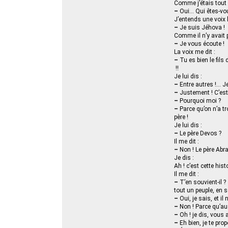
Comme j’étais tout s
–
Oui... Qui êtes-vo
J’entends une voix l
–
Je suis Jéhova !
Comme il n’y avait p
–
Je vous écoute !
La voix me dit :
–
Tu es bien le fils
!!
Je lui dis :
–
Entre autres !... 
–
Justement ! C’est 
–
Pourquoi moi ?
–
Parce qu’on n’a tr
père !
Je lui dis :
–
Le père Devos ?
Il me dit :
–
Non ! Le père Abr
Je dis :
Ah ! c’est cette hist
Il me dit :
–
T’en souvient-il ?
tout un peuple, en s
–
Oui, je sais, et il n
–
Non ! Parce qu’au
–
Oh ! je dis, vous a
–
Eh bien, je te prop