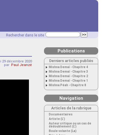
Rechercher dans le site
Publications
Derniers articles publiés
i 29 décembre 2020
par
Paul Jeanzé
Mishna Demaï - Chapitre 4
Mishna Demaï - Chapitre 3
Mishna Demaï - Chapitre 2
Mishna Demaï - Chapitre 1
Mishna Péah - Chapitre 8
Navigation
Articles de la rubrique
Documentaires
Artiste (L’)
Auteur critique ou un cas de
dédoublement (L’)
Boule volante (La)