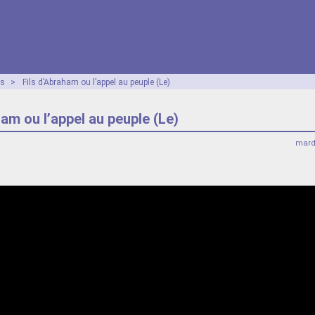
os
>
Fils d’Abraham ou l’appel au peuple (Le)
ham ou l’appel au peuple (Le)
mard
Video
Player