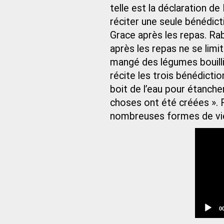
telle est la déclaration de 
réciter une seule bénédict
Grace après les repas. Rab
après les repas ne se limit
mangé des légumes bouillis
récite les trois bénédictio
boit de l’eau pour étancher
choses ont été créées ». Ra
nombreuses formes de vie 
C
0
t