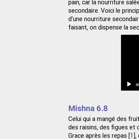
pain, car la nourriture salé
secondaire. Voici le princ
d’une nourriture secondaire
faisant, on dispense la se
C
0
t
Mishna 6.8
Celui qui a mangé des fruit
des raisins, des figues et 
Grace après les repas
[
1
]
,