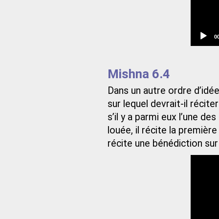
C
0
t
Mishna 6.4
Dans un autre ordre d’idées 
sur lequel devrait-il récit
s’il y a parmi eux l’une de
louée, il récite la première
récite une bénédiction sur 