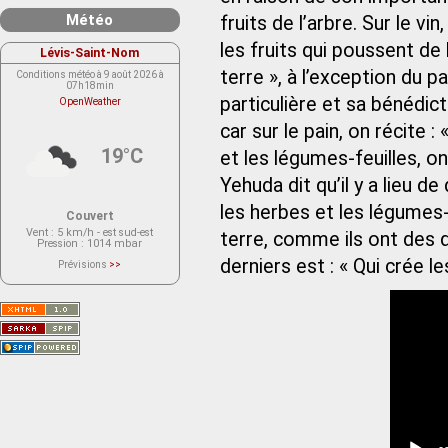
Météo
fruits de l’arbre. Sur le vin
les fruits qui poussent de l
Lévis-Saint-Nom
terre », à l’exception du pa
Conditions météo à 9 août 2026 à
07h18min
particulière et sa bénédict
OpenWeather
car sur le pain, on récite : 
19°C
et les légumes-feuilles, on 
Yehuda dit qu’il y a lieu de
les herbes et les légumes-f
Couvert
Vent
: 5 km/h - est sud-est
terre, comme ils ont des q
Pression
: 1014 mbar
derniers est : « Qui crée l
Prévisions
>>
Le service OpenWeather ne fournit
actuellement aucune prévision
météorologique sur le lieu Lévis-
Saint-Nom.
Veuillez consulter le message du
service ci-dessous.
(401 - Invalid API key. Please see
https://openweathermap.org/faq#error401
for more info.)