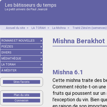
Les bâtisseurs du temps
Le petit univers de Paul Jeanzé
Accueil du site
>
LA TORAH
>
La Michna
>
Traité Zéraʿim (semences)
Mishna Berakhot 
ROMANS ET NOUVELLES
POÉZIES
DIVERS
MÉDIATHÈQUE
LA TORAH
Mishna 6.1
À MÉDITER
Cette mishna traite des bé
Sites favoris
Comment récite-t-on une bé
fruits qui poussent sur un a
Plan du site
l’exception du vin. Bien que
Connexion
en raison de son importanc