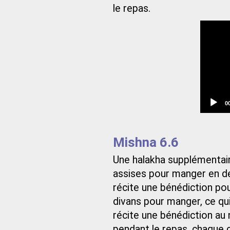
le repas.
C
0
t
Mishna 6.6
Une halakha supplémentaire
assises pour manger en d
récite une bénédiction pou
divans pour manger, ce qui
récite une bénédiction au n
pendant le repas, chaque c