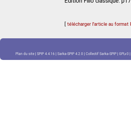
Édition Filio classique. p1
[
télécharger l'article au format
Plan du site
|
SPIP 4.4.16
|
Sarka-SPIP 4.2.0
|
Collectif Sarka-SPIP
|
GPLv3