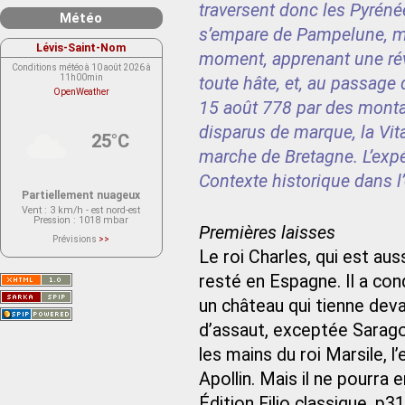
traversent donc les Pyrén
Météo
s’empare de Pampelune, ma
Lévis-Saint-Nom
moment, apprenant une rév
Conditions météo à 10 août 2026 à
11h00min
toute hâte, et, au passage
OpenWeather
15 août 778 par des monta
disparus de marque, la Vit
25°C
marche de Bretagne. L’expé
Contexte historique dans l’
Partiellement nuageux
Vent
: 3 km/h - est nord-est
Pression
: 1018 mbar
Premières laisses
Prévisions
>>
Le service OpenWeather ne fournit
Le roi Charles, qui est au
actuellement aucune prévision
météorologique sur le lieu Lévis-
resté en Espagne. Il a conq
Saint-Nom.
Veuillez consulter le message du
service ci-dessous.
un château qui tienne devant
(401 - Invalid API key. Please see
https://openweathermap.org/faq#error401
d’assaut, exceptée Sarago
for more info.)
les mains du roi Marsile, 
Apollin. Mais il ne pourra
Édition Filio classique. p31