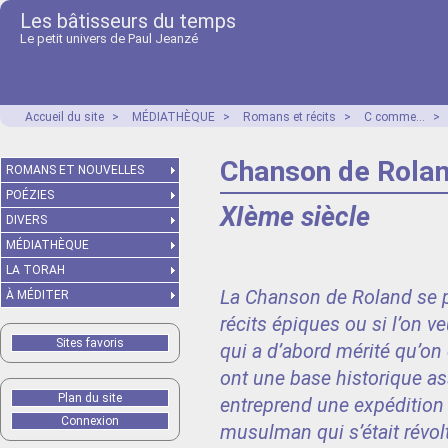
Les bâtisseurs du temps
Le petit univers de Paul Jeanzé
Accueil du site
>
MÉDIATHÈQUE
>
Romans et récits
>
C comme...
>
Chanson de Rolan
ROMANS ET NOUVELLES
POÉZIES
XIème siècle
DIVERS
MÉDIATHÈQUE
LA TORAH
La Chanson de Roland se 
À MÉDITER
récits épiques ou si l’on 
Sites favoris
qui a d’abord mérité qu’on 
ont une base historique a
Plan du site
entreprend une expédition 
Connexion
musulman qui s’était révol