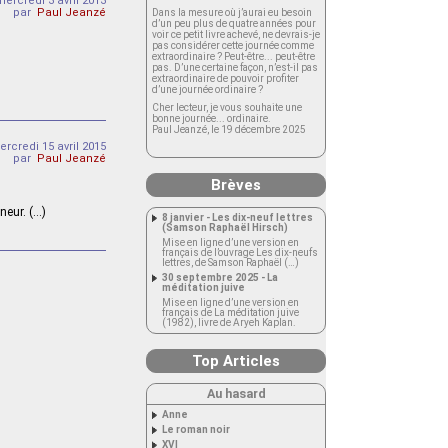
mercredi 3 avril 2013
par
Paul Jeanzé
Dans la mesure où j’aurai eu besoin
d’un peu plus de quatre années pour
voir ce petit livre achevé, ne devrais-je
pas considérer cette journée comme
extraordinaire ? Peut-être... peut-être
pas. D’une certaine façon, n’est-il pas
extraordinaire de pouvoir profiter
d’une journée ordinaire ?
Cher lecteur, je vous souhaite une
bonne journée... ordinaire.
Paul Jeanzé, le 19 décembre 2025
rcredi 15 avril 2015
par
Paul Jeanzé
Brèves
neur. (…)
8 janvier - Les dix-neuf lettres
(Samson Raphaël Hirsch)
Mise en ligne d’une version en
français de l’ouvrage Les dix-neufs
lettres, de Samson Raphaël (…)
30 septembre 2025 - La
méditation juive
Mise en ligne d’une version en
français de La méditation juive
(1982), livre de Aryeh Kaplan.
Top Articles
Au hasard
Anne
Le roman noir
XVI