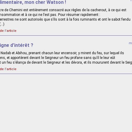
limentaire, mon cher Watson !
tre de Chemini est entièrement consacré aux règles de la cacherout, à ce qui est
onsommation et à ce qui ne l’est pas. Pour résumer rapidement :
rrestres ne sont autorisés que s’ils sont à la fois ruminants et ont le sabot fendu
(…)
de l’article
me
igne d’intérêt ?
, Nadab et Abihou, prenant chacun leur encensoir, y mirent du feu, sur lequel ils
cens, et apportèrent devant le Seigneur un feu profane sans qu’il le leur eût
n feu s’élança de devant le Seigneur et les dévora, et ils moururent devant le Seig
de l’article