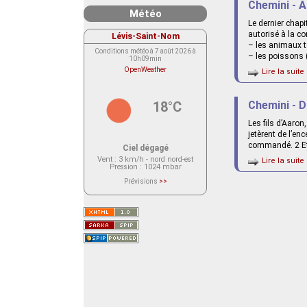
Chemini - A
Météo
Le dernier chapi
autorisé à la c
Lévis-Saint-Nom
– les animaux te
Conditions météo à 7 août 2026 à
– les poissons 
10h09min
OpenWeather
Lire la suite 
18°C
Chemini - D
Les fils d’Aaron
jetèrent de l’en
commandé. 2 Et u
Ciel dégagé
Vent
: 3 km/h - nord nord-est
Lire la suite 
Pression
: 1024 mbar
Prévisions
>>
Le service OpenWeather ne fournit
actuellement aucune prévision
météorologique sur le lieu Lévis-
Saint-Nom.
Veuillez consulter le message du
service ci-dessous.
(401 - Invalid API key. Please see
https://openweathermap.org/faq#error401
for more info.)