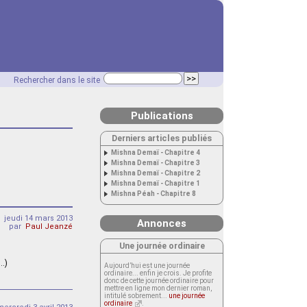
Rechercher dans le site
Publications
Derniers articles publiés
Mishna Demaï - Chapitre 4
Mishna Demaï - Chapitre 3
Mishna Demaï - Chapitre 2
Mishna Demaï - Chapitre 1
Mishna Péah - Chapitre 8
jeudi 14 mars 2013
Annonces
par
Paul Jeanzé
Une journée ordinaire
(…)
Aujourd’hui est une journée
ordinaire... enfin je crois. Je profite
donc de cette journée ordinaire pour
mettre en ligne mon dernier roman,
intitulé sobrement...
une journée
ordinaire
.