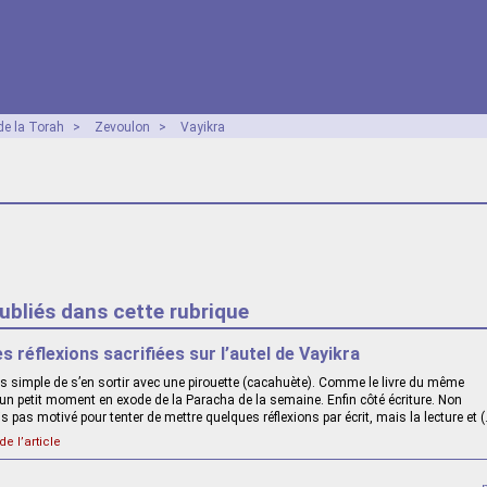
e la Torah
>
Zevoulon
>
Vayikra
publiés dans cette rubrique
s réflexions sacrifiées sur l’autel de Vayikra
lus simple de s’en sortir avec une pirouette (cacahuète). Comme le livre du même
 un petit moment en exode de la Paracha de la semaine. Enfin côté écriture. Non
is pas motivé pour tenter de mettre quelques réflexions par écrit, mais la lecture et 
de l’article