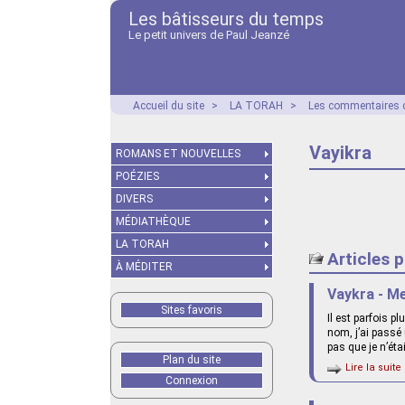
Les bâtisseurs du temps
Le petit univers de Paul Jeanzé
Accueil du site
>
LA TORAH
>
Les commentaires d
Vayikra
ROMANS ET NOUVELLES
POÉZIES
DIVERS
MÉDIATHÈQUE
LA TORAH
Articles 
À MÉDITER
Vaykra - Me
Sites favoris
Il est parfois p
nom, j’ai passé
pas que je n’éta
Plan du site
Lire la suite 
Connexion