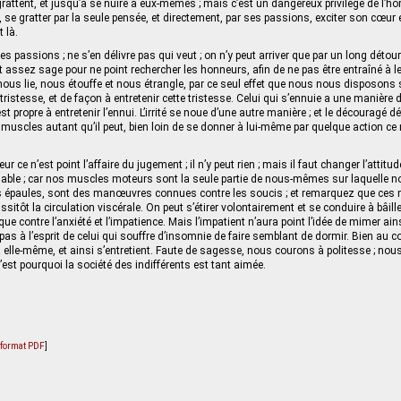
attent, et jusqu’à se nuire à eux-mêmes ; mais c’est un dangereux privilège de l’
re, se gratter par la seule pensée, et directement, par ses passions, exciter son cœur
 là.
s passions ; ne s’en délivre pas qui veut ; on n’y peut arriver que par un long détour
 assez sage pour ne point rechercher les honneurs, afin de ne pas être entraîné à le
s lie, nous étouffe et nous étrangle, par ce seul effet que nous nous disposons 
 tristesse, et de façon à entretenir cette tristesse. Celui qui s’ennuie a une manière 
 est propre à entretenir l’ennui. L’irrité se noue d’une autre manière ; et le découragé dé
 muscles autant qu’il peut, bien loin de se donner à lui-même par quelque action 
r ce n’est point l’affaire du jugement ; il n’y peut rien ; mais il faut changer l’attitu
le ; car nos muscles moteurs sont la seule partie de nous-mêmes sur laquelle n
es épaules, sont des manœuvres connues contre les soucis ; et remarquez que ce
sitôt la circulation viscérale. On peut s’étirer volontairement et se conduire à bâiller
e contre l’anxiété et l’impatience. Mais l’impatient n’aura point l’idée de mimer ainsi
as à l’esprit de celui qui souffre d’insomnie de faire semblant de dormir. Bien au c
 elle-même, et ainsi s’entretient. Faute de sagesse, nous courons à politesse ; nous
’est pourquoi la société des indifférents est tant aimée.
u format PDF
]