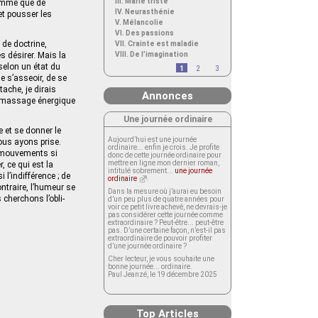
III. Marie triste
homme que de
IV. Neurasthénie
 et pousser les
V. Mélancolie
VI. Des passions
 de doctrine,
VII. Crainte est maladie
s désirer. Mais la
VIII. De l’imagination
selon un état du
1
2
3
de s’asseoir, de se
tache, je dirais
Annonces
ce massage énergique
Une journée ordinaire
de et se donner le
Aujourd’hui est une journée
ous ayons prise.
ordinaire... enfin je crois. Je profite
s mouvements si
donc de cette journée ordinaire pour
mettre en ligne mon dernier roman,
, ce qui est la
intitulé sobrement...
une journée
 l’indifférence ; de
ordinaire
.
ontraire, l’humeur se
Dans la mesure où j’aurai eu besoin
 cherchons l’obli­
d’un peu plus de quatre années pour
voir ce petit livre achevé, ne devrais-je
pas considérer cette journée comme
extraordinaire ? Peut-être... peut-être
pas. D’une certaine façon, n’est-il pas
extraordinaire de pouvoir profiter
d’une journée ordinaire ?
Cher lecteur, je vous souhaite une
bonne journée... ordinaire.
Paul Jeanzé, le 19 décembre 2025
Top Articles