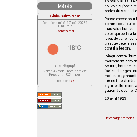
animaux aussi se gr
Météo
pouvoir, si j’ose di
ondes du sang ici et
Lévis-Saint-Nom
Passe encore pour le
Conditions météo à 7 août 2026 à
comme celui qui est
10h09min
mauvaise humeur nou
OpenWeather
corps qui porte à la
lever, de parler, qui
presque dételle ses
18°C
dont il a besoin.
Réagir contre l’humeu
mouvement convenab
Ciel dégagé
Sourire, hausser l
faciles changent aus
Vent
: 3 km/h - nord nord-est
Pression
: 1024 mbar
meilleure gymnastiqu
même il ne viendra p
Prévisions
>>
Le service OpenWeather ne fournit
signifie elle-même à
actuellement aucune prévision
gation de sourire. C
météorologique sur le lieu Lévis-
Saint-Nom.
Veuillez consulter le message du
20 avril 1923
service ci-dessous.
(401 - Invalid API key. Please see
https://openweathermap.org/faq#error401
for more info.)
[
télécharger l'article a