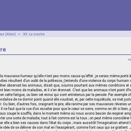
ur (Alain)
>
XII. Le sourire
ire
v
 la mauvaise humeur qu’elle n’est pas moins cause qu’effet ; je serais même porté à
dies résultent d’un oubli de la politesse, j’entends d’une violence du corps humain
étier observait les animaux, disait que, soumis pourtant aux mêmes conditions et 
nt bien moins de maladies, et il s’en étonnait. C’est que les animaux n’ont point d’
 bien cette fatigue, ou bien cet ennui qui sont entretenus par la pensée. Par exemple 
ndalise de ne dormir point quand elle voudrait, et, par cette inquiétude, se met ju
. Ou bien, d’autres fois, craignant le pire, elle ranime par ses mauvaises rêveries un
 Il ne faut que la vue d’un escalier pour que le cœur se serre, comme on dit si bien, p
nous coupe le souffle, dans le moment même où nous avons besoin de respirer ampl
rler une sorte de maladie, tout à fait comme est la toux ; on peut même considére
 ; car elle a bien ses causes dans l’état du corps ; mais aussitôt l’imagination attend
le idée de se délivrer de son mal en l’exaspérant, comme font ceux qui se grattent. 