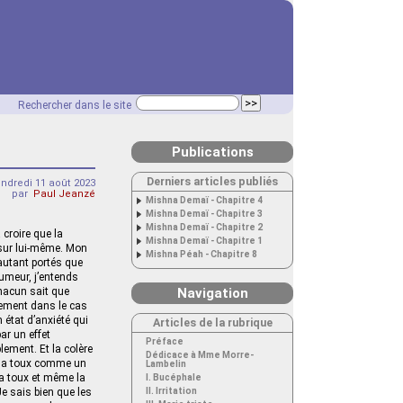
Rechercher dans le site
Publications
Derniers articles publiés
endredi 11 août 2023
par
Paul Jeanzé
Mishna Demaï - Chapitre 4
Mishna Demaï - Chapitre 3
Mishna Demaï - Chapitre 2
 croire que la
Mishna Demaï - Chapitre 1
 sur lui-même. Mon
Mishna Péah - Chapitre 8
autant portés que
humeur, j’entends
chacun sait que
Navigation
stement dans le cas
 état d’anxiété qui
Articles de la rubrique
ar un effet
Préface
ement. Et la colère
Dédicace à Mme Morre-
r la toux comme un
Lambelin
 la toux et même la
I. Bucéphale
Je sais bien que les
II. Irritation