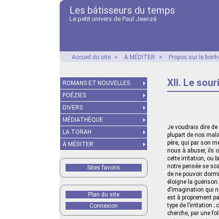
Les bâtisseurs du temps
Le petit univers de Paul Jeanzé
Accueil du site
>
À MÉDITER
>
Propos sur le bonhe
XII. Le sour
ROMANS ET NOUVELLES
POÉZIES
DIVERS
MÉDIATHÈQUE
Je voudrais dire de
LA TORAH
plupart de nos mala
père, qui par son m
À MÉDITER
nous à abuser, ils o
cette irritation, ou
notre pensée se sca
Sites favoris
de ne pouvoir dormir
éloigne la guérison.
d’imagination qui 
Plan du site
est à proprement pa
type de l’irritation
Connexion
cherche, par une fol