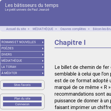
Les bâtisseurs du temps
Le petit univers de Paul Jeanzé
Accueil du site
>
MÉDIATHÈQUE
>
Oeuvres complètes
>
Bécon-les-Br
Chapitre I
ROMANS ET NOUVELLES
POÉZIES
DIVERS
MÉDIATHÈQUE
Le billet de chemin de fer
LA TORAH
semblable à celui que l’on 
À MÉDITER
est de ce format adopté u
Sites favoris
marqué de ce même « R » 
recommandations sont au v
Plan du site
puissance de donner à un p
Connexion
faisant imprimer un chiffr