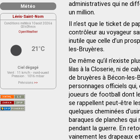
administratives qui ne diff
Météo
un million.
Lévis-Saint-Nom
Il n’est que le ticket de p
Conditions météo à 10 août 2026 à
03h09min
contrôleur au voyageur sans
OpenWeather
inutile que celle d’un pro
21°C
les-Bruyères.
De même qu’il n’existe pl
Ciel dégagé
lilas à la Closerie, ni de c
Vent
: 11 km/h - nord-ouest
Pression
: 1016 mbar
de bruyères à Bécon-les-B
Prévisions
>>
personnages officiels qui,
Le service OpenWeather ne fournit
actuellement aucune prévision
météorologique sur le lieu Lévis-
joueurs de football dont 
Saint-Nom.
Veuillez consulter le message du
se rappellent peut-être les
service ci-dessous.
(401 - Invalid API key. Please see
quelques cheminées d’usine
https://openweathermap.org/faq#error401
for more info.)
baraques de planches qui 
pendant la guerre. En retou
vainement les drapeaux et 