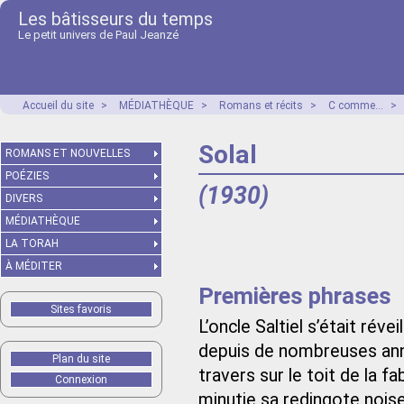
Les bâtisseurs du temps
Le petit univers de Paul Jeanzé
Accueil du site
>
MÉDIATHÈQUE
>
Romans et récits
>
C comme...
>
Solal
ROMANS ET NOUVELLES
POÉZIES
(1930)
DIVERS
MÉDIATHÈQUE
LA TORAH
À MÉDITER
Premières phrases
Sites favoris
L’oncle Saltiel s’était réve
depuis de nombreuses anné
Plan du site
travers sur le toit de la f
Connexion
minutie sa redingote noise