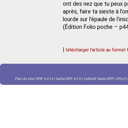
ont des nez que tu peux pr
après, faire ta sieste à l’
lourde sur l’épaule de l’in
(Édition Folio poche – p4
[
télécharger l'article au format
Plan du site
|
SPIP 4.4.16
|
Sarka-SPIP 4.2.0
|
Collectif Sarka-SPIP
|
GPLv3