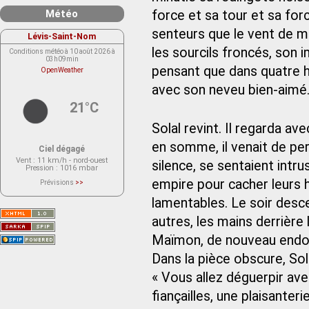
force et sa tour et sa force
Météo
senteurs que le vent de mar
Lévis-Saint-Nom
les sourcils froncés, son 
Conditions météo à 10 août 2026 à
03h09min
pensant que dans quatre he
OpenWeather
avec son neveu bien-aimé
21°C
Solal revint. Il regarda a
en somme, il venait de pe
Ciel dégagé
Vent
: 11 km/h - nord-ouest
silence, se sentaient intru
Pression
: 1016 mbar
empire pour cacher leurs h
Prévisions
>>
Le service OpenWeather ne fournit
actuellement aucune prévision
lamentables. Le soir descen
météorologique sur le lieu Lévis-
Saint-Nom.
autres, les mains derrière 
Veuillez consulter le message du
service ci-dessous.
(401 - Invalid API key. Please see
Maïmon, de nouveau endo
https://openweathermap.org/faq#error401
for more info.)
Dans la pièce obscure, Sol
« Vous allez déguerpir ave
fiançailles, une plaisanter