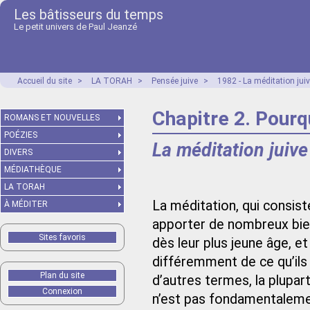
Les bâtisseurs du temps
Le petit univers de Paul Jeanzé
Accueil du site
>
LA TORAH
>
Pensée juive
>
1982 - La méditation juiv
Chapitre 2. Pourq
ROMANS ET NOUVELLES
POÉZIES
La méditation juive
DIVERS
MÉDIATHÈQUE
LA TORAH
La méditation, qui consist
À MÉDITER
apporter de nombreux bien
Sites favoris
dès leur plus jeune âge, et
différemment de ce qu’ils 
Plan du site
d’autres termes, la plupart
Connexion
n’est pas fondamentalement