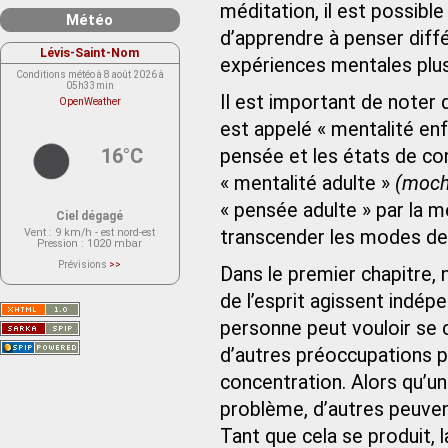
méditation, il est possibl
Météo
d’apprendre à penser diff
Lévis-Saint-Nom
expériences mentales plus
Conditions météo à 8 août 2026 à
05h33min
Il est important de noter
OpenWeather
est appelé « mentalité en
16°C
pensée et les états de co
« mentalité adulte »
(moch
« pensée adulte » par la m
Ciel dégagé
Vent
: 9 km/h - est nord-est
transcender les modes de 
Pression
: 1020 mbar
Prévisions
>>
Dans le premier chapitre,
Le service OpenWeather ne fournit
actuellement aucune prévision
de l’esprit agissent indép
météorologique sur le lieu Lévis-
Saint-Nom.
Veuillez consulter le message du
personne peut vouloir se 
service ci-dessous.
(401 - Invalid API key. Please see
d’autres préoccupations p
https://openweathermap.org/faq#error401
for more info.)
concentration. Alors qu’un
problème, d’autres peuvent
Tant que cela se produit, l