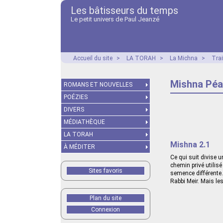
Les bâtisseurs du temps
Le petit univers de Paul Jeanzé
Accueil du site
>
LA TORAH
>
La Michna
>
Tra
Mishna Péah
ROMANS ET NOUVELLES
POÉZIES
DIVERS
MÉDIATHÈQUE
LA TORAH
Mishna 2.1
À MÉDITER
Ce qui suit divise 
chemin privé utilis
Sites favoris
semence différente.
Rabbi Meir. Mais les
Plan du site
Connexion