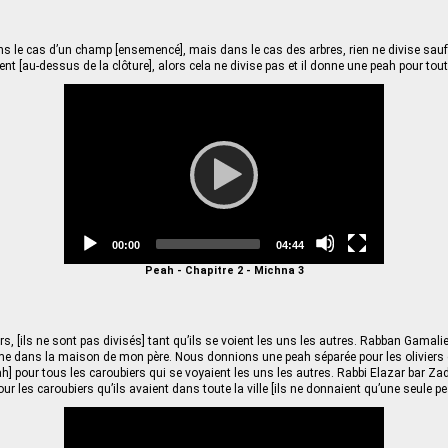
ns le cas d’un champ [ensemencé], mais dans le cas des arbres, rien ne divise sauf 
nt [au-dessus de la clôture], alors cela ne divise pas et il donne une peah pour tou
Video
Player
Current
Total
00:00
04:44
time
duration
Peah - Chapitre 2 - Michna 3
, [ils ne sont pas divisés] tant qu’ils se voient les uns les autres. Rabban Gamaliel
me dans la maison de mon père. Nous donnions une peah séparée pour les olivier
ah] pour tous les caroubiers qui se voyaient les uns les autres. Rabbi Elazar bar Za
r les caroubiers qu’ils avaient dans toute la ville [ils ne donnaient qu’une seule pe
Video
Player