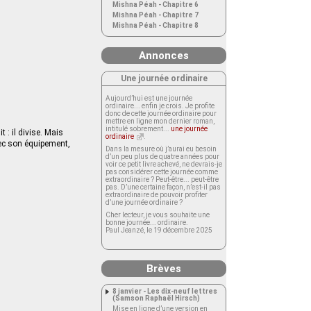
Mishna Péah - Chapitre 6
Mishna Péah - Chapitre 7
Mishna Péah - Chapitre 8
Annonces
Une journée ordinaire
Aujourd’hui est une journée
ordinaire... enfin je crois. Je profite
donc de cette journée ordinaire pour
mettre en ligne mon dernier roman,
intitulé sobrement...
une journée
 : il divise. Mais
ordinaire
.
vec son équipement,
Dans la mesure où j’aurai eu besoin
d’un peu plus de quatre années pour
voir ce petit livre achevé, ne devrais-je
pas considérer cette journée comme
extraordinaire ? Peut-être... peut-être
pas. D’une certaine façon, n’est-il pas
extraordinaire de pouvoir profiter
d’une journée ordinaire ?
Cher lecteur, je vous souhaite une
bonne journée... ordinaire.
Paul Jeanzé, le 19 décembre 2025
Brèves
8 janvier - Les dix-neuf lettres
(Samson Raphaël Hirsch)
Mise en ligne d’une version en