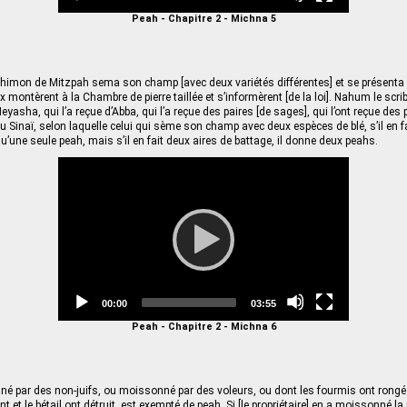
time
duration
Peah - Chapitre 2 - Michna 5
 Shimon de Mitzpah sema son champ [avec deux variétés différentes] et se présent
montèrent à la Chambre de pierre taillée et s’informèrent [de la loi]. Nahum le scribe
eyasha, qui l’a reçue d’Abba, qui l’a reçue des paires [de sages], qui l’ont reçue des
 Sinaï, selon laquelle celui qui sème son champ avec deux espèces de blé, s’il en fa
u’une seule peah, mais s’il en fait deux aires de battage, il donne deux peahs.
Video
Player
Current
Total
00:00
03:55
time
duration
Peah - Chapitre 2 - Michna 6
par des non-juifs, ou moissonné par des voleurs, ou dont les fourmis ont rongé [
ent et le bétail ont détruit, est exempté de peah. Si [le propriétaire] en a moissonné l