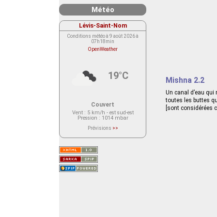
Météo
Lévis-Saint-Nom
Conditions météo à 9 août 2026 à
07h18min
OpenWeather
19°C
Mishna 2.2
Un canal d’eau qui r
toutes les buttes q
Couvert
[sont considérées c
Vent
: 5 km/h - est sud-est
Pression
: 1014 mbar
Prévisions
>>
Le service OpenWeather ne fournit
actuellement aucune prévision
météorologique sur le lieu Lévis-
Saint-Nom.
Veuillez consulter le message du
service ci-dessous.
(401 - Invalid API key. Please see
https://openweathermap.org/faq#error401
for more info.)