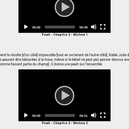
Current
Total
00:00
06:49
time
duration
Peah - Chapitre 2 - Michna 1
end la récolte [d’un côté] impossible [tout en se tenant de l’autre côté], Rabbi Juda dit
ui peuvent être labourées à la houe, même si le bétail ne peut pas passer dessus a
omme faisant partie du champ] ; il donne une peah sur l’ensemble.
Video
Player
Current
Total
00:00
04:31
time
duration
Peah - Chapitre 2 - Michna 2