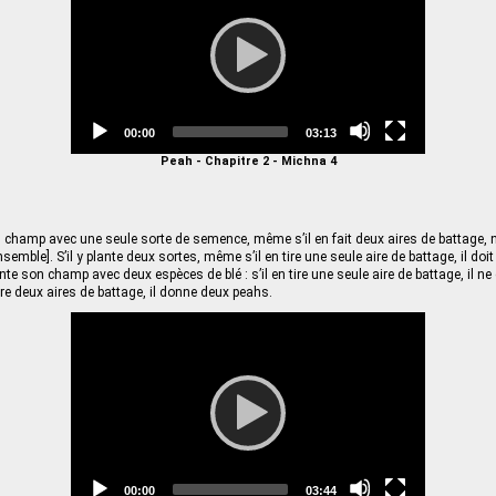
Current
Total
00:00
03:13
time
duration
Peah - Chapitre 2 - Michna 4
n champ avec une seule sorte de semence, même s’il en fait deux aires de battage,
nsemble]. S’il y plante deux sortes, même s’il en tire une seule aire de battage, il do
nte son champ avec deux espèces de blé : s’il en tire une seule aire de battage, il n
tire deux aires de battage, il donne deux peahs.
Video
Player
Current
Total
00:00
03:44