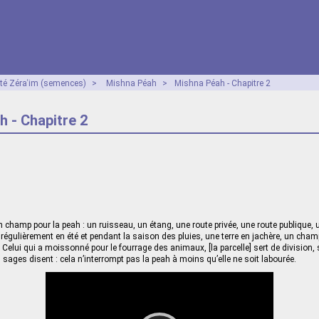
ité Zéraʿim (semences)
>
Mishna Péah
>
Mishna Péah - Chapitre 2
 - Chapitre 2
un champ pour la peah : un ruisseau, un étang, une route privée, une route publique, 
é régulièrement en été et pendant la saison des pluies, une terre en jachère, un cham
 Celui qui a moissonné pour le fourrage des animaux, [la parcelle] sert de division, 
 sages disent : cela n’interrompt pas la peah à moins qu’elle ne soit labourée.
Video
Player