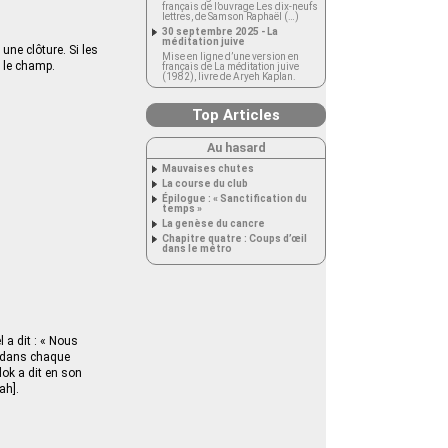
français de l’ouvrage Les dix-neufs
lettres, de Samson Raphaël (…)
30 septembre 2025 - La
méditation juive
une clôture. Si les
Mise en ligne d’une version en
t le champ.
français de La méditation juive
(1982), livre de Aryeh Kaplan.
Top Articles
Au hasard
Mauvaises chutes
La course du club
Épilogue : « Sanctification du
temps »
La genèse du cancre
Chapitre quatre : Coups d’œil
dans le métro
 a dit : « Nous
s dans chaque
dok a dit en son
ah].