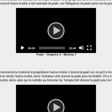
onné l’autre moitié, il est exempté de peah, car l’obligation de peah porte sur le gra
Video
Player
Current
Total
00:00
03:44
time
duration
Peah - Chapitre 2 - Michna 7
oissonné la moitié et le propriétaire l’autre moitié, il donne la peah sur ce qu’il a m
et vendu l’autre moitié, alors l’acheteur doit donner la peah pour la totalité. S’il a
moitié, alors celui qui la rachète au trésorier du Temple doit donner la peah pour la t
Video
Player