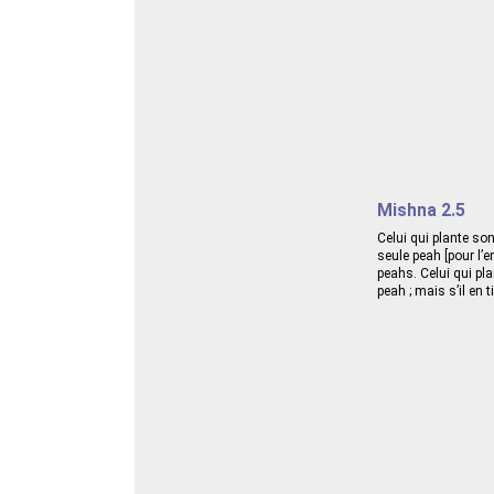
Mishna 2.5
Celui qui plante so
seule peah [pour l’e
peahs. Celui qui pla
peah ; mais s’il en 