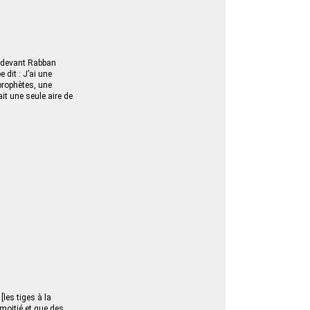
a devant Rabban
 dit : J’ai une
 prophètes, une
it une seule aire de
les tiges à la
a moitié et que des