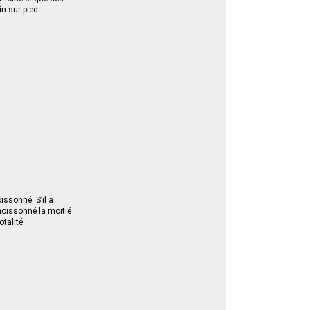
in sur pied.
oissonné. S’il a
 moissonné la moitié
otalité.