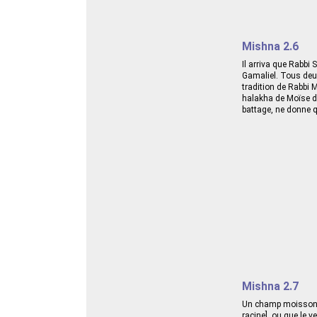
Mishna 2.6
Il arriva que Rabbi
Gamaliel. Tous deux 
tradition de Rabbi M
halakha de Moïse du
battage, ne donne q
Mishna 2.7
Un champ moissonné 
racine], ou que le v