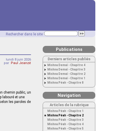
Rechercher dans le site
Publications
Derniers articles publiés
lundi 8 juin 2026
par
Paul Jeanzé
Mishna Demaï - Chapitre 4
Mishna Demaï - Chapitre 3
Mishna Demaï - Chapitre 2
Mishna Demaï - Chapitre 1
Mishna Péah - Chapitre 8
un chemin public, un
Navigation
p labouré et une
selon les paroles de
Articles de la rubrique
Mishna Péah - Chapitre 1
Mishna Péah - Chapitre 2
Mishna Péah - Chapitre 3
Mishna Péah - Chapitre 4
Mishna Péah - Chapitre 5