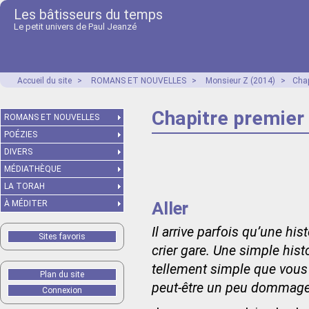
Les bâtisseurs du temps
Le petit univers de Paul Jeanzé
Accueil du site
>
ROMANS ET NOUVELLES
>
Monsieur Z (2014)
>
Chap
Chapitre premier :
ROMANS ET NOUVELLES
POÉZIES
DIVERS
MÉDIATHÈQUE
LA TORAH
Aller
À MÉDITER
Il arrive parfois qu’une h
Sites favoris
crier gare. Une simple histo
tellement simple que vous n
Plan du site
peut-être un peu dommage
Connexion