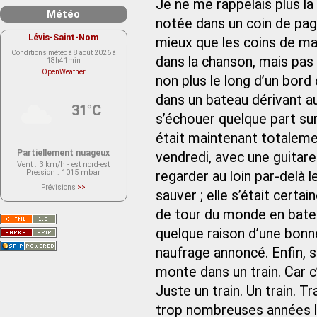
Je ne me rappelais plus la d
Météo
notée dans un coin de pag
Lévis-Saint-Nom
mieux que les coins de m
Conditions météo à 8 août 2026 à
dans la chanson, mais pas c
18h41min
OpenWeather
non plus le long d’un bord
dans un bateau dérivant au
31°C
s’échouer quelque part sur
était maintenant totaleme
Partiellement nuageux
vendredi, avec une guitare
Vent
: 3 km/h - est nord-est
Pression
: 1015 mbar
regarder au loin par‑delà le
Prévisions
>>
sauver ; elle s’était cert
Le service OpenWeather ne fournit
actuellement aucune prévision
météorologique sur le lieu Lévis-
de tour du monde en batea
Saint-Nom.
Veuillez consulter le message du
quelque raison d’une bonn
service ci-dessous.
(401 - Invalid API key. Please see
naufrage annoncé. Enfin, s
https://openweathermap.org/faq#error401
for more info.)
monte dans un train. Car c’
Juste un train. Un train. Tra
trop nombreuses années la