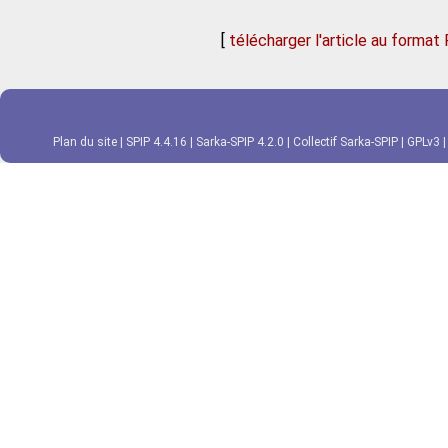
[
télécharger l'article au format
Plan du site
|
SPIP 4.4.16
|
Sarka-SPIP 4.2.0
|
Collectif Sarka-SPIP
|
GPLv3