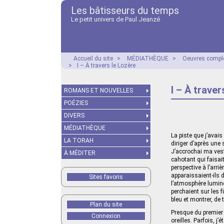
Les bâtisseurs du temps
Le petit univers de Paul Jeanzé
Accueil du site
>
MÉDIATHÈQUE
>
Oeuvres compl
>
I – À travers le Lozère
I – À traver
ROMANS ET NOUVELLES
POÉZIES
DIVERS
MÉDIATHÈQUE
La piste que j’avais
LA TORAH
diriger d’après une 
J’accrochai ma veste
À MÉDITER
cahotant qui faisait
perspective à l’arr
apparaissaient-ils d
Sites favoris
l’atmosphère lumine
perchaient sur les f
bleu et montrer, de t
Plan du site
Presque du premier
Connexion
oreilles. Parfois, j