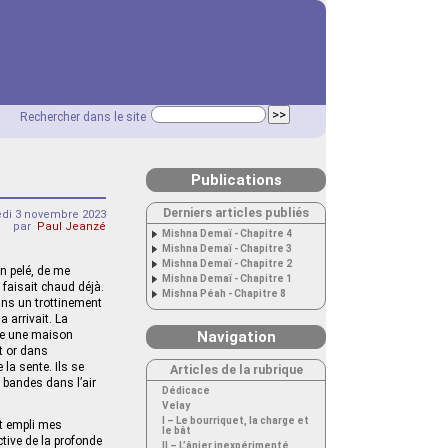
Rechercher dans le site
Publications
Derniers articles publiés
edi 3 novembre 2023
par
Paul Jeanzé
Mishna Demaï - Chapitre 4
Mishna Demaï - Chapitre 3
Mishna Demaï - Chapitre 2
on pelé, de me
Mishna Demaï - Chapitre 1
l faisait chaud déjà.
Mishna Péah - Chapitre 8
dans un trottinement
a arrivait. La
ine une maison
Navigation
et or dans
la sente. Ils se
Articles de la rubrique
r bandes dans l’air
Dédicace
Velay
I – Le bourriquet, la charge et
t empli mes
le bât
ctive de la profonde
II – L’ânier inexpérimenté