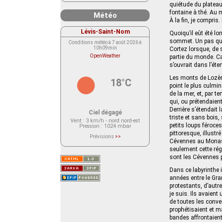
quiétude du plateau
fontaine à thé. Au 
Météo
À la fin, je compris
Lévis-Saint-Nom
Quoiqu’il eût été l
sommet. Un pas qui 
Conditions météo à 7 août 2026 à
10h09min
Cortez lorsque, de 
OpenWeather
partie du monde. Ca
s’ouvrait dans l’ét
Les monts de Lozère
18°C
point le plus culmin
de la mer, et, par 
qui, ou prétendaient
Derrière s’étendait 
Ciel dégagé
triste et sans boi
Vent
: 3 km/h - nord nord-est
petits loups féroce
Pression
: 1024 mbar
pittoresque, illust
Prévisions
>>
Cévennes au Monasti
Le service OpenWeather ne fournit
actuellement aucune prévision
seulement cette rég
météorologique sur le lieu Lévis-
sont les Cévennes 
Saint-Nom.
Veuillez consulter le message du
service ci-dessous.
Dans ce labyrinthe 
(401 - Invalid API key. Please see
années entre le Gra
https://openweathermap.org/faq#error401
for more info.)
protestants, d’autr
je suis. Ils avaient
de toutes les conve
prophétisaient et m
bandes affrontaient 