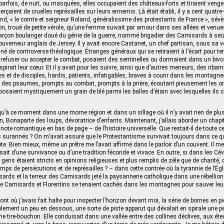
 parfois, de nuit, ou masquées, elles occupaient des châteaux-forts et tiraient veng
xerçaient de cruelles représailles sur leurs ennemis. Là était établi, il y a cent quatre
d, « le comte et seigneur Roland, généralissime des protestants de France », sévèr
gon, troué de petite vérole, qu’une femme suivait par amour dans ses allées et venue
garçon boulanger doué du génie de la guerre, nommé brigadier des Camisards à seiz
ouverneur anglais de Jersey. Il y avait encore Castanet, un chef partisan, sous sa
é de controverse théologique. Étranges généraux qui se retiraient à l’écart pour ten
refuser ou accepter le combat, posaient des sentinelles ou dormaient dans un biv
nspirait leur cœur. Et il y avait pour les suivre, ainsi que d’autres meneurs, des ribam
es et de disciples, hardis, patients, infatigables, braves à courir dans les montagn
 des psaumes, prompts au combat, prompts à la prière, écoutant pieusement les or
posaient mystiquement un grain de blé parmi les balles d’étain avec lesquelles ils 
u’à ce moment dans une morne région et dans un sillage où il n’y avait rien de pl
, Bonaparte des loups, dévoratrice d’enfants. Maintenant, j’allais aborder un chap
ote romantique en bas de page – de l’histoire universelle. Que restait-il de toute ce
surannés ? On m’avait assuré que le Protestantisme survivait toujours dans ce qua
e. Bien mieux, même un prêtre me l’avait affirmé dans le parloir d’un couvent. Il me 
ssait d’une survivance ou d’une tradition féconde et vivace. En outre, si dans les C
 gens étaient stricts en opinions religieuses et plus remplis de zèle que de charité, 
mps de persécutions et de représailles ? – dans cette contrée où la tyrannie de l’Ég
sards et la terreur des Camisards jeté la paysannerie catholique dans une rébellion
e Camisards et Florentins se tenaient cachés dans les montagnes pour sauver leur 
nt où j’avais fait halte pour inspecter l’horizon devant moi, la série de bornes en p
ement un peu en dessous, une sorte de piste apparut qui dévalait en spirale une pe
 tire-bouchon. Elle conduisait dans une vallée entre des collines déclives, aux é