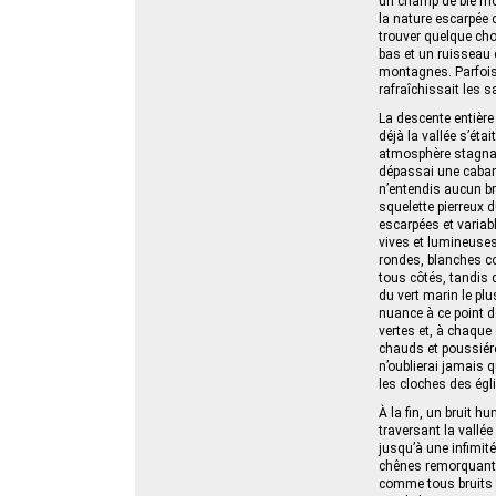
un champ de blé moi
la nature escarpée d
trouver quelque cho
bas et un ruisseau
montagnes. Parfois,
rafraîchissait les s
La descente entière
déjà la vallée s’ét
atmosphère stagnant
dépassai une cabane
n’entendis aucun bru
squelette pierreux 
escarpées et variab
vives et lumineuses
rondes, blanches com
tous côtés, tandis
du vert marin le plu
nuance à ce point dé
vertes et, à chaque
chauds et poussiére
n’oublierai jamais 
les cloches des égli
À la fin, un bruit 
traversant la vallé
jusqu’à une infimité
chênes remorquant M
comme tous bruits s