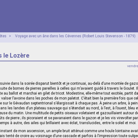
ètes
>
Voyage avec un âne dans les Cévennes (Robert Louis Stevenson - 1879)
s le Lozère
vendr
 suivie dans la soirée disparut bientôt et je continuai, au-delà d’une montée de gaz
suite de bornes de pierres pareilles à celles qui m’avaient guidé à travers le Goulet. I
 au ballot et marchai en gilet de tricot. Modestine, elle-même tout excitée, partit 
 valser l’avoine dans les poches de mon paletot. C’était bien la première fois que cel
ière sur le Gévaudan septentrional s’élargissait à chaque pas. À peine un arbre, à pe
ans les landes d’un plateau sauvage qui s’étendait au nord, à l’est, à l’ouest, bleu 
use du matin. Une multitude de petits oiseaux voletaient et gazouillaient autour de 
ûts de pierre ; ils picoraient et se pavanaient dans le gazon et je les vis virevolter pa
emps à autre, des ailes qui brillaient avec éclat, translucides, entre le soleil et moi.
 instant de mon ascension, un ample bruit atténué comme une houle lointaine avai
’étais tenté de croire au voisinage d’une cascade et parfois à l’impression toute subje