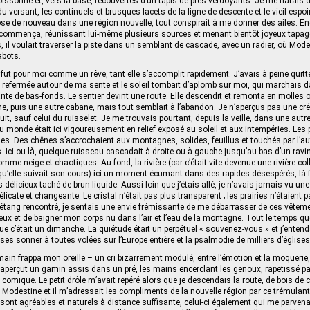
ssonné et, vers la base, recouvertes d’un tapis de prés verdoyants. Je me hâtais de
u versant, les continuels et brusques lacets de la ligne de descente et le vieil espoir
se de nouveau dans une région nouvelle, tout conspirait à me donner des ailes. En
 commença, réunissant lui-même plusieurs sources et menant bientôt joyeux tapag
 il voulait traverser la piste dans un semblant de cascade, avec un radier, où Mode
abots.
 fut pour moi comme un rêve, tant elle s’accomplit rapidement. J’avais à peine qui
ait refermée autour de ma sente et le soleil tombait d’aplomb sur moi, qui marchais 
e de bas-fonds. Le sentier devint une route. Elle descendit et remonta en molles 
, puis une autre cabane, mais tout semblait à l’abandon. Je n’aperçus pas une cr
it, sauf celui du ruisselet. Je me trouvais pourtant, depuis la veille, dans une autre
du monde était ici vigoureusement en relief exposé au soleil et aux intempéries. Les 
les. Des chênes s’accrochaient aux montagnes, solides, feuillus et touchés par l’
. Ici ou là, quelque ruisseau cascadait à droite ou à gauche jusqu’au bas d’un ravi
me neige et chaotiques. Au fond, la rivière (car c’était vite devenue une rivière col
 qu’elle suivait son cours) ici un moment écumant dans des rapides désespérés, là
s délicieux taché de brun liquide. Aussi loin que j’étais allé, je n’avais jamais vu une 
licate et changeante. Le cristal n’était pas plus transparent ; les prairies n’étaient
 étang rencontré, je sentais une envie frémissante de me débarrasser de ces vêtem
ux et de baigner mon corps nu dans l’air et l’eau de la montagne. Tout le temps que 
que c’était un dimanche. La quiétude était un perpétuel « souvenez-vous » et j’enten
ses sonner à toutes volées sur l’Europe entière et la psalmodie de milliers d’églises
humain frappa mon oreille – un cri bizarrement modulé, entre l’émotion et la moquerie
e aperçut un gamin assis dans un pré, les mains encerclant les genoux, rapetissé pa
 comique. Le petit drôle m’avait repéré alors que je descendais la route, de bois de
odestine et il m’adressait les compliments de la nouvelle région par ce trémulant b
ont agréables et naturels à distance suffisante, celui-ci également qui me parvenait 