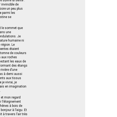
 suivre la sente :
 invincible de
core un peu plus
e parmi les
stine se
tté le sommet que
dans une
ondulations. Je
éature humaine ni
 région. Le
pentes étaient
automne de couleurs
n aux roches
lectant les eaux de
 formant des étangs
rivière d’une
 pas à demi aussi
ents aux tissus
je vivrai, je
dais en imagination
.
, et mon regard
r l’éloignement
 chênes à bois de
onjour à l’aigu. Et
à travers l’air très