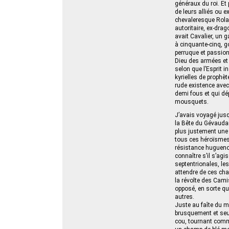
généraux du roi. Et
de leurs alliés ou e
chevaleresque Rolan
autoritaire, ex-dra
avait Cavalier, un 
à cinquante-cinq, g
perruque et passionn
Dieu des armées et 
selon que l’Esprit i
kyrielles de prophèt
rude existence avec
demi fous et qui dé
mousquets.
J’avais voyagé jusq
la Bête du Gévaudan
plus justement une n
tous ces héroïsmes 
résistance huguenot
connaître s’il s’agi
septentrionales, les
attendre de ces cha
la révolte des Cami
opposé, en sorte qu
autres.
Juste au faîte du mo
brusquement et seul
cou, tournant comme