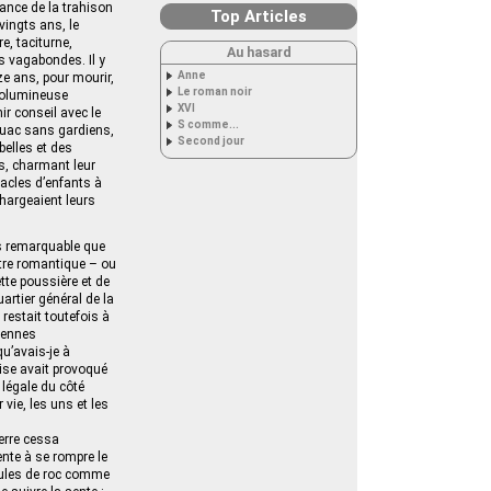
eance de la trahison
Top Articles
-vingts ans, le
e, taciturne,
Au hasard
s vagabondes. Il y
Anne
e ans, pour mourir,
Le roman noir
 volumineuse
XVI
ir conseil avec le
S comme...
ouac sans gardiens,
Second jour
belles et des
es, charmant leur
acles d’enfants à
chargeaient leurs
us remarquable que
itre romantique – ou
tte poussière et de
rtier général de la
restait toutefois à
évennes
qu’avais-je à
lise avait provoqué
 légale du côté
vie, les uns et les
ierre cessa
nte à se rompre le
teules de roc comme