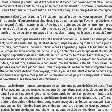
. Mais, comme je continuais d’avancer le bruit s’accrut et devint semblable au siff
même instant des souffles d’air glacial, partis directement du sommet, commencère
. Il ventait fort sur l’autre versant de la Lozère et chaque pas que je faisais me rappr
onguement désiré, ce fut tout à fait incidemment enfin que mes yeux aperçurent l’hori
ne semblait d’aucune façon plus décisif que d’autres pas qui l’avaient précédé et
son regard d’aigle, il contemplait le Pacifique », je pris possession en mon nom prop
r voilà qu’au lieu du rude contrefort herbeux que j’avais si longtemps escaladé, une
endue brumeuse du ciel et un pays d’inextricables montagnes bleues s’étendait à me
 se développent quasiment à l’est et à l’ouest coupant le Gévaudan en deux partie
ant, ce pic de Finiels sur lequel j’étais debout, dépasse de cinq mille six cents pied
temps clair, commande une vue sur tout le bas Languedoc jusqu’à la Méditerranée. J’
 ou croyaient avoir aperçu, du Pic de Finiels, de blanches voiles appareillant vers Mon
la région septentrionale des hauts-plateaux que ma route m’avait fait traverser, peu
s, sans beaucoup de noblesse dans les contours des monts, simplement célèbres da
s. Mais, devant moi, à demi voilé par une brume ensoleillée, s’étalait un nouveau G
ré par des événements pathétiques. Pour m’exprimer d’une façon plus compréhensive,
er et au cours de tout mon voyage, mais il y a un sens strict et local de cette app
ion hérissée et âpre à mes pieds a quelque droit et les paysans emploient le terme 
par excellence : les Cévennes des Cévennes.
inextricable de montagnes, une guerre de bandits, une guerre de bêtes féroces, fit 
nd Roi avec toutes ses troupes et ses maréchaux, d’une part, et quelques milliers
e part. Il y a cent quatre-vingts ans, les Camisards tenaient un poste là même, sur
 une organisation, des arsenaux, une hiérarchie militaire et religieuse. Leurs affaires 
rsations des cafés » de Londres. L’Angleterre envoyait des flottes les soutenir. Leu
assacraient. Derrière des bannières et des tambours, au chant de vieux psaumes fr
parfois la lumière du jour, marchaient à l’assaut de cités ceintes de remparts et met