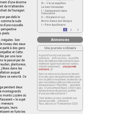
lement d’une énorme
III – J’ai un aiguillon
nt de m’atteindre.
Le haut Gévaudan
ochait de l’ouragan.
I – Campement dans
l’obscurité
zon par-delà le
II – Cheylard et Luc
 « comme le rude
Notre-Dame des Neiges
re d’une nouvelle
I – Père Apollinaire
 perspective
1
2
3
s pieds.
Annonces
s inégales. Son
s le niveau des eaux
Une journée ordinaire
ai parlé à des gens
tpellier et Cette.
Aujourd’hui est une journée
plés par une race
ordinaire... enfin je crois. Je profite
ns le passé par de
donc de cette journée ordinaire pour
mettre en ligne mon dernier roman,
évaudan, plantureux,
intitulé sobrement...
une journée
 j’étais dans les
ordinaire
.
ellation auquel
Dans la mesure où j’aurai eu besoin
dans ce sens-là. Ce
d’un peu plus de quatre années pour
voir ce petit livre achevé, ne devrais-je
pas considérer cette journée comme
extraordinaire ? Peut-être... peut-être
rage pendant deux
pas. D’une certaine façon, n’est-il pas
extraordinaire de pouvoir profiter
 de montagnards
d’une journée ordinaire ?
 les monts Lozère où
Cher lecteur, je vous souhaite une
faisaient « le sujet
bonne journée... ordinaire.
rs meneurs
Paul Jeanzé, le 19 décembre 2025
ançais, leurs
taient en fuite les