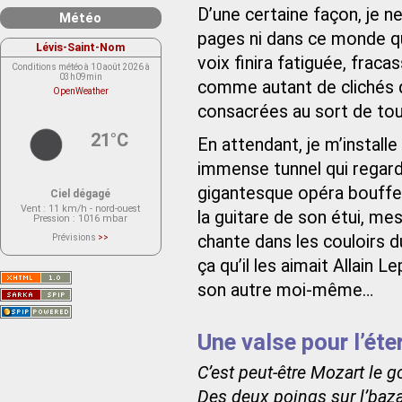
D’une certaine façon, je ne
Météo
pages ni dans ce monde qu
Lévis-Saint-Nom
voix finira fatiguée, fracas
Conditions météo à 10 août 2026 à
03h09min
comme autant de clichés q
OpenWeather
consacrées au sort de tou
21°C
En attendant, je m’installe
immense tunnel qui regard
gigantesque opéra bouffe. 
Ciel dégagé
Vent
: 11 km/h - nord-ouest
la guitare de son étui, me
Pression
: 1016 mbar
chante dans les couloirs 
Prévisions
>>
Le service OpenWeather ne fournit
actuellement aucune prévision
ça qu’il les aimait Allain
météorologique sur le lieu Lévis-
Saint-Nom.
son autre moi-même…
Veuillez consulter le message du
service ci-dessous.
(401 - Invalid API key. Please see
https://openweathermap.org/faq#error401
for more info.)
Une valse pour l’ét
C’est peut-être Mozart le 
Des deux poings sur l’baza