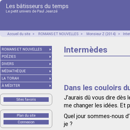
Les bâtisseurs du temps
Le petit univers de Paul Jeanzé
Accueil du site
>
ROMANS ET NOUVELLES
>
Monsieur Z (2014)
>
Int
Intermèdes
ROMANS ET NOUVELLES
POÉZIES
DIVERS
MÉDIATHÈQUE
LA TORAH
Dans les couloirs d
À MÉDITER
J’aurais dû vous dire dès l
Sites favoris
me changer les idées. Et 
Quel jour sommes-nous d’ai
Plan du site
Connexion
je ?