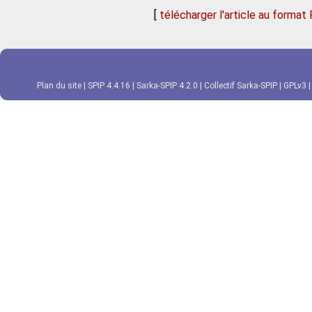
[
télécharger l'article au format
Plan du site
|
SPIP 4.4.16
|
Sarka-SPIP 4.2.0
|
Collectif Sarka-SPIP
|
GPLv3