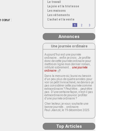
Le travail
La joie et la tristesse
Les maisons
Les vêtements
e cœur :
L’achat et la vente
1
2
3
Annonces
Une journée ordinaire
Aujourd’hui est une journée
ordinaire... enfin je crois. Je profite
donc de cette journée ordinaire pour
mettre en ligne mon dernier roman,
intitulé sobrement...
une journée
ordinaire
.
Dans la mesure où j’aurai eu besoin
d’un peu plus de quatre années pour
voir ce petit livre achevé, ne devrais-je
pas considérer cette journée comme
extraordinaire ? Peut-être... peut-être
pas. D’une certaine façon, n’est-il pas
extraordinaire de pouvoir profiter
d’une journée ordinaire ?
Cher lecteur, je vous souhaite une
bonne journée... ordinaire.
Paul Jeanzé, le 19 décembre 2025
Top Articles