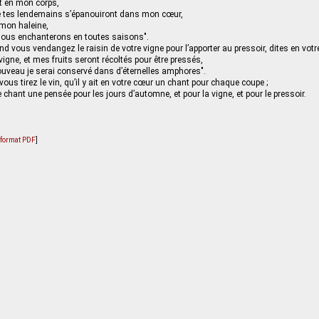
t en mon corps,
e tes lendemains s’épanouiront dans mon cœur,
 mon haleine,
ous enchanterons en toutes saisons".
nd vous vendangez le raisin de votre vigne pour l’apporter au pressoir, dites en votr
igne, et mes fruits seront récoltés pour être pressés,
uveau je serai conservé dans d’éternelles amphores".
 vous tirez le vin, qu’il y ait en votre cœur un chant pour chaque coupe ;
ce chant une pensée pour les jours d’automne, et pour la vigne, et pour le pressoir.
u format PDF
]