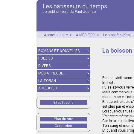
Les bâtisseurs du temps
Le petit univers de Paul Jeanzé
Accueil du site
>
À MÉDITER
>
Le prophète (Khalil
La boisson 
ROMANS ET NOUVELLES
POÉZIES
DIVERS
MÉDIATHÈQUE
Puis un vieil homme
LA TORAH
Et il dit :
Puissiez-vous vivre
À MÉDITER
Mais comme vous dev
alors un acte d’ado
Et que votre table s
Sites favoris
est plus pur et enc
Lorsque vous tuez u
"Par cette même pui
Plan du site
Car la loi qui t’a l
Ton sang et mon san
Connexion
Et quand vous croqu