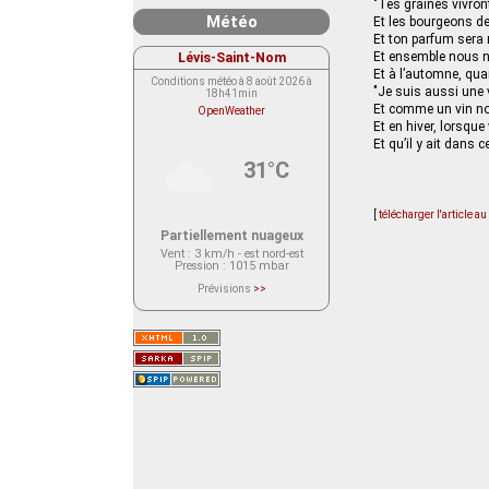
"Tes graines vivron
Météo
Et les bourgeons d
Et ton parfum sera
Lévis-Saint-Nom
Et ensemble nous n
Et à l’automne, qua
Conditions météo à 8 août 2026 à
"Je suis aussi une v
18h41min
Et comme un vin no
OpenWeather
Et en hiver, lorsque
Et qu’il y ait dans 
31°C
[
télécharger l'article a
Partiellement nuageux
Vent
: 3 km/h - est nord-est
Pression
: 1015 mbar
Prévisions
>>
Le service OpenWeather ne fournit
actuellement aucune prévision
météorologique sur le lieu Lévis-
Saint-Nom.
Veuillez consulter le message du
service ci-dessous.
(401 - Invalid API key. Please see
https://openweathermap.org/faq#error401
for more info.)