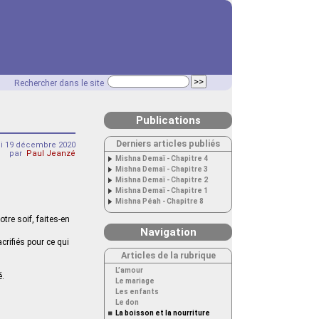
Rechercher dans le site
Publications
Derniers articles publiés
i 19 décembre 2020
par
Paul Jeanzé
Mishna Demaï - Chapitre 4
Mishna Demaï - Chapitre 3
Mishna Demaï - Chapitre 2
Mishna Demaï - Chapitre 1
Mishna Péah - Chapitre 8
re soif, faites-en
Navigation
acrifiés pour ce qui
Articles de la rubrique
L’amour
é.
Le mariage
Les enfants
Le don
La boisson et la nourriture