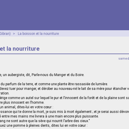
 Gibran)
>
La boisson et la nourriture
et la nourriture
samed
, un aubergiste, dit, Parle-nous du Manger et du Boire.
 du parfum de la terre, et comme une plante être rassasiée de lumière.
ez tuer pour manger, et dérober au nouveau-né le lait de sa mère pour étancher vot
ration.
’érige comme un autel sur lequel le pur et l’innocent de la forêt et de la plaine sont s
ore plus innocent en l’homme.
n animal, dites-lui en votre cœur :
ssance qui te donne la mort, je suis mis à mort également ; et je serai aussi dévor
ivré entre mes mains me livrera à une main encore plus puissante.
g ne sont autre que la sève qui nourrit l’arbre des cieux."
ez une pomme à pleines dents, dites lui en votre cœur :