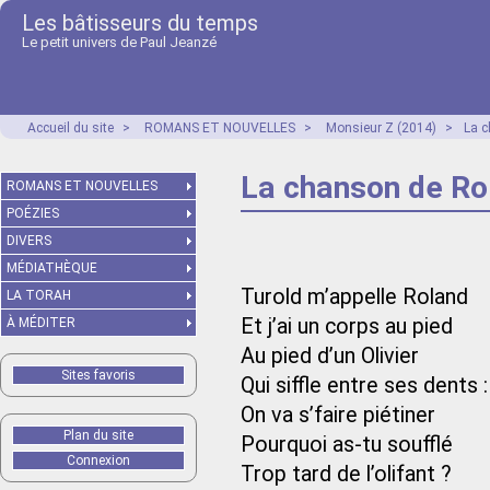
Les bâtisseurs du temps
Le petit univers de Paul Jeanzé
Accueil du site
>
ROMANS ET NOUVELLES
>
Monsieur Z (2014)
>
La 
La chanson de Ro
ROMANS ET NOUVELLES
POÉZIES
DIVERS
MÉDIATHÈQUE
Turold m’appelle Roland
LA TORAH
Et j’ai un corps au pied
À MÉDITER
Au pied d’un Olivier
Sites favoris
Qui siffle entre ses dents :
On va s’faire piétiner
Plan du site
Pourquoi as-tu soufflé
Connexion
Trop tard de l’olifant ?