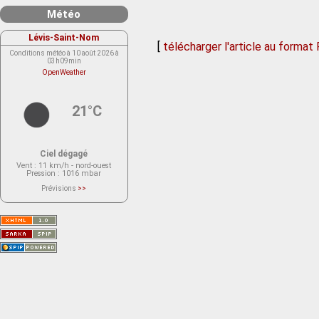
Météo
Lévis-Saint-Nom
[
télécharger l'article au format
Conditions météo à 10 août 2026 à
03h09min
OpenWeather
21°C
Ciel dégagé
Vent
: 11 km/h - nord-ouest
Pression
: 1016 mbar
Prévisions
>>
Le service OpenWeather ne fournit
actuellement aucune prévision
météorologique sur le lieu Lévis-
Saint-Nom.
Veuillez consulter le message du
service ci-dessous.
(401 - Invalid API key. Please see
https://openweathermap.org/faq#error401
for more info.)