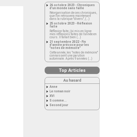
26 octobre 2023 - Chroniques
d’un monde sans faille
Réorganisation de ces chroniques,
que l’on retrouvera maintenant
dans la rubrique "divers", (…)
25 octobre 2023 - Réflexion
faite
Réflexion faite, j’ai mis en ligne
mes réflexions faites de l’année en
cours. Il fallait bien (…)
21 septembre 2022 - Fin
d’année précoce pour les
"notes de mémoire"
Cette année, les "notes de mémoire"
connaissent une parution
automnale. Après 9 années (…)
Top Articles
Au hasard
Anne
Le roman noir
XVI
S comme...
Second jour