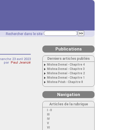
Rechercher dans le site
Publications
Derniers articles publiés
anche 23 avril 2023
par
Paul Jeanzé
Mishna Demaï - Chapitre 4
Mishna Demaï - Chapitre 3
Mishna Demaï - Chapitre 2
Mishna Demaï - Chapitre 1
Mishna Péah - Chapitre 8
Navigation
Articles de la rubrique
I - II
III
IV
V
VI