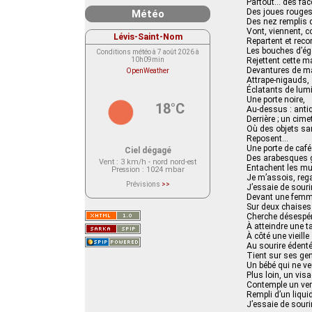
Partout… des face
Des joues rouges
Météo
Des nez remplis d
Vont, viennent, co
Lévis-Saint-Nom
Repartent et re
Les bouches d’é
Conditions météo à 7 août 2026 à
10h09min
Rejettent cette 
Devantures de m
OpenWeather
Attrape-nigauds,
Éclatants de lumi
Une porte noire,
18°C
Au-dessus : antiq
Derrière ; un cime
Où des objets sa
Reposent…
Une porte de ca
Ciel dégagé
Des arabesques 
Vent
: 3 km/h - nord nord-est
Entachent les m
Pression
: 1024 mbar
Je m’assois, reg
Prévisions
>>
J’essaie de souri
Le service OpenWeather ne fournit
Devant une femm
actuellement aucune prévision
Sur deux chaises
météorologique sur le lieu Lévis-
Saint-Nom.
Cherche désespé
Veuillez consulter le message du
À atteindre une t
service ci-dessous.
À côté une vieille
(401 - Invalid API key. Please see
https://openweathermap.org/faq#error401
Au sourire édent
for more info.)
Tient sur ses g
Un bébé qui ne veu
Plus loin, un vis
Contemple un ver
Rempli d’un liqu
J’essaie de souri