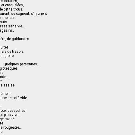
s bouffies,
 et craquelées,
e petits trous,
urent, se cognent, s’injurient
commencent…
gouts
masse sans vie…
agasins,
ère, de guirlandes
uités.
tière de trésors
ns gloire
fé… Quelques personnes…
grotesques
urs
arde…
re.
e assise
rément
asse de café vide.
é
enoux desséchés
t plus vivre.
age raviné
re
ide rougeâtre…
re.