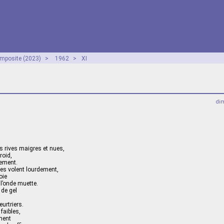
mposite (2023)
>
1962
>
XI
dim
s rives maigres et nues,
roid,
sement.
s volent lourdement,
oie
 l’onde muette.
 de gel
urtriers.
 faibles,
ment