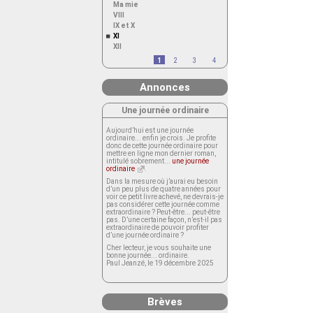
Ma mie
VIII
IX et X
XI
XII
1
2
3
4
Annonces
Une journée ordinaire
Aujourd’hui est une journée
ordinaire... enfin je crois. Je profite
donc de cette journée ordinaire pour
mettre en ligne mon dernier roman,
intitulé sobrement...
une journée
ordinaire
.
Dans la mesure où j’aurai eu besoin
d’un peu plus de quatre années pour
voir ce petit livre achevé, ne devrais-je
pas considérer cette journée comme
extraordinaire ? Peut-être... peut-être
pas. D’une certaine façon, n’est-il pas
extraordinaire de pouvoir profiter
d’une journée ordinaire ?
Cher lecteur, je vous souhaite une
bonne journée... ordinaire.
Paul Jeanzé, le 19 décembre 2025
Brèves