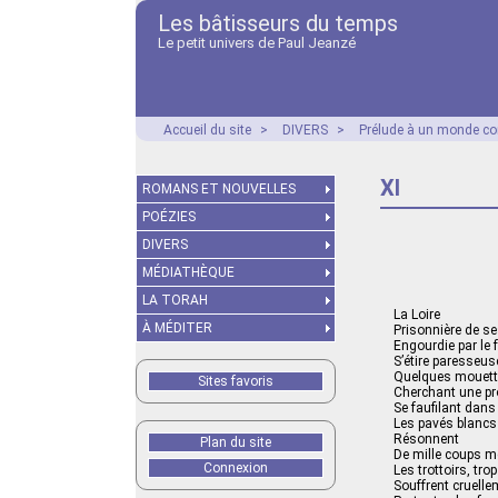
Les bâtisseurs du temps
Le petit univers de Paul Jeanzé
Accueil du site
>
DIVERS
>
Prélude à un monde co
XI
ROMANS ET NOUVELLES
POÉZIES
DIVERS
MÉDIATHÈQUE
LA TORAH
La Loire
À MÉDITER
Prisonnière de se
Engourdie par le f
S’étire paresseu
Quelques mouette
Sites favoris
Cherchant une pr
Se faufilant dans
Les pavés blancs
Résonnent
Plan du site
De mille coups me
Connexion
Les trottoirs, trop
Souffrent cruelle