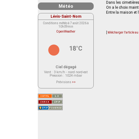
Dans les cimetière
Météo
On a le choix main
Entre la maison et 
Lévis-Saint-Nom
Conditions météo à 7 août 2026 à
10h09min
OpenWeather
[
télécharger l'article a
18°C
Ciel dégagé
Vent
: 3 km/h - nord nord-est
Pression
: 1024 mbar
Prévisions
>>
Le service OpenWeather ne fournit
actuellement aucune prévision
météorologique sur le lieu Lévis-
Saint-Nom.
Veuillez consulter le message du
service ci-dessous.
(401 - Invalid API key. Please see
https://openweathermap.org/faq#error401
for more info.)