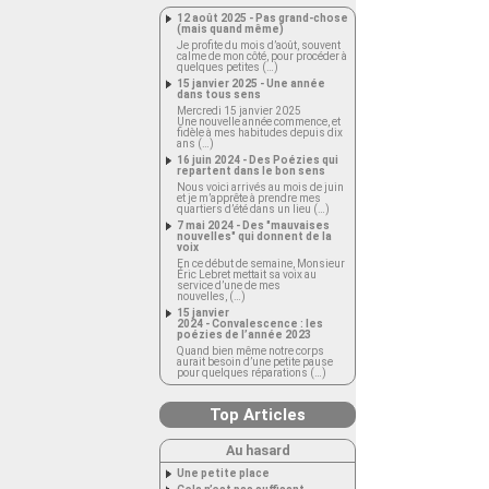
12 août 2025 - Pas grand-chose
(mais quand même)
Je profite du mois d’août, souvent
calme de mon côté, pour procéder à
quelques petites (…)
15 janvier 2025 - Une année
dans tous sens
Mercredi 15 janvier 2025
Une nouvelle année commence, et
fidèle à mes habitudes depuis dix
ans (…)
16 juin 2024 - Des Poézies qui
repartent dans le bon sens
Nous voici arrivés au mois de juin
et je m’apprête à prendre mes
quartiers d’été dans un lieu (…)
7 mai 2024 - Des "mauvaises
nouvelles" qui donnent de la
voix
En ce début de semaine, Monsieur
Éric Lebret mettait sa voix au
service d’une de mes
nouvelles, (…)
15 janvier
2024 - Convalescence : les
poézies de l’année 2023
Quand bien même notre corps
aurait besoin d’une petite pause
pour quelques réparations (…)
Top Articles
Au hasard
Une petite place