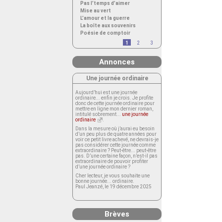
Pas l’temps d’aimer
Mise au vert
L’amour et la guerre
La boîte aux souvenirs
Poésie de comptoir
1
2
3
Annonces
Une journée ordinaire
Aujourd’hui est une journée
ordinaire... enfin je crois. Je profite
donc de cette journée ordinaire pour
mettre en ligne mon dernier roman,
intitulé sobrement...
une journée
ordinaire
.
Dans la mesure où j’aurai eu besoin
d’un peu plus de quatre années pour
voir ce petit livre achevé, ne devrais-je
pas considérer cette journée comme
extraordinaire ? Peut-être... peut-être
pas. D’une certaine façon, n’est-il pas
extraordinaire de pouvoir profiter
d’une journée ordinaire ?
Cher lecteur, je vous souhaite une
bonne journée... ordinaire.
Paul Jeanzé, le 19 décembre 2025
Brèves