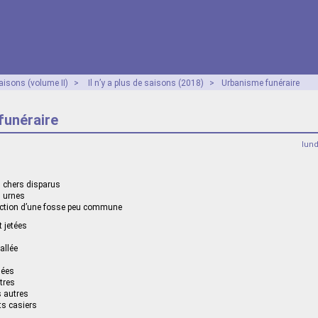
aisons (volume II)
>
Il n’y a plus de saisons (2018)
>
Urbanisme funéraire
funéraire
lun
 chers disparus
 urnes
rection d’une fosse peu commune
t jetées
allée
gées
tres
s autres
ts casiers