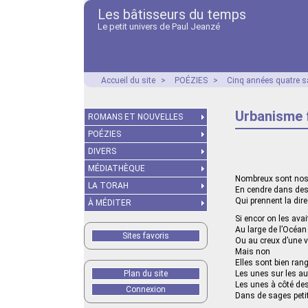
Les bâtisseurs du temps
Le petit univers de Paul Jeanzé
Accueil du site
>
POÉZIES
>
Cinq années quatre s
Urbanisme 
ROMANS ET NOUVELLES
POÉZIES
DIVERS
MÉDIATHÈQUE
Nombreux sont nos
LA TORAH
En cendre dans des
Qui prennent la di
À MÉDITER
Si encor on les avai
Au large de l’Océan
Sites favoris
Ou au creux d’une v
Mais non
Elles sont bien ran
Plan du site
Les unes sur les au
Les unes à côté de
Connexion
Dans de sages peti