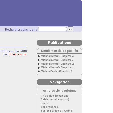
Rechercher dans le site
Publications
Derniers articles publiés
di 31 décembre 2018
par
Paul Jeanzé
Mishna Demaï - Chapitre 4
Mishna Demaï - Chapitre 3
Mishna Demaï - Chapitre 2
Mishna Demaï - Chapitre 1
Mishna Péah - Chapitre 8
Navigation
Articles de la rubrique
Il n’y a plus de saisons
Salaison (sale saison)
Jour J
Sans réponse
Sur les bords de l’Yvette