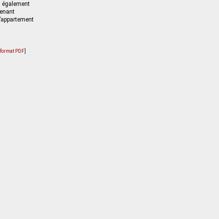
s également
tenant
l’appartement
u format PDF
]