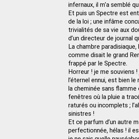
infernaux, il m’a semblé q
Et puis un Spectre est ent
de la loi ; une infâme conc
trivialités de sa vie aux d
d’un directeur de journal q
La chambre paradisiaque, l’
comme disait le grand Ren
frappé par le Spectre.
Horreur ! je me souviens ! 
l’éternel ennui, est bien l
la cheminée sans flamme et
fenêtres où la pluie a trac
raturés ou incomplets ; l’
sinistres !
Et ce parfum d’un autre mo
perfectionnée, hélas ! il 
je ne sais quelle nauséabo