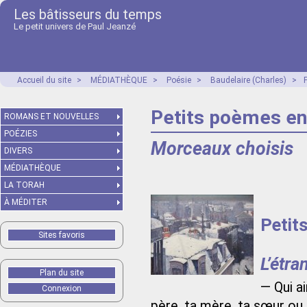
Les bâtisseurs du temps
Le petit univers de Paul Jeanzé
Accueil du site
>
MÉDIATHÈQUE
>
Poésie
>
Baudelaire (Charles)
>
Petits poèmes en 
ROMANS ET NOUVELLES
POÉZIES
Morceaux choisis
DIVERS
MÉDIATHÈQUE
LA TORAH
À MÉDITER
Petit
Sites favoris
L’étra
Plan du site
— Qui a
Connexion
père, ta mère, ta sœur ou 