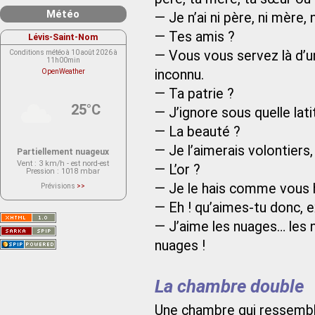
Météo
— Je n’ai ni père, ni mère, n
— Tes amis ?
Lévis-Saint-Nom
— Vous vous servez là d’un
Conditions météo à 10 août 2026 à
11h00min
inconnu.
OpenWeather
— Ta patrie ?
25°C
— J’ignore sous quelle lati
— La beauté ?
— Je l’aimerais volontiers
Partiellement nuageux
Vent
: 3 km/h - est nord-est
— L’or ?
Pression
: 1018 mbar
— Je le hais comme vous h
Prévisions
>>
Le service OpenWeather ne fournit
actuellement aucune prévision
— Eh ! qu’aimes-tu donc, e
météorologique sur le lieu Lévis-
Saint-Nom.
— J’aime les nuages… les 
Veuillez consulter le message du
service ci-dessous.
(401 - Invalid API key. Please see
nuages !
https://openweathermap.org/faq#error401
for more info.)
La chambre double
Une chambre qui ressembl