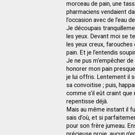
morceau de pain, une tasse 
pharmaciens vendaient dan
l’occasion avec de l’eau de
Je découpais tranquillemen
les yeux. Devant moi se ten
les yeux creux, farouches
pain. Et je l’entendis soup
Je ne pus m’empêcher de ri
honorer mon pain presque b
je lui offris. Lentement il
sa convoitise ; puis, happ
comme s’il eût craint que 
repentisse déjà.
Mais au même instant il fu
sais d’où, et si parfaitem
pour son frère jumeau. Ense
précieuse proie, aucun n’e