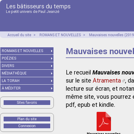
Les bâtisseurs du temps
Le petit univers de Paul Jeanzé
Accueil du site
>
ROMANS ET NOUVELLES
>
Mauvaises nouvelles (2019
Mauvaises nouvel
ROMANS ET NOUVELLES
POÉZIES
DIVERS
Le recueil
Mauvaises nouv
MÉDIATHÈQUE
sur le site
Atramenta
, d
LA TORAH
lecture sur écran, et not
À MÉDITER
même site, vous pourrez 
Sites favoris
pdf, epub et kindle.
Plan du site
Connexion
Mauvaises nouvelles