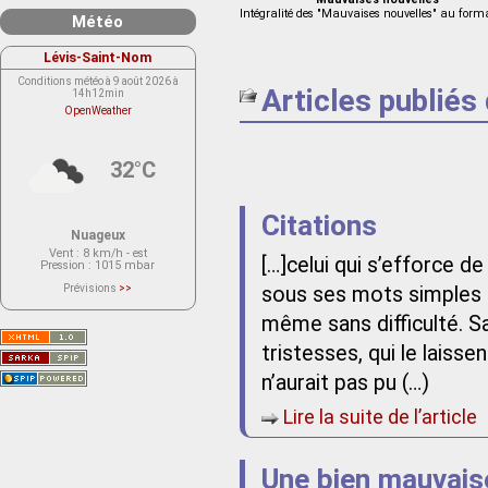
Intégralité des "Mauvaises nouvelles" au form
Météo
Lévis-Saint-Nom
Conditions météo à 9 août 2026 à
Articles publiés
14h12min
OpenWeather
32°C
Citations
Nuageux
Vent
: 8 km/h - est
[…]celui qui s’efforce d
Pression
: 1015 mbar
Prévisions
>>
sous ses mots simples et
Le service OpenWeather ne fournit
actuellement aucune prévision
même sans difficulté. S
météorologique sur le lieu Lévis-
Saint-Nom.
Veuillez consulter le message du
tristesses, qui le laissen
service ci-dessous.
(401 - Invalid API key. Please see
n’aurait pas pu (…)
https://openweathermap.org/faq#error401
for more info.)
Lire la suite de l’article
Une bien mauvais